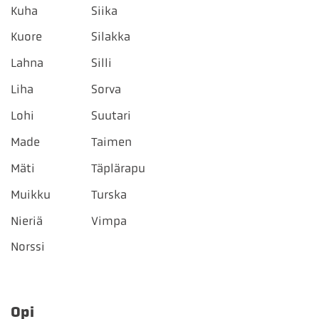
Kuha
Siika
Kuore
Silakka
Lahna
Silli
Liha
Sorva
Lohi
Suutari
Made
Taimen
Mäti
Täplärapu
Muikku
Turska
Nieriä
Vimpa
Norssi
Opi