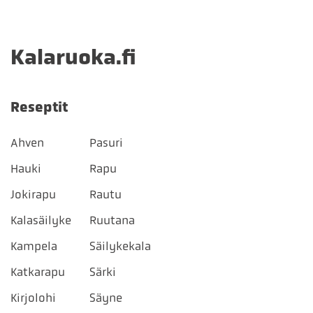
Kalaruoka.fi
Reseptit
Ahven
Pasuri
Hauki
Rapu
Jokirapu
Rautu
Kalasäilyke
Ruutana
Kampela
Säilykekala
Katkarapu
Särki
Kirjolohi
Säyne