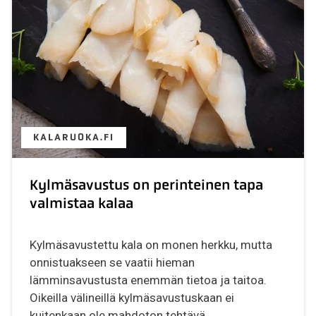
KALARUOKA.FI
Kylmäsavustus on perinteinen tapa
valmistaa kalaa
Kylmäsavustettu kala on monen herkku, mutta
onnistuakseen se vaatii hieman
lämminsavustusta enemmän tietoa ja taitoa.
Oikeilla välineillä kylmäsavustuskaan ei
kuitenkaan ole mahdoton tehtävä....