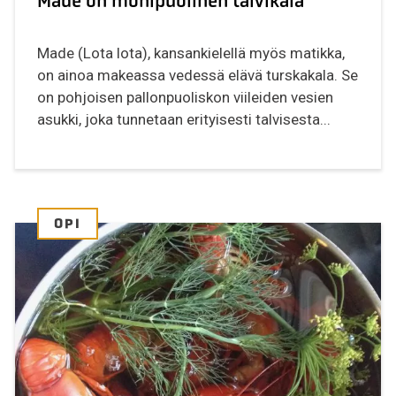
Made on monipuolinen talvikala
Made (Lota lota), kansankielellä myös matikka,
on ainoa makeassa vedessä elävä turskakala. Se
on pohjoisen pallonpuoliskon viileiden vesien
asukki, joka tunnetaan erityisesti talvisesta...
OPI