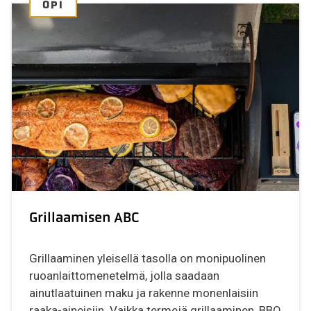
OPI
Grillaamisen ABC
Grillaaminen yleisellä tasolla on monipuolinen
ruoanlaittomenetelmä, jolla saadaan
ainutlaatuinen maku ja rakenne monenlaisiin
raaka-aineisiin. Vaikka termejä grillaaminen, BBQ