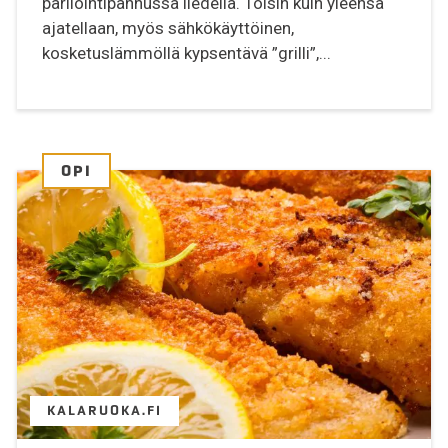
parilointipannussa liedellä. Toisin kuin yleensä
ajatellaan, myös sähkökäyttöinen,
kosketuslämmöllä kypsentävä ”grilli”,...
OPI
KALARUOKA.FI