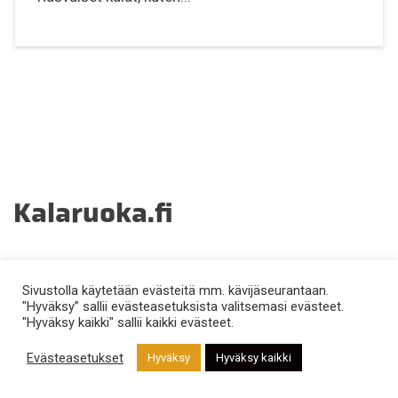
Kalaruoka.fi
Reseptit
Sivustolla käytetään evästeitä mm. kävijäseurantaan.
"Hyväksy” sallii evästeasetuksista valitsemasi evästeet.
Ahven
Norssi
"Hyväksy kaikki" sallii kaikki evästeet.
Hauki
Pasuri
Evästeasetukset
Hyväksy
Hyväksy kaikki
Jokirapu
Rapu