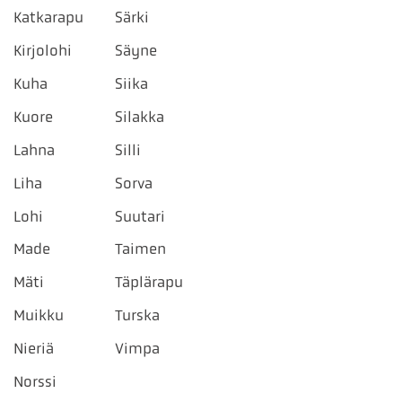
Katkarapu
Särki
Kirjolohi
Säyne
Kuha
Siika
Kuore
Silakka
Lahna
Silli
Liha
Sorva
Lohi
Suutari
Made
Taimen
Mäti
Täplärapu
Muikku
Turska
Nieriä
Vimpa
Norssi