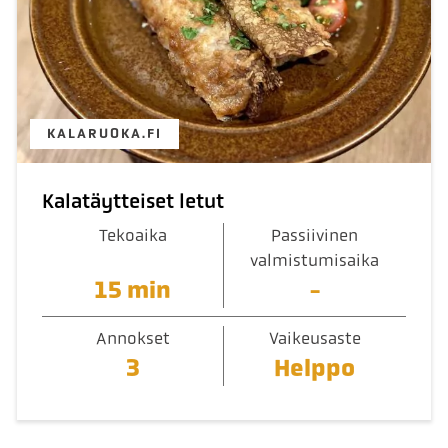
KALARUOKA.FI
Kalatäytteiset letut
Tekoaika
Passiivinen
valmistumisaika
15 min
-
Annokset
Vaikeusaste
3
Helppo