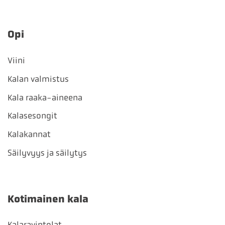
Opi
Viini
Kalan valmistus
Kala raaka-aineena
Kalasesongit
Kalakannat
Säilyvyys ja säilytys
Kotimainen kala
Kalaravintolat