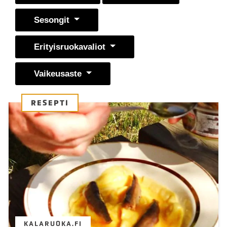
Sesongit
Erityisruokavaliot
Vaikeusaste
RESEPTI
KALARUOKA.FI