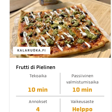
KALARUOKA.FI
Frutti di Pielinen
Tekoaika
Passiivinen
valmistumisaika
10 min
10 min
Annokset
Vaikeusaste
4
Helppo