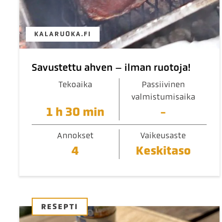
KALARUOKA.FI
Savustettu ahven – ilman ruotoja!
Tekoaika
Passiivinen
valmistumisaika
1 h 30 min
-
Annokset
Vaikeusaste
4
Keskitaso
RESEPTI