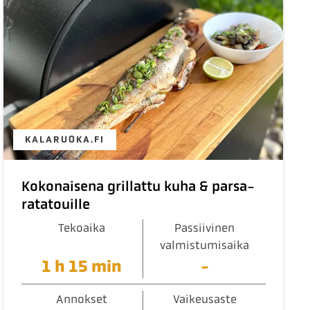
KALARUOKA.FI
Kokonaisena grillattu kuha & parsa-
ratatouille
Tekoaika
Passiivinen
valmistumisaika
1 h 15 min
-
Annokset
Vaikeusaste