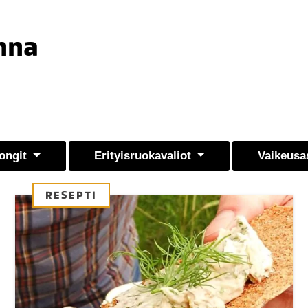
ahna
ongit
Erityisruokavaliot
Vaikeusa
RESEPTI