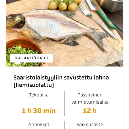
KALARUOKA.FI
Saaristolaistyyliin savustettu lahna
(liemisuolattu)
Tekoaika
Passiivinen
valmistumisaika
1 h 30 min
12 h
Annokset
Vaikeusaste