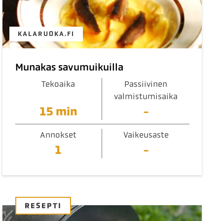
KALARUOKA.FI
Munakas savumuikuilla
Tekoaika
Passiivinen
valmistumisaika
15 min
-
Annokset
Vaikeusaste
1
-
RESEPTI