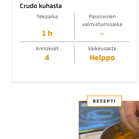
Crudo kuhasta
Tekoaika
Passiivinen
valmistumisaika
1 h
-
Annokset
Vaikeusaste
4
Helppo
RESEPTI