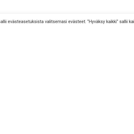
lii evästeasetuksista valitsemasi evästeet. "Hyväksy kaikki" sallii kai
Kotimainen kala
Kalaravintolat
stus
Kalanjalostajat
aineena
Kalakaupat
t
Ammattikalastajat
Itse pyydetty kala