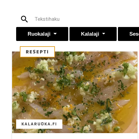
Ruokalaji
Kalalaji
Ses
RESEPTI
KALARUOKA.FI