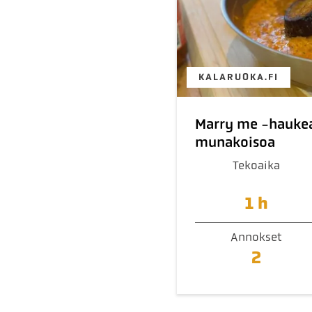
KALARUOKA.FI
Marry me -haukea
munakoisoa
Tekoaika
1 h
Annokset
2