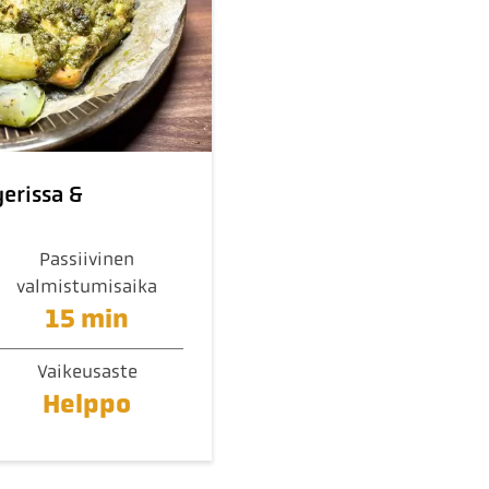
yerissa &
Passiivinen
valmistumisaika
15 min
Vaikeusaste
Helppo