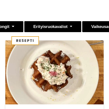
ongit
Erityisruokavaliot
Vaikeusa
RESEPTI