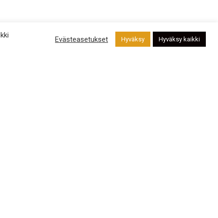
kki
Evästeasetukset
Hyväksy
Hyväksy kaikki
Ajankohtaista
Ajankohtaista
Joulukalenteri 2025
Kilpailut
Tapahtumat
Uutiset