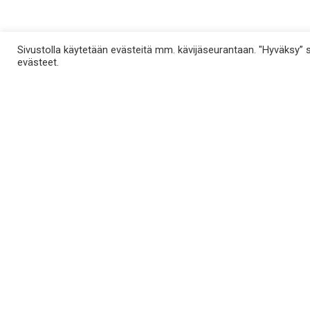
Sivustolla käytetään evästeitä mm. kävijäseurantaan. "Hyväksy” sal
evästeet.
Kalaruoka.fi
Reseptit
Opi
Ahven
Pasuri
Viini
Hauki
Rapu
Kalan valmi
Jokirapu
Rautu
Kala raaka-
Kalasäilyke
Ruutana
Kalasesongi
Kampela
Säilykekala
Kalakannat