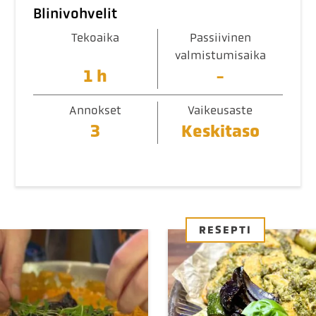
Blinivohvelit
Tekoaika
Passiivinen
valmistumisaika
1 h
-
Annokset
Vaikeusaste
3
Keskitaso
RESEPTI