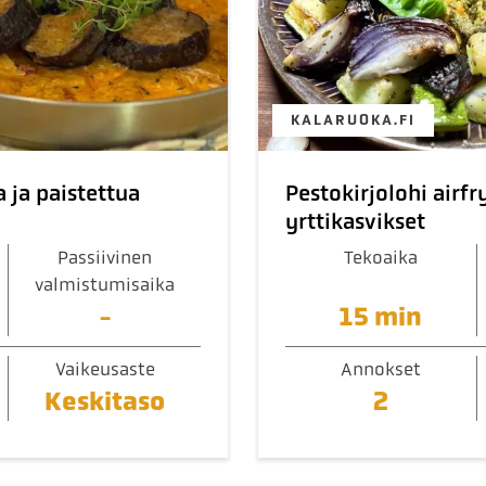
KALARUOKA.FI
 ja paistettua
Pestokirjolohi airfr
yrttikasvikset
Passiivinen
Tekoaika
valmistumisaika
-
15 min
Vaikeusaste
Annokset
Keskitaso
2