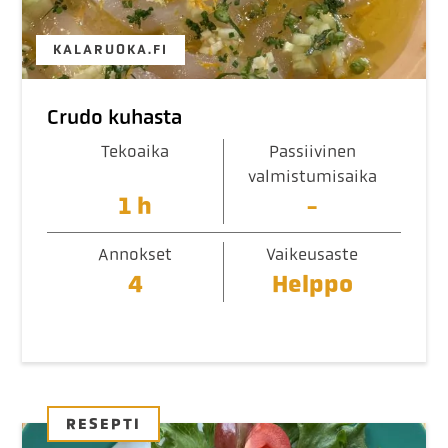
KALARUOKA.FI
Crudo kuhasta
Tekoaika
Passiivinen
valmistumisaika
1 h
-
Annokset
Vaikeusaste
4
Helppo
RESEPTI