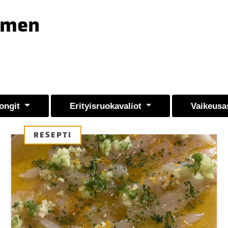
aimen
ongit
Erityisruokavaliot
Vaikeusa
RESEPTI