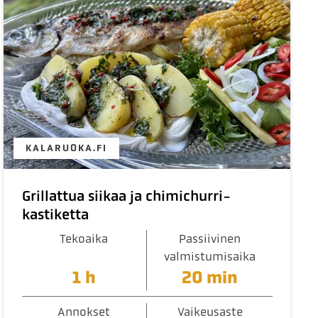
KALARUOKA.FI
Grillattua siikaa ja chimichurri-
kastiketta
Tekoaika
Passiivinen
valmistumisaika
1 h
20 min
Annokset
Vaikeusaste