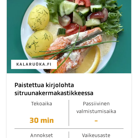
KALARUOKA.FI
Paistettua kirjolohta
sitruunakermakastikkeessa
Tekoaika
Passiivinen
valmistumisaika
30 min
-
Annokset
Vaikeusaste