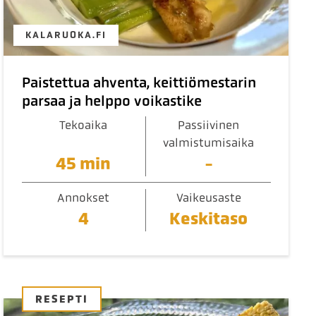
KALARUOKA.FI
Paistettua ahventa, keittiömestarin
parsaa ja helppo voikastike
Tekoaika
Passiivinen
valmistumisaika
45 min
-
Annokset
Vaikeusaste
4
Keskitaso
RESEPTI