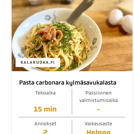
KALARUOKA.FI
Pasta carbonara kylmäsavukalasta
Tekoaika
Passiivinen
valmistumisaika
15 min
-
Annokset
Vaikeusaste
2
Helppo