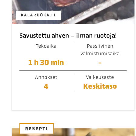
KALARUOKA.FI
Savustettu ahven – ilman ruotoja!
Tekoaika
Passiivinen
valmistumisaika
1 h 30 min
-
Annokset
Vaikeusaste
4
Keskitaso
RESEPTI