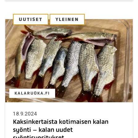
UUTISET
YLEINEN
KALARUOKA.FI
18.9.2024
Kaksinkertaista kotimaisen kalan
syönti – kalan uudet
syöntisuositukset