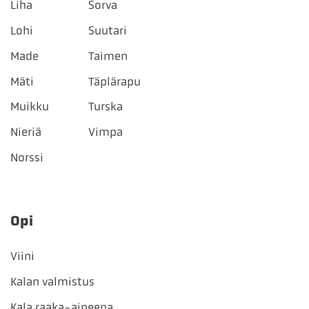
Liha
Sorva
Lohi
Suutari
Made
Taimen
Mäti
Täplärapu
Muikku
Turska
Nieriä
Vimpa
Norssi
Opi
Viini
Kalan valmistus
Kala raaka-aineena