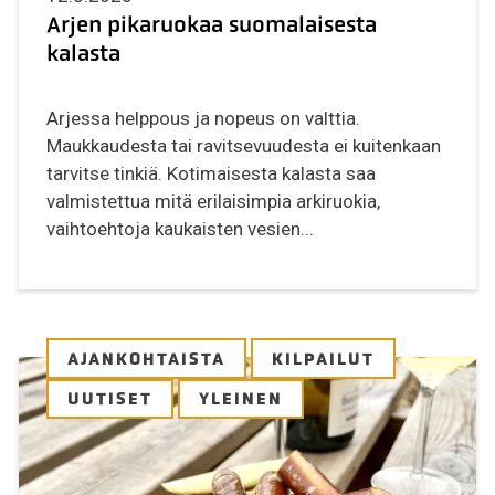
Arjen pikaruokaa suomalaisesta
kalasta
Arjessa helppous ja nopeus on valttia.
Maukkaudesta tai ravitsevuudesta ei kuitenkaan
tarvitse tinkiä. Kotimaisesta kalasta saa
valmistettua mitä erilaisimpia arkiruokia,
vaihtoehtoja kaukaisten vesien...
AJANKOHTAISTA
KILPAILUT
UUTISET
YLEINEN