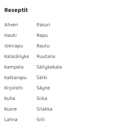
Reseptit
Ahven
Pasuri
Hauki
Rapu
Jokirapu
Rautu
Kalasäilyke
Ruutana
Kampela
Säilykekala
Katkarapu
Särki
Kirjolohi
Säyne
Kuha
Siika
Kuore
Silakka
Lahna
Silli