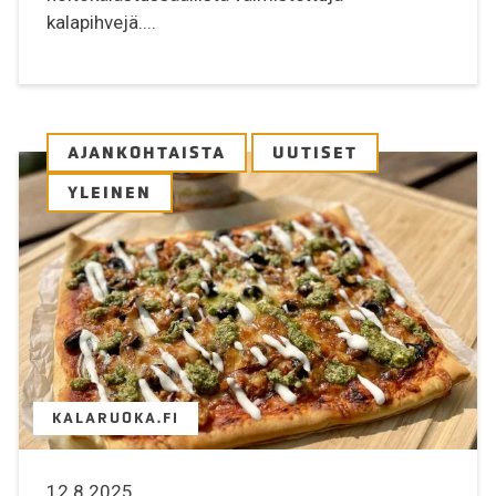
kalapihvejä....
AJANKOHTAISTA
UUTISET
YLEINEN
KALARUOKA.FI
12.8.2025