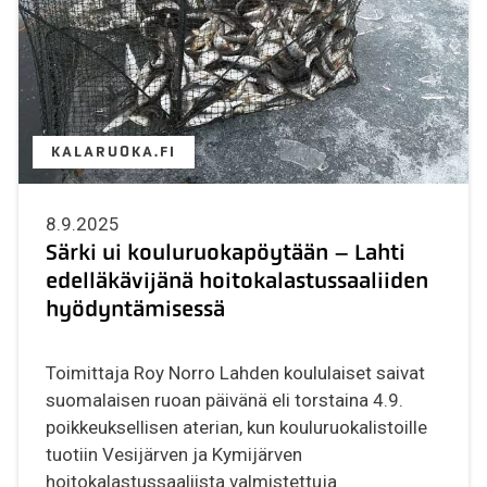
KALARUOKA.FI
8.9.2025
Särki ui kouluruokapöytään – Lahti
edelläkävijänä hoitokalastussaaliiden
hyödyntämisessä
Toimittaja Roy Norro Lahden koululaiset saivat
suomalaisen ruoan päivänä eli torstaina 4.9.
poikkeuksellisen aterian, kun kouluruokalistoille
tuotiin Vesijärven ja Kymijärven
hoitokalastussaaliista valmistettuja