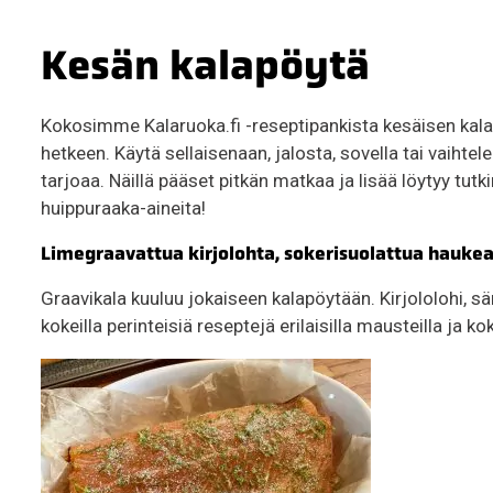
Kesän kalapöytä
Kokosimme Kalaruoka.fi -reseptipankista kesäisen kala
hetkeen. Käytä sellaisenaan, jalosta, sovella tai vaihtel
tarjoaa. Näillä pääset pitkän matkaa ja lisää löytyy tu
huippuraaka-aineita!
Limegraavattua kirjolohta, sokerisuolattua haukea 
Graavikala kuuluu jokaiseen kalapöytään. Kirjololohi, sär
kokeilla perinteisiä reseptejä erilaisilla mausteilla ja kok