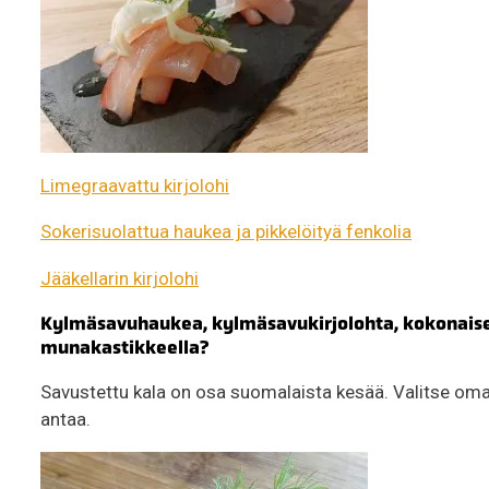
Limegraavattu kirjolohi
Sokerisuolattua haukea ja pikkelöityä fenkolia
Jääkellarin kirjolohi
Kylmäsavuhaukea, kylmäsavukirjolohta, kokonaise
munakastikkeella?
Savustettu kala on osa suomalaista kesää. Valitse oma 
antaa.