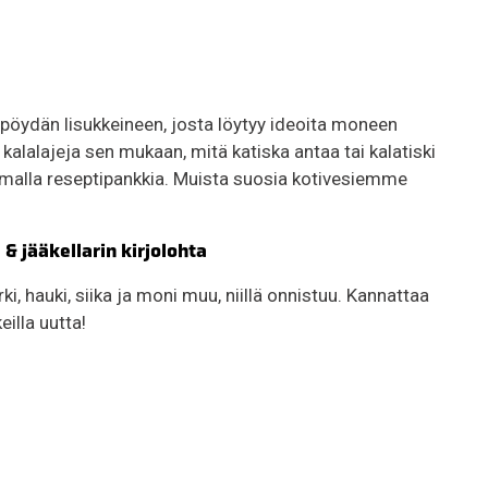
pöydän lisukkeineen, josta löytyy ideoita moneen
e kalalajeja sen mukaan, mitä katiska antaa tai kalatiski
tkimalla reseptipankkia. Muista suosia kotivesiemme
& jääkellarin kirjolohta
ki, hauki, siika ja moni muu, niillä onnistuu. Kannattaa
eilla uutta!