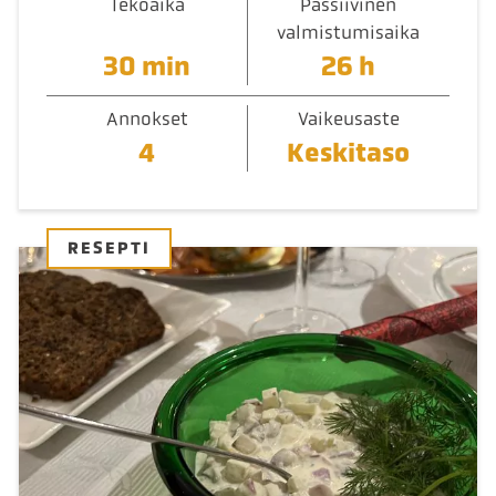
Tekoaika
Passiivinen
valmistumisaika
30 min
26 h
Annokset
Vaikeusaste
4
Keskitaso
RESEPTI