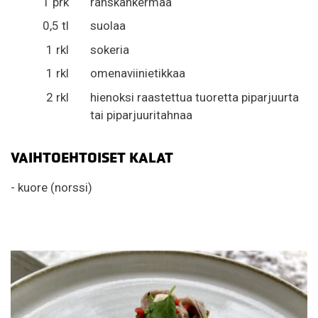
1 prk
ranskankermaa
0,5 tl
suolaa
1 rkl
sokeria
1 rkl
omenaviinietikkaa
2 rkl
hienoksi raastettua tuoretta piparjuurta
tai piparjuuritahnaa
VAIHTOEHTOISET KALAT
- kuore (norssi)