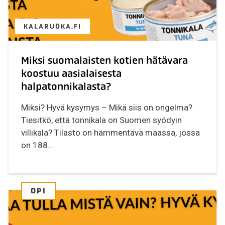
KALARUOKA.FI
Miksi suomalaisten kotien hätävara
koostuu aasialaisesta
halpatonnikalasta?
Miksi? Hyvä kysymys – Mikä siis on ongelma?
Tiesitkö, että tonnikala on Suomen syödyin
villikala? Tilasto on hämmentävä maassa, jossa
on 188...
OPI