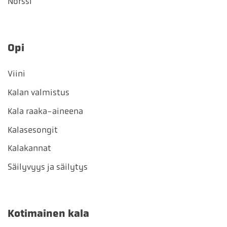
Norssi
Opi
Viini
Kalan valmistus
Kala raaka-aineena
Kalasesongit
Kalakannat
Säilyvyys ja säilytys
Kotimainen kala