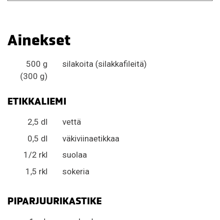
Ainekset
500 g
silakoita (silakkafileitä)
(300 g)
ETIKKALIEMI
2,5 dl
vettä
0,5 dl
väkiviinaetikkaa
1/2 rkl
suolaa
1,5 rkl
sokeria
PIPARJUURIKASTIKE