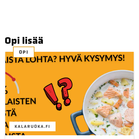
Opi lisää
OPI
KALARUOKA.FI