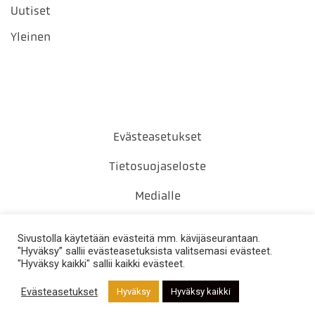
Uutiset
Yleinen
Evästeasetukset
Tietosuojaseloste
Medialle
Yhteystiedot
Sivustolla käytetään evästeitä mm. kävijäseurantaan.
"Hyväksy” sallii evästeasetuksista valitsemasi evästeet.
"Hyväksy kaikki" sallii kaikki evästeet.
Evästeasetukset
Hyväksy
Hyväksy kaikki
DESIGN BY
DIGITAALI