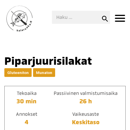
Piparjuurisilakat
Gluteeniton
Munaton
Tekoaika
Passiivinen valmistumisaika
30 min
26 h
Annokset
Vaikeusaste
4
Keskitaso