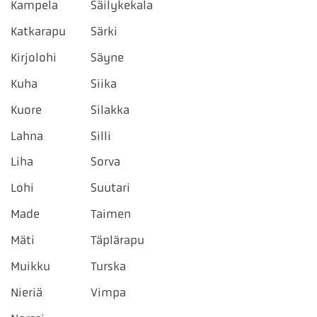
Kampela
Säilykekala
Katkarapu
Särki
Kirjolohi
Säyne
Kuha
Siika
Kuore
Silakka
Lahna
Silli
Liha
Sorva
Lohi
Suutari
Made
Taimen
Mäti
Täplärapu
Muikku
Turska
Nieriä
Vimpa