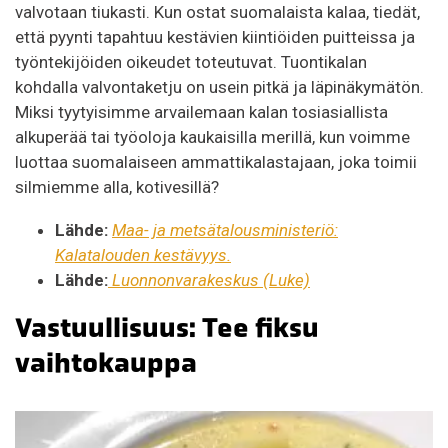
valvotaan tiukasti. Kun ostat suomalaista kalaa, tiedät,
että pyynti tapahtuu kestävien kiintiöiden puitteissa ja
työntekijöiden oikeudet toteutuvat. Tuontikalan
kohdalla valvontaketju on usein pitkä ja läpinäkymätön.
Miksi tyytyisimme arvailemaan kalan tosiasiallista
alkuperää tai työoloja kaukaisilla merillä, kun voimme
luottaa suomalaiseen ammattikalastajaan, joka toimii
silmiemme alla, kotivesillä?
Lähde:
Maa- ja metsätalousministeriö:
Kalatalouden kestävyys.
Lähde:
Luonnonvarakeskus (Luke)
Vastuullisuus: Tee fiksu
vaihtokauppa