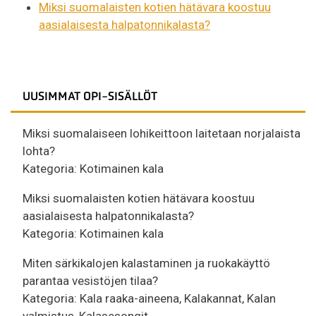
Miksi suomalaisten kotien hätävara koostuu
aasialaisesta halpatonnikalasta?
UUSIMMAT OPI-SISÄLLÖT
Miksi suomalaiseen lohikeittoon laitetaan norjalaista
lohta?
Kategoria:
Kotimainen kala
Miksi suomalaisten kotien hätävara koostuu
aasialaisesta halpatonnikalasta?
Kategoria:
Kotimainen kala
Miten särkikalojen kalastaminen ja ruokakäyttö
parantaa vesistöjen tilaa?
Kategoria:
Kala raaka-aineena
,
Kalakannat
,
Kalan
valmistus
,
Kalasesongit