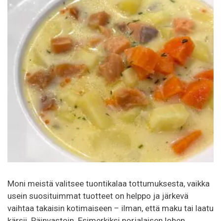
Moni meistä valitsee tuontikalaa tottumuksesta, vaikka
usein suosituimmat tuotteet on helppo ja järkevä
vaihtaa takaisin kotimaiseen – ilman, että maku tai laatu
kärsii. Päinvastoin. Esimerkiksi norjalaisen lohen