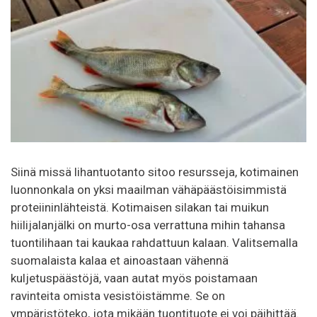
Siinä missä lihantuotanto sitoo resursseja, kotimainen
luonnonkala on yksi maailman vähäpäästöisimmistä
proteiininlähteistä. Kotimaisen silakan tai muikun
hiilijalanjälki on murto-osa verrattuna mihin tahansa
tuontilihaan tai kaukaa rahdattuun kalaan. Valitsemalla
suomalaista kalaa et ainoastaan vähennä
kuljetuspäästöjä, vaan autat myös poistamaan
ravinteita omista vesistöistämme. Se on
ympäristöteko, jota mikään tuontituote ei voi päihittää.