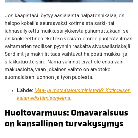
Jos kaapistasi löytyy aasialaista halpatonnikalaa, on
helppo kokeilla seuraavaksi kotimaista särki- tai
lahnasäilykettä muikkusäilykkeistä puhumattakaan; se
on konkreettinen ekoteko vesistöjemme puolesta ilman
valtamerien teollisen pyynnin raskaita sivusaalisriskejä.
Sardiinit ja makrillit taas vaihtuvat helposti muikku- ja
silakkatuotteisiin. Nämä valinnat eivät ole enää vain
makuasioita, vaan jokainen vaihto on arvoteko
suomalaisen luonnon ja työn puolesta.
Lähde:
Maa- ja metsätalousministeriö: Kotimaisen
kalan edistämisohjelma.
Huoltovarmuus: Omavaraisuus
on kansallinen turvakysymys