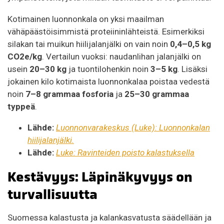
Kotimainen luonnonkala on yksi maailman
vähäpäästöisimmistä proteiininlähteistä. Esimerkiksi
silakan tai muikun hiilijalanjälki on vain noin
0,4–0,5 kg
CO2e/kg
. Vertailun vuoksi: naudanlihan jalanjälki on
usein
20–30 kg
ja tuontilohenkin noin
3–5 kg
. Lisäksi
jokainen kilo kotimaista luonnonkalaa poistaa vedestä
noin
7–8 grammaa fosforia
ja
25–30 grammaa
typpeä
.
Lähde:
Luonnonvarakeskus (Luke): Luonnonkalan
hiilijalanjälki.
Lähde:
Luke: Ravinteiden poisto kalastuksella
Kestävyys: Läpinäkyvyys on
turvallisuutta
Suomessa kalastusta ja kalankasvatusta säädellään ja