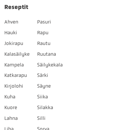
Reseptit
Ahven
Pasuri
Hauki
Rapu
Jokirapu
Rautu
Kalasäilyke
Ruutana
Kampela
Säilykekala
Katkarapu
Särki
Kirjolohi
Säyne
Kuha
Siika
Kuore
Silakka
Lahna
Silli
Liha
Sorva