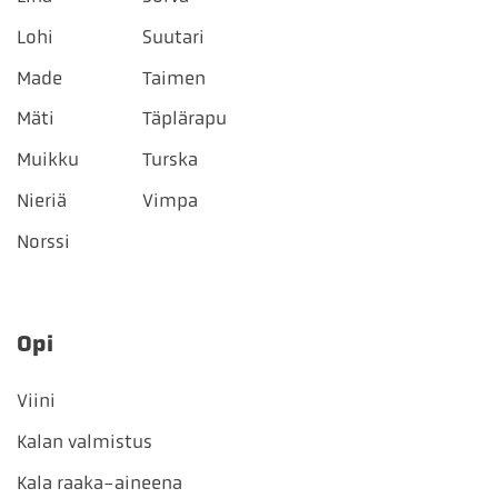
Lohi
Suutari
Made
Taimen
Mäti
Täplärapu
Muikku
Turska
Nieriä
Vimpa
Norssi
Opi
Viini
Kalan valmistus
Kala raaka-aineena