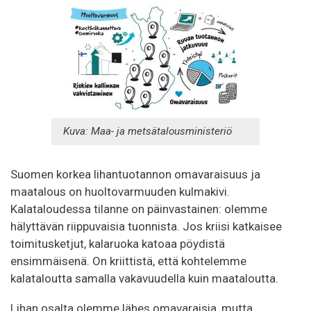
Kuva: Maa- ja metsätalousministeriö
Suomen korkea lihantuotannon omavaraisuus ja
maatalous on huoltovarmuuden kulmakivi.
Kalataloudessa tilanne on päinvastainen: olemme
hälyttävän riippuvaisia tuonnista. Jos kriisi katkaisee
toimitusketjut, kalaruoka katoaa pöydistä
ensimmäisenä. On kriittistä, että kohtelemme
kalataloutta samalla vakavuudella kuin maataloutta.
Lihan osalta olemme lähes omavaraisia, mutta