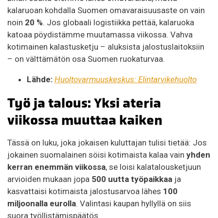
kalaruoan kohdalla Suomen omavaraisuusaste on vain
noin
20 %
. Jos globaali logistiikka pettää, kalaruoka
katoaa pöydistämme muutamassa viikossa. Vahva
kotimainen kalastusketju – aluksista jalostuslaitoksiin
– on välttämätön osa Suomen ruokaturvaa.
Lähde:
Huoltovarmuuskeskus: Elintarvikehuolto
Työ ja talous: Yksi ateria
viikossa muuttaa kaiken
Tässä on luku, joka jokaisen kuluttajan tulisi tietää: Jos
jokainen suomalainen söisi kotimaista kalaa vain
yhden
kerran enemmän viikossa
, se loisi kalatalousketjuun
arvioiden mukaan jopa
500 uutta työpaikkaa
ja
kasvattaisi kotimaista jalostusarvoa lähes
100
miljoonalla eurolla
. Valintasi kaupan hyllyllä on siis
suora työllistämispäätös.