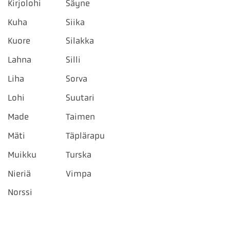
Kirjolohi
Säyne
Kuha
Siika
Kuore
Silakka
Lahna
Silli
Liha
Sorva
Lohi
Suutari
Made
Taimen
Mäti
Täplärapu
Muikku
Turska
Nieriä
Vimpa
Norssi