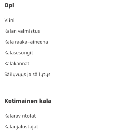
Opi
Viini
Kalan valmistus
Kala raaka-aineena
Kalasesongit
Kalakannat
Säilyvyys ja säilytys
Kotimainen kala
Kalaravintolat
Kalanjalostajat