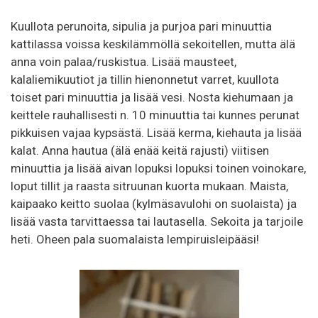
Kuullota perunoita, sipulia ja purjoa pari minuuttia
kattilassa voissa keskilämmöllä sekoitellen, mutta älä
anna voin palaa/ruskistua. Lisää mausteet,
kalaliemikuutiot ja tillin hienonnetut varret, kuullota
toiset pari minuuttia ja lisää vesi. Nosta kiehumaan ja
keittele rauhallisesti n. 10 minuuttia tai kunnes perunat
pikkuisen vajaa kypsästä. Lisää kerma, kiehauta ja lisää
kalat. Anna hautua (älä enää keitä rajusti) viitisen
minuuttia ja lisää aivan lopuksi lopuksi toinen voinokare,
loput tillit ja raasta sitruunan kuorta mukaan. Maista,
kaipaako keitto suolaa (kylmäsavulohi on suolaista) ja
lisää vasta tarvittaessa tai lautasella. Sekoita ja tarjoile
heti. Oheen pala suomalaista lempiruisleipääsi!