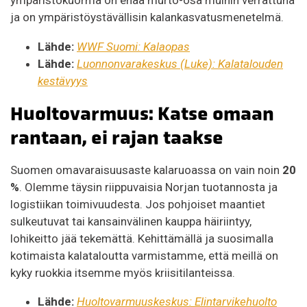
ympäristökuorma on enää murto-osa muihin verrattuna
ja on ympäristöystävällisin kalankasvatusmenetelmä.
Lähde:
WWF Suomi: Kalaopas
Lähde:
Luonnonvarakeskus (Luke): Kalatalouden
kestävyys
Huoltovarmuus: Katse omaan
rantaan, ei rajan taakse
Suomen omavaraisuusaste kalaruoassa on vain noin
20
%
. Olemme täysin riippuvaisia Norjan tuotannosta ja
logistiikan toimivuudesta. Jos pohjoiset maantiet
sulkeutuvat tai kansainvälinen kauppa häiriintyy,
lohikeitto jää tekemättä. Kehittämällä ja suosimalla
kotimaista kalataloutta varmistamme, että meillä on
kyky ruokkia itsemme myös kriisitilanteissa.
Lähde:
Huoltovarmuuskeskus: Elintarvikehuolto