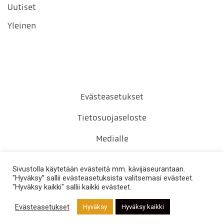
Uutiset
Yleinen
Evästeasetukset
Tietosuojaseloste
Medialle
Yhteystiedot
Sivustolla käytetään evästeitä mm. kävijäseurantaan.
"Hyväksy” sallii evästeasetuksista valitsemasi evästeet.
"Hyväksy kaikki" sallii kaikki evästeet.
Evästeasetukset
Hyväksy
Hyväksy kaikki
DESIGN BY
DIGITAALI