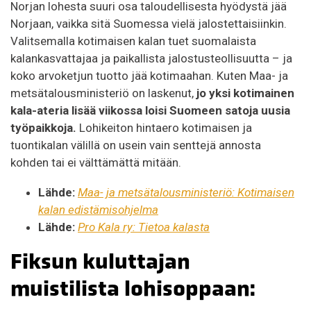
Norjan lohesta suuri osa taloudellisesta hyödystä jää
Norjaan, vaikka sitä Suomessa vielä jalostettaisiinkin.
Valitsemalla kotimaisen kalan tuet suomalaista
kalankasvattajaa ja paikallista jalostusteollisuutta – ja
koko arvoketjun tuotto jää kotimaahan. Kuten Maa- ja
metsätalousministeriö on laskenut,
jo yksi kotimainen
kala-ateria lisää viikossa loisi Suomeen satoja uusia
työpaikkoja.
Lohikeiton hintaero kotimaisen ja
tuontikalan välillä on usein vain senttejä annosta
kohden tai ei välttämättä mitään.
Lähde:
Maa- ja metsätalousministeriö: Kotimaisen
kalan edistämisohjelma
Lähde:
Pro Kala ry: Tietoa kalasta
Fiksun kuluttajan
muistilista lohisoppaan: