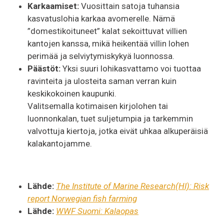
Karkaamiset:
Vuosittain satoja tuhansia
kasvatuslohia karkaa avomerelle. Nämä
”domestikoituneet” kalat sekoittuvat villien
kantojen kanssa, mikä heikentää villin lohen
perimää ja selviytymiskykyä luonnossa.
Päästöt:
Yksi suuri lohikasvattamo voi tuottaa
ravinteita ja ulosteita saman verran kuin
keskikokoinen kaupunki.
Valitsemalla kotimaisen kirjolohen tai
luonnonkalan, tuet suljetumpia ja tarkemmin
valvottuja kiertoja, jotka eivät uhkaa alkuperäisiä
kalakantojamme.
Lähde:
The Institute of Marine Research
(HI): Risk
report Norwegian fish farming
Lähde:
WWF Suomi: Kalaopas