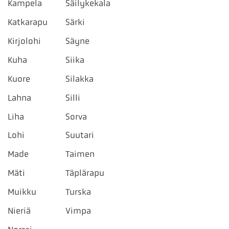
Kampela
Säilykekala
Katkarapu
Särki
Kirjolohi
Säyne
Kuha
Siika
Kuore
Silakka
Lahna
Silli
Liha
Sorva
Lohi
Suutari
Made
Taimen
Mäti
Täplärapu
Muikku
Turska
Nieriä
Vimpa