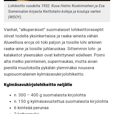
Lohikeitto vuodelta 1932. Kuva Helmi Koskimiehen ja Eva
Somersalon kirjasta Keittotaito koteja ja kouluja varten
(WSOY).
Vanhat, ”alkuperäiset” suomalaiset lohikeittoreseptit
olivat todella yksinkertaisia ja raaka-aineita vähän.
Alueellisia eroja oli toki paljon ja toisille lohi arkinen
raaka-aine ja toisille juhlaruokaa. Sittemmin lohi- ja
kalakeitot yleensäkin ovat kehittyneet edelleen. Poimi
alta melko perinteinen, supermaukas, mutta aivan
pienillä muutoksilla pykälän ylemmäksi nouseva
supisuomalainen kylmäsavukirjolohikeitto.
Kylmäsavukirjolohikeitto neljälle
n. 300 – 400 g suomalaista kirjolohta
n. 150 g kylmäsavustettua suomalaista kirjolohta
6 kiinteää perunaa
2 keltasipulia