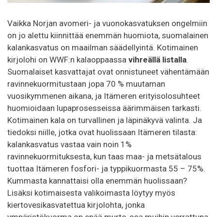
Vaikka Norjan avomeri- ja vuonokasvatuksen ongelmiin
on jo alettu kiinnittää enemmän huomiota, suomalainen
kalankasvatus on maailman säädellyintä. Kotimainen
kirjolohi on WWF:n kalaoppaassa
vihreällä listalla
.
Suomalaiset kasvattajat ovat onnistuneet vähentämään
ravinnekuormitustaan jopa 70 % muutaman
vuosikymmenen aikana, ja Itämeren erityisolosuhteet
huomioidaan lupaprosesseissa äärimmäisen tarkasti.
Kotimainen kala on turvallinen ja läpinäkyvä valinta. Ja
tiedoksi niille, jotka ovat huolissaan Itämeren tilasta:
kalankasvatus vastaa vain noin 1%
ravinnekuormituksesta, kun taas maa- ja metsätalous
tuottaa Itämeren fosfori- ja typpikuormasta 55 – 75%.
Kummasta kannattaisi olla enemmän huolissaan?
Lisäksi kotimaisesta valikoimasta löytyy myös
kiertovesikasvatettua kirjolohta, jonka