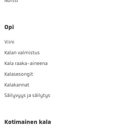
Norssi
Opi
Viini
Kalan valmistus
Kala raaka-aineena
Kalasesongit
Kalakannat
Säilyvyys ja säilytys
Kotimainen kala