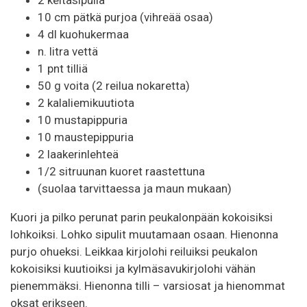
10 cm pätkä purjoa (vihreää osaa)
4 dl kuohukermaa
n. litra vettä
1 pnt tilliä
50 g voita (2 reilua nokaretta)
2 kalaliemikuutiota
10 mustapippuria
10 maustepippuria
2 laakerinlehteä
1/2 sitruunan kuoret raastettuna
(suolaa tarvittaessa ja maun mukaan)
Kuori ja pilko perunat parin peukalonpään kokoisiksi
lohkoiksi. Lohko sipulit muutamaan osaan. Hienonna
purjo ohueksi. Leikkaa kirjolohi reiluiksi peukalon
kokoisiksi kuutioiksi ja kylmäsavukirjolohi vähän
pienemmäksi. Hienonna tilli – varsiosat ja hienommat
oksat erikseen.