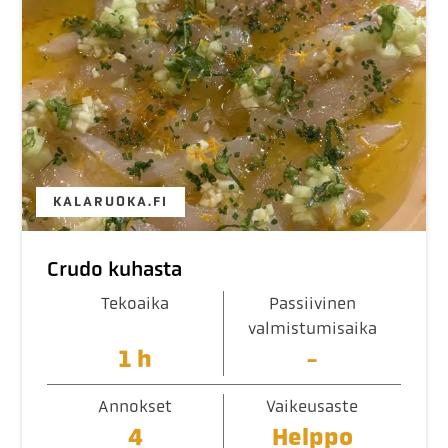
KALARUOKA.FI
Crudo kuhasta
Tekoaika
Passiivinen
valmistumisaika
1 h
-
Annokset
Vaikeusaste
4
Helppo