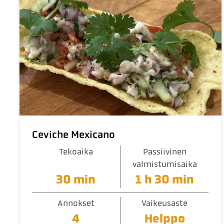
Ceviche Mexicano
Tekoaika
Passiivinen
valmistumisaika
30 min
1 h 30 min
Annokset
Vaikeusaste
4
Helppo