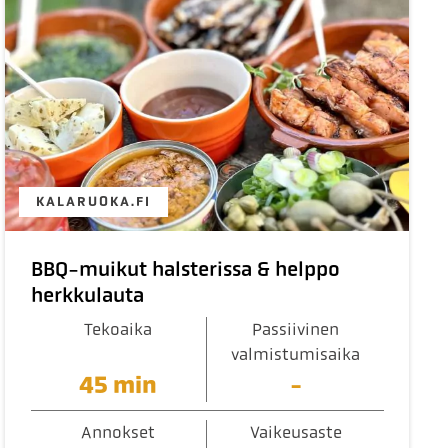
KALARUOKA.FI
BBQ-muikut halsterissa & helppo
herkkulauta
Tekoaika
Passiivinen
valmistumisaika
45 min
-
Annokset
Vaikeusaste