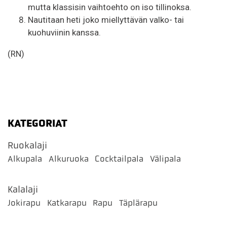
mutta klassisin vaihtoehto on iso tillinoksa.
Nautitaan heti joko miellyttävän valko- tai
kuohuviinin kanssa.
(RN)
KATEGORIAT
Ruokalaji
Alkupala
Alkuruoka
Cocktailpala
Välipala
Kalalaji
Jokirapu
Katkarapu
Rapu
Täplärapu