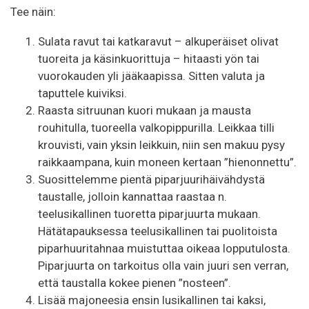
Tee näin:
Sulata ravut tai katkaravut – alkuperäiset olivat
tuoreita ja käsinkuorittuja – hitaasti yön tai
vuorokauden yli jääkaapissa. Sitten valuta ja
taputtele kuiviksi.
Raasta sitruunan kuori mukaan ja mausta
rouhitulla, tuoreella valkopippurilla. Leikkaa tilli
krouvisti, vain yksin leikkuin, niin sen makuu pysy
raikkaampana, kuin moneen kertaan ”hienonnettu”.
Suosittelemme pientä piparjuurihäivähdystä
taustalle, jolloin kannattaa raastaa n.
teelusikallinen tuoretta piparjuurta mukaan.
Hätätapauksessa teelusikallinen tai puolitoista
piparhuuritahnaa muistuttaa oikeaa lopputulosta.
Piparjuurta on tarkoitus olla vain juuri sen verran,
että taustalla kokee pienen ”nosteen”.
Lisää majoneesia ensin lusikallinen tai kaksi,