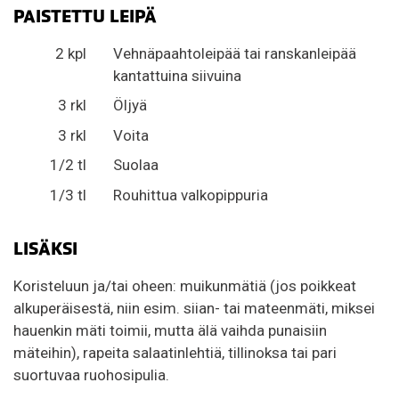
PAISTETTU LEIPÄ
2 kpl
Vehnäpaahtoleipää tai ranskanleipää
kantattuina siivuina
3 rkl
Öljyä
3 rkl
Voita
1/2 tl
Suolaa
1/3 tl
Rouhittua valkopippuria
LISÄKSI
Koristeluun ja/tai oheen: muikunmätiä (jos poikkeat
alkuperäisestä, niin esim. siian- tai mateenmäti, miksei
hauenkin mäti toimii, mutta älä vaihda punaisiin
mäteihin), rapeita salaatinlehtiä, tillinoksa tai pari
suortuvaa ruohosipulia.