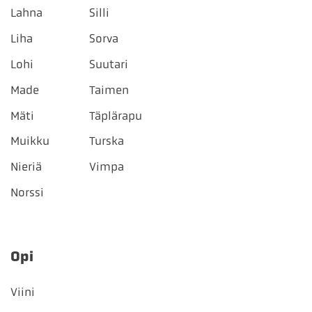
Lahna
Silli
Liha
Sorva
Lohi
Suutari
Made
Taimen
Mäti
Täplärapu
Muikku
Turska
Nieriä
Vimpa
Norssi
Opi
Viini