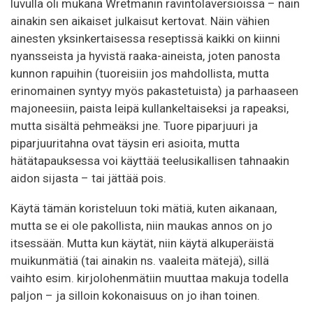
luvulla oli mukana Wretmanin ravintolaversioissa – näin
ainakin sen aikaiset julkaisut kertovat. Näin vähien
ainesten yksinkertaisessa reseptissä kaikki on kiinni
nyansseista ja hyvistä raaka-aineista, joten panosta
kunnon rapuihin (tuoreisiin jos mahdollista, mutta
erinomainen syntyy myös pakastetuista) ja parhaaseen
majoneesiin, paista leipä kullankeltaiseksi ja rapeaksi,
mutta sisältä pehmeäksi jne. Tuore piparjuuri ja
piparjuuritahna ovat täysin eri asioita, mutta
hätätapauksessa voi käyttää teelusikallisen tahnaakin
aidon sijasta – tai jättää pois.
Käytä tämän koristeluun toki mätiä, kuten aikanaan,
mutta se ei ole pakollista, niin maukas annos on jo
itsessään. Mutta kun käytät, niin käytä alkuperäistä
muikunmätiä (tai ainakin ns. vaaleita mätejä), sillä
vaihto esim. kirjolohenmätiin muuttaa makuja todella
paljon – ja silloin kokonaisuus on jo ihan toinen.