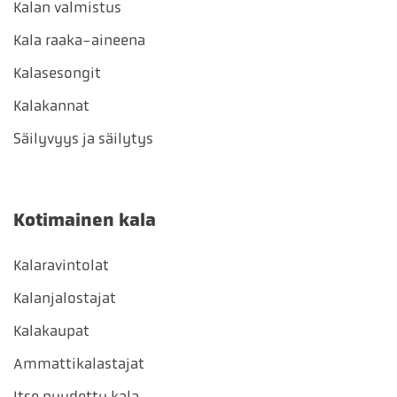
Kalan valmistus
Kala raaka-aineena
Kalasesongit
Kalakannat
Säilyvyys ja säilytys
Kotimainen kala
Kalaravintolat
Kalanjalostajat
Kalakaupat
Ammattikalastajat
Itse pyydetty kala