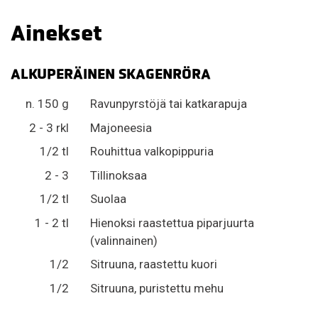
Ainekset
ALKUPERÄINEN SKAGENRÖRA
n. 150 g
Ravunpyrstöjä tai katkarapuja
2 - 3 rkl
Majoneesia
1/2 tl
Rouhittua valkopippuria
2 - 3
Tillinoksaa
1/2 tl
Suolaa
1 - 2 tl
Hienoksi raastettua piparjuurta
(valinnainen)
1/2
Sitruuna, raastettu kuori
1/2
Sitruuna, puristettu mehu