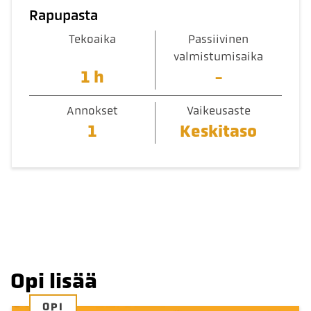
Rapupasta
Tekoaika
Passiivinen
valmistumisaika
1 h
-
Annokset
Vaikeusaste
1
Keskitaso
Opi lisää
OPI