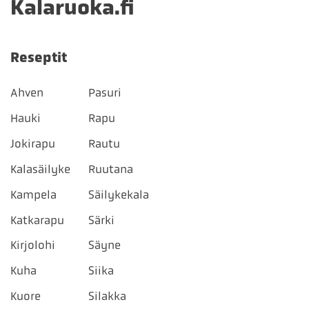
Kalaruoka.fi
Reseptit
Ahven
Pasuri
Hauki
Rapu
Jokirapu
Rautu
Kalasäilyke
Ruutana
Kampela
Säilykekala
Katkarapu
Särki
Kirjolohi
Säyne
Kuha
Siika
Kuore
Silakka