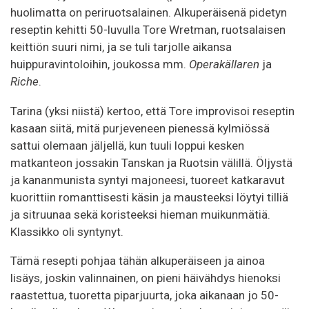
huolimatta on periruotsalainen. Alkuperäisenä pidetyn
reseptin kehitti 50-luvulla Tore Wretman, ruotsalaisen
keittiön suuri nimi, ja se tuli tarjolle aikansa
huippuravintoloihin, joukossa mm.
Operakällaren
ja
Riche
.
Tarina (yksi niistä) kertoo, että Tore improvisoi reseptin
kasaan siitä, mitä purjeveneen pienessä kylmiössä
sattui olemaan jäljellä, kun tuuli loppui kesken
matkanteon jossakin Tanskan ja Ruotsin välillä. Öljystä
ja kananmunista syntyi majoneesi, tuoreet katkaravut
kuorittiin romanttisesti käsin ja mausteeksi löytyi tilliä
ja sitruunaa sekä koristeeksi hieman muikunmätiä.
Klassikko oli syntynyt.
Tämä resepti pohjaa tähän alkuperäiseen ja ainoa
lisäys, joskin valinnainen, on pieni häivähdys hienoksi
raastettua, tuoretta piparjuurta, joka aikanaan jo 50-