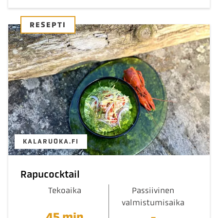
RESEPTI
KALARUOKA.FI
Rapucocktail
Tekoaika
Passiivinen
valmistumisaika
45 min
-