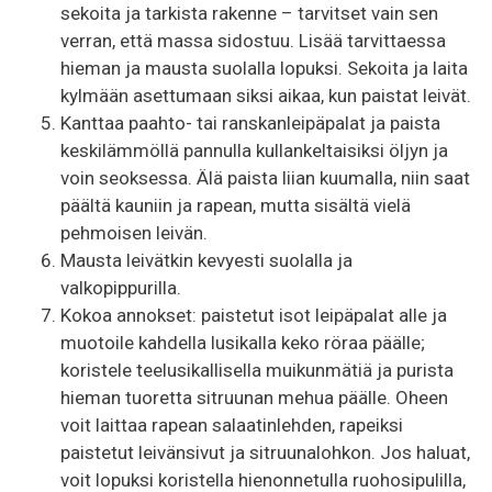
sekoita ja tarkista rakenne – tarvitset vain sen
verran, että massa sidostuu. Lisää tarvittaessa
hieman ja mausta suolalla lopuksi. Sekoita ja laita
kylmään asettumaan siksi aikaa, kun paistat leivät.
Kanttaa paahto- tai ranskanleipäpalat ja paista
keskilämmöllä pannulla kullankeltaisiksi öljyn ja
voin seoksessa. Älä paista liian kuumalla, niin saat
päältä kauniin ja rapean, mutta sisältä vielä
pehmoisen leivän.
Mausta leivätkin kevyesti suolalla ja
valkopippurilla.
Kokoa annokset: paistetut isot leipäpalat alle ja
muotoile kahdella lusikalla keko röraa päälle;
koristele teelusikallisella muikunmätiä ja purista
hieman tuoretta sitruunan mehua päälle. Oheen
voit laittaa rapean salaatinlehden, rapeiksi
paistetut leivänsivut ja sitruunalohkon. Jos haluat,
voit lopuksi koristella hienonnetulla ruohosipulilla,