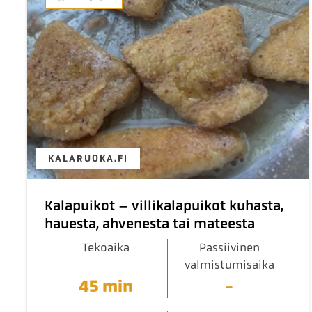
KALARUOKA.FI
Kalapuikot – villikalapuikot kuhasta,
hauesta, ahvenesta tai mateesta
Tekoaika
Passiivinen
valmistumisaika
45 min
-