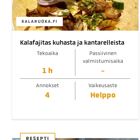
KALARUOKA.FI
Kalafajitas kuhasta ja kantarelleista
Tekoaika
Passiivinen
valmistumisaika
1 h
-
Annokset
Vaikeusaste
4
Helppo
RESEPTI