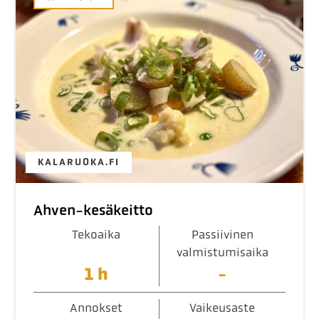
KALARUOKA.FI
Ahven-kesäkeitto
Tekoaika
Passiivinen
valmistumisaika
1 h
-
Annokset
Vaikeusaste