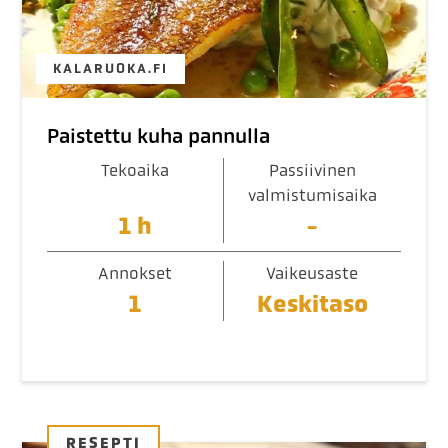
KALARUOKA.FI
Paistettu kuha pannulla
Tekoaika
Passiivinen
valmistumisaika
1 h
-
Annokset
Vaikeusaste
1
Keskitaso
RESEPTI