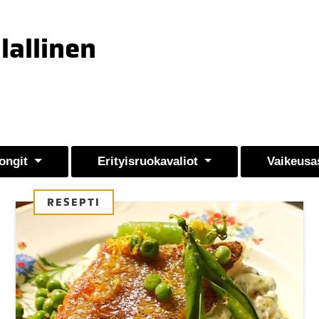
llallinen
ongit
Erityisruokavaliot
Vaikeusa
RESEPTI