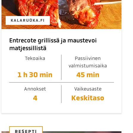
KALARUOKA.FI
Entrecote grillissä ja maustevoi
matjessillistä
Tekoaika
Passiivinen
valmistumisaika
1 h 30 min
45 min
Annokset
Vaikeusaste
4
Keskitaso
RESEPTI