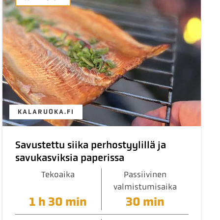
KALARUOKA.FI
Savustettu siika perhostyylillä ja
savukasviksia paperissa
Tekoaika
Passiivinen
valmistumisaika
1 h 30 min
30 min