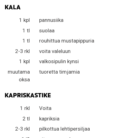
KALA
1 kpl
pannusiika
1 tl
suolaa
1 tl
rouhittua mustapippuria
2-3 rkl
voita valeluun
1 kpl
valkosipulin kynsi
muutama
tuoretta timjamia
oksa
KAPRISKASTIKE
1 rkl
Voita
2 tl
kapriksia
2-3 rkl
pilkottua lehtipersiljaa