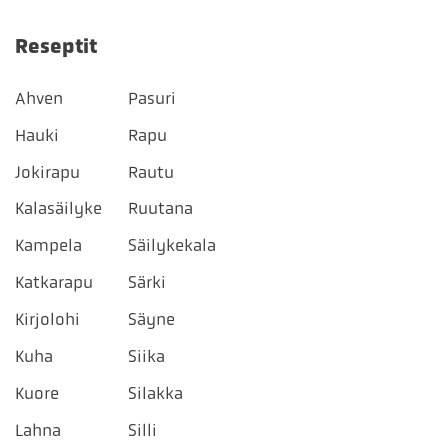
Reseptit
Ahven
Pasuri
Hauki
Rapu
Jokirapu
Rautu
Kalasäilyke
Ruutana
Kampela
Säilykekala
Katkarapu
Särki
Kirjolohi
Säyne
Kuha
Siika
Kuore
Silakka
Lahna
Silli