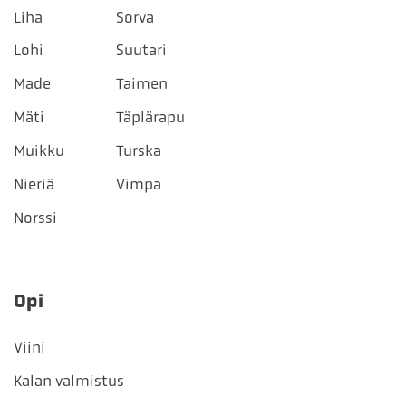
Liha
Sorva
Lohi
Suutari
Made
Taimen
Mäti
Täplärapu
Muikku
Turska
Nieriä
Vimpa
Norssi
Opi
Viini
Kalan valmistus