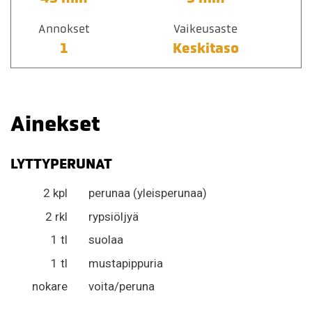
Annokset
Vaikeusaste
1
Keskitaso
Ainekset
LYTTYPERUNAT
2 kpl
perunaa (yleisperunaa)
2 rkl
rypsiöljyä
1 tl
suolaa
1 tl
mustapippuria
nokare
voita/peruna