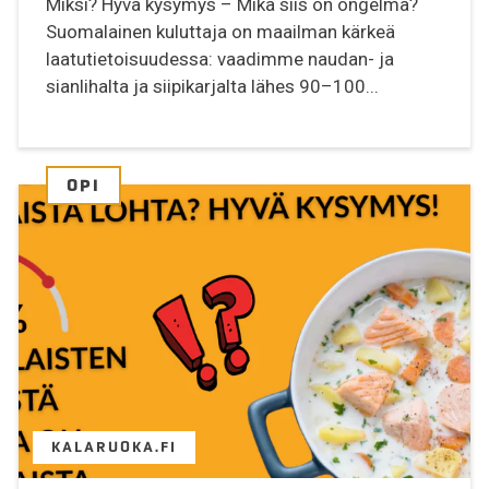
Miksi? Hyvä kysymys – Mikä siis on ongelma?
Suomalainen kuluttaja on maailman kärkeä
laatutietoisuudessa: vaadimme naudan- ja
sianlihalta ja siipikarjalta lähes 90–100...
OPI
KALARUOKA.FI