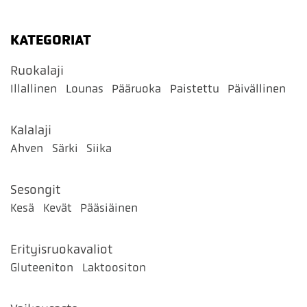
KATEGORIAT
Ruokalaji
Illallinen
Lounas
Pääruoka
Paistettu
Päivällinen
Kalalaji
Ahven
Särki
Siika
Sesongit
Kesä
Kevät
Pääsiäinen
Erityisruokavaliot
Gluteeniton
Laktoositon