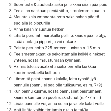
Suomusta & suolesta siika ja leikkaa siian pää pois
Tee siian nahkaan pieniä viiltoja molemmin puolin
Mausta kala vatsaontelosta sekä nahan päältä
suolalla ja pippurilla
Anna kalan maustua hetken.
Litistä perunat haarukalla pellille, kaada päälle öljy,
lisää suola ja pippuri ja voi nokare.
Paista perunoita 225-asteen uunissa n. 15 min
Tee smetanakastike sekoittamalla kaikki ainekset
yhteen, nosta maustumaan kylmään.
Valmistele sivusalaatti suikaloimalla kurkkua
kuorimaveitsellä kulhoon.
Lämmitä paistinpannu kalalle, laita rypsiöljyä
pannulle (pannu ei saa olla tulikuuma, esim. 7/9)
Kun pannu kuuma, nosta pannusiiat paistumaan,
käännä kun toinen puoli ruskistunut (n. 4-7 min)
Lisää pannulle voi, anna sulaa ja valele kalat voilla.
Voit lisätä voihin timjamin oksia ja tai/ja