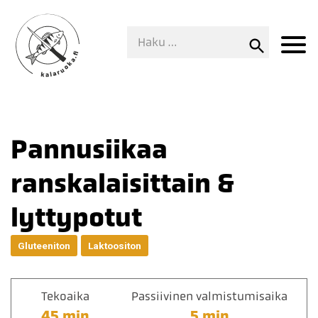
Pannusiikaa
ranskalaisittain &
lyttypotut
Gluteeniton
Laktoositon
Tekoaika
Passiivinen valmistumisaika
45 min
5 min