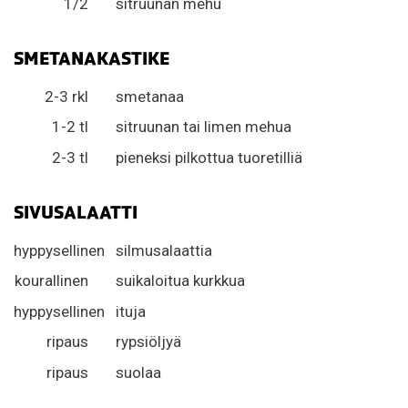
1/2
sitruunan mehu
SMETANAKASTIKE
2-3 rkl
smetanaa
1-2 tl
sitruunan tai limen mehua
2-3 tl
pieneksi pilkottua tuoretilliä
SIVUSALAATTI
hyppysellinen
silmusalaattia
kourallinen
suikaloitua kurkkua
hyppysellinen
ituja
ripaus
rypsiöljyä
ripaus
suolaa