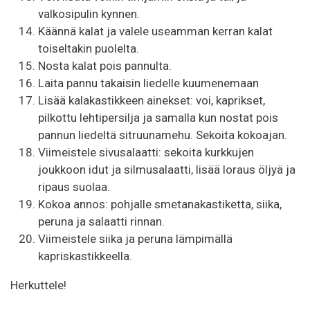
valkosipulin kynnen.
Käännä kalat ja valele useamman kerran kalat
toiseltakin puolelta.
Nosta kalat pois pannulta.
Laita pannu takaisin liedelle kuumenemaan
Lisää kalakastikkeen ainekset: voi, kaprikset,
pilkottu lehtipersilja ja samalla kun nostat pois
pannun liedeltä sitruunamehu. Sekoita kokoajan.
Viimeistele sivusalaatti: sekoita kurkkujen
joukkoon idut ja silmusalaatti, lisää loraus öljyä ja
ripaus suolaa.
Kokoa annos: pohjalle smetanakastiketta, siika,
peruna ja salaatti rinnan.
Viimeistele siika ja peruna lämpimällä
kapriskastikkeella.
Herkuttele!