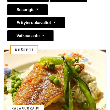
Sesongit
Erityisruokavaliot
Vaikeusaste
RESEPTI
KALARUOKA.FI