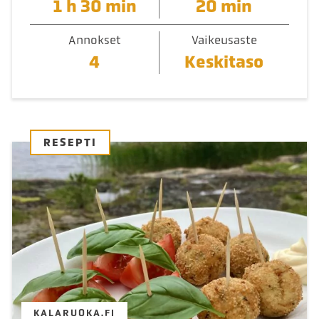
1 h 30 min
20 min
Annokset
Vaikeusaste
4
Keskitaso
RESEPTI
KALARUOKA.FI