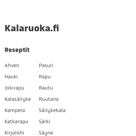
Kalaruoka.fi
Reseptit
Ahven
Pasuri
Hauki
Rapu
Jokirapu
Rautu
Kalasäilyke
Ruutana
Kampela
Säilykekala
Katkarapu
Särki
Kirjolohi
Säyne