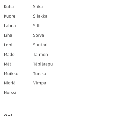
Kuha
Siika
Kuore
Silakka
Lahna
Silli
Liha
Sorva
Lohi
Suutari
Made
Taimen
Mäti
Täplärapu
Muikku
Turska
Nieriä
Vimpa
Norssi