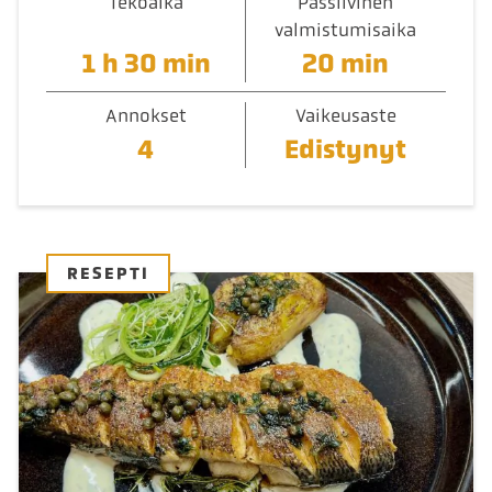
Tekoaika
Passiivinen
valmistumisaika
1 h 30 min
20 min
Annokset
Vaikeusaste
4
Edistynyt
RESEPTI