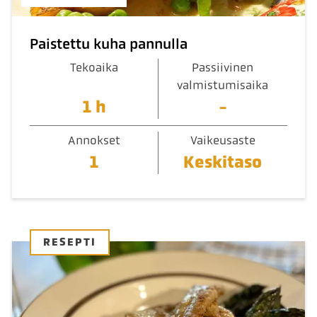
Paistettu kuha pannulla
Tekoaika
Passiivinen
valmistumisaika
1 h
-
Annokset
Vaikeusaste
1
Keskitaso
RESEPTI