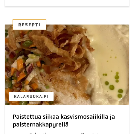
RESEPTI
KALARUOKA.FI
Paistettua siikaa kasvismosaiikilla ja
palsternakkapyrellä