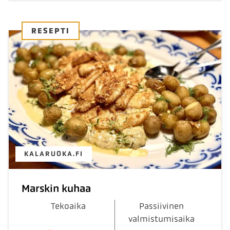
RESEPTI
KALARUOKA.FI
Marskin kuhaa
Tekoaika
Passiivinen
valmistumisaika