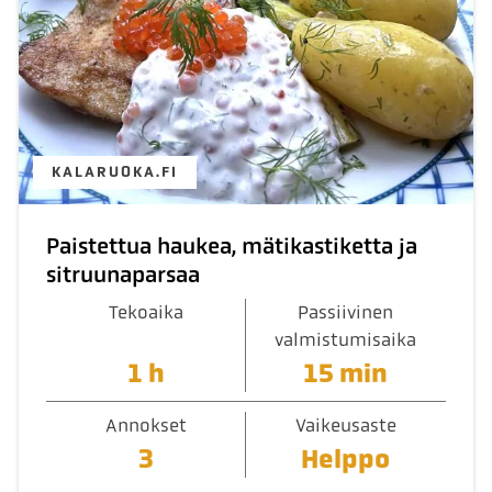
KALARUOKA.FI
Paistettua haukea, mätikastiketta ja
sitruunaparsaa
Tekoaika
Passiivinen
valmistumisaika
1 h
15 min
Annokset
Vaikeusaste
3
Helppo