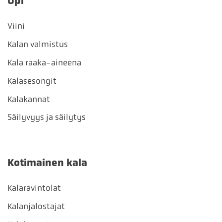
Opi
Viini
Kalan valmistus
Kala raaka-aineena
Kalasesongit
Kalakannat
Säilyvyys ja säilytys
Kotimainen kala
Kalaravintolat
Kalanjalostajat