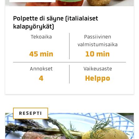
Polpette di säyne (italialaiset
kalapyörykät)
Tekoaika
Passiivinen
valmistumisaika
45 min
10 min
Annokset
Vaikeusaste
4
Helppo
RESEPTI