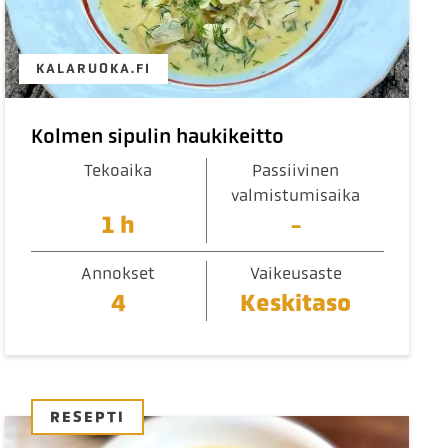
KALARUOKA.FI
Kolmen sipulin haukikeitto
Tekoaika
Passiivinen
valmistumisaika
1 h
-
Annokset
Vaikeusaste
4
Keskitaso
RESEPTI