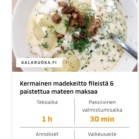
KALARUOKA.FI
Kermainen madekeitto fileistä &
paistettua mateen maksaa
Tekoaika
Passiivinen
valmistumisaika
1 h
30 min
Annokset
Vaikeusaste