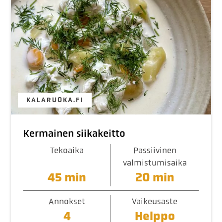
KALARUOKA.FI
Kermainen siikakeitto
Tekoaika
Passiivinen
valmistumisaika
45 min
20 min
Annokset
Vaikeusaste
4
Helppo