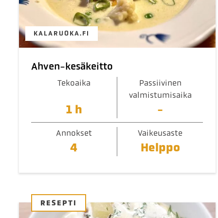
KALARUOKA.FI
Ahven-kesäkeitto
Tekoaika
Passiivinen
valmistumisaika
1 h
-
Annokset
Vaikeusaste
4
Helppo
RESEPTI