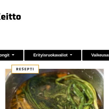
Keitto
ongit
Erityisruokavaliot
Vaikeusa
RESEPTI