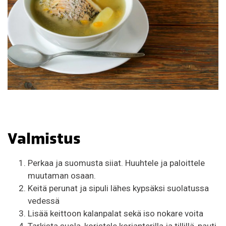
Valmistus
Perkaa ja suomusta siiat. Huuhtele ja paloittele
muutaman osaan.
Keitä perunat ja sipuli lähes kypsäksi suolatussa
vedessä
Lisää keittoon kalanpalat sekä iso nokare voita
Tarkista suola, koristele korianterilla ja tillillä, nauti