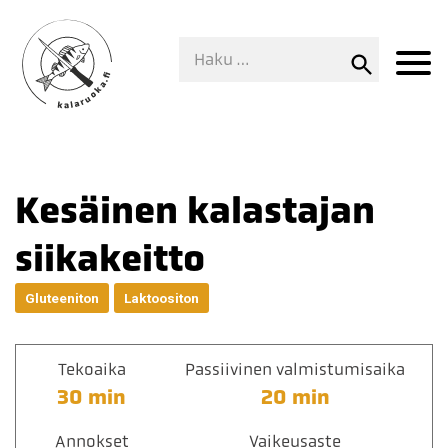
Kesäinen kalastajan
siikakeitto
Gluteeniton
Laktoositon
Tekoaika
Passiivinen valmistumisaika
30 min
20 min
Annokset
Vaikeusaste