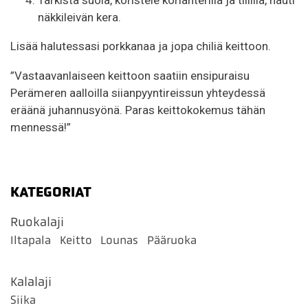
näkkileivän kera.
Lisää halutessasi porkkanaa ja jopa chiliä keittoon.
”Vastaavanlaiseen keittoon saatiin ensipuraisu
Perämeren aalloilla siianpyyntireissun yhteydessä
eräänä juhannusyönä. Paras keittokokemus tähän
mennessä!”
KATEGORIAT
Ruokalaji
Iltapala
Keitto
Lounas
Pääruoka
Kalalaji
Siika