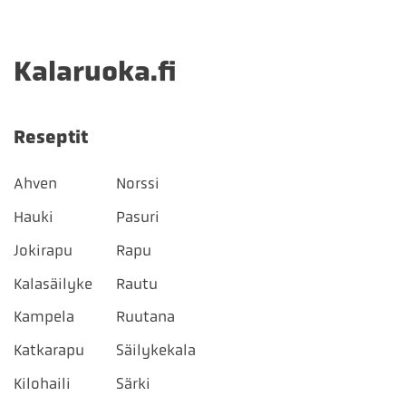
Kalaruoka.fi
Reseptit
Ahven
Norssi
Hauki
Pasuri
Jokirapu
Rapu
Kalasäilyke
Rautu
Kampela
Ruutana
Katkarapu
Säilykekala
Kilohaili
Särki