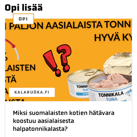
Opi lisää
OPI
KALARUOKA.FI
Miksi suomalaisten kotien hätävara
koostuu aasialaisesta
halpatonnikalasta?