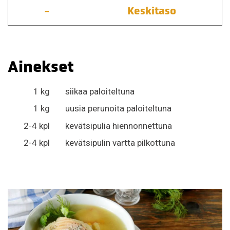
-
Keskitaso
Ainekset
1 kg
siikaa paloiteltuna
1 kg
uusia perunoita paloiteltuna
2-4 kpl
kevätsipulia hiennonnettuna
2-4 kpl
kevätsipulin vartta pilkottuna