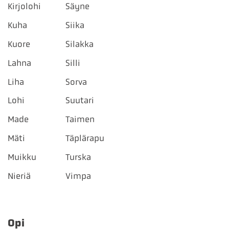
Kirjolohi
Säyne
Kuha
Siika
Kuore
Silakka
Lahna
Silli
Liha
Sorva
Lohi
Suutari
Made
Taimen
Mäti
Täplärapu
Muikku
Turska
Nieriä
Vimpa
Opi