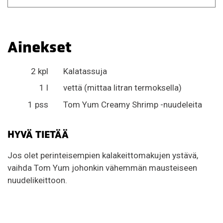
Ainekset
2 kpl
Kalatassuja
1 l
vettä (mittaa litran termoksella)
1 pss
Tom Yum Creamy Shrimp -nuudeleita
HYVÄ TIETÄÄ
Jos olet perinteisempien kalakeittomakujen ystävä,
vaihda Tom Yum johonkin vähemmän mausteiseen
nuudelikeittoon.