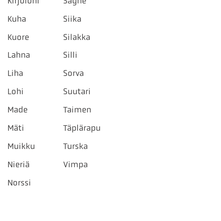
Kirjolohi
Säyne
Kuha
Siika
Kuore
Silakka
Lahna
Silli
Liha
Sorva
Lohi
Suutari
Made
Taimen
Mäti
Täplärapu
Muikku
Turska
Nieriä
Vimpa
Norssi