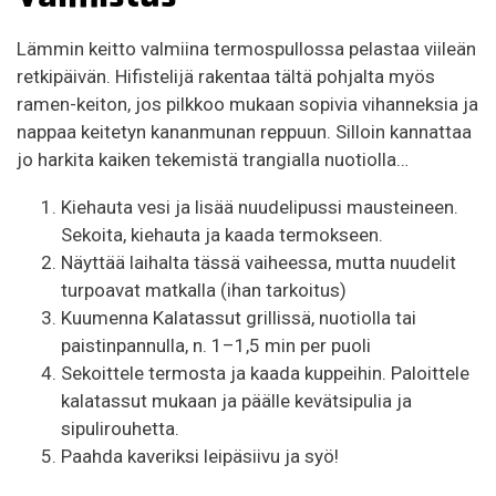
Lämmin keitto valmiina termospullossa pelastaa viileän
retkipäivän. Hifistelijä rakentaa tältä pohjalta myös
ramen-keiton, jos pilkkoo mukaan sopivia vihanneksia ja
nappaa keitetyn kananmunan reppuun. Silloin kannattaa
jo harkita kaiken tekemistä trangialla nuotiolla…
Kiehauta vesi ja lisää nuudelipussi mausteineen.
Sekoita, kiehauta ja kaada termokseen.
Näyttää laihalta tässä vaiheessa, mutta nuudelit
turpoavat matkalla (ihan tarkoitus)
Kuumenna Kalatassut grillissä, nuotiolla tai
paistinpannulla, n. 1–1,5 min per puoli
Sekoittele termosta ja kaada kuppeihin. Paloittele
kalatassut mukaan ja päälle kevätsipulia ja
sipulirouhetta.
Paahda kaveriksi leipäsiivu ja syö!