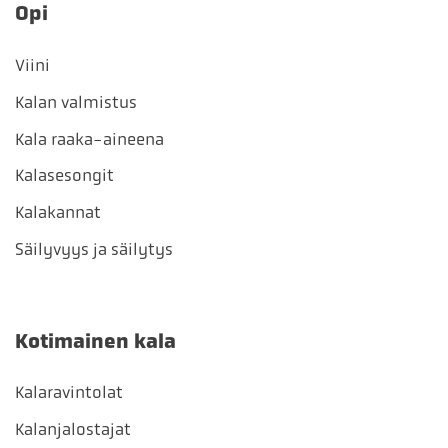
Opi
Viini
Kalan valmistus
Kala raaka-aineena
Kalasesongit
Kalakannat
Säilyvyys ja säilytys
Kotimainen kala
Kalaravintolat
Kalanjalostajat