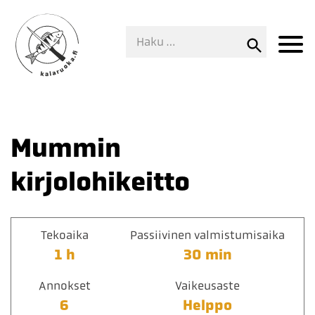
Mummin
kirjolohikeitto
Tekoaika
Passiivinen valmistumisaika
1 h
30 min
Annokset
Vaikeusaste
6
Helppo