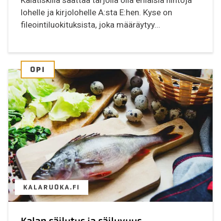
Kalatiskillä saattaa tarjolla olla erilaisia hintoja
lohelle ja kirjolohelle A:sta E:hen. Kyse on
fileointiluokituksista, joka määräytyy...
OPI
KALARUOKA.FI
Kalan säilytys ja säilyvyys