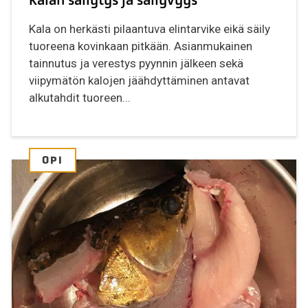
Kala on herkästi pilaantuva elintarvike eikä säily
tuoreena kovinkaan pitkään. Asianmukainen
tainnutus ja verestys pyynnin jälkeen sekä
viipymätön kalojen jäähdyttäminen antavat
alkutahdit tuoreen...
OPI