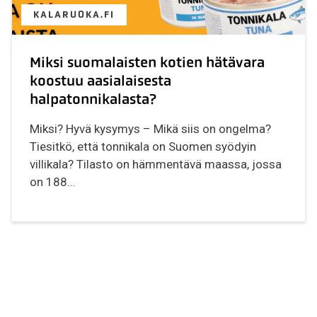
KALARUOKA.FI
Miksi suomalaisten kotien hätävara
koostuu aasialaisesta
halpatonnikalasta?
Miksi? Hyvä kysymys – Mikä siis on ongelma?
Tiesitkö, että tonnikala on Suomen syödyin
villikala? Tilasto on hämmentävä maassa, jossa
on 188...