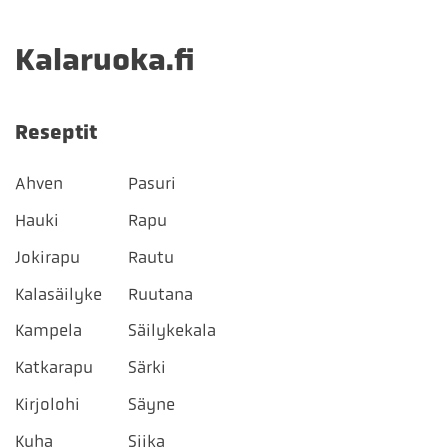
Kalaruoka.fi
Reseptit
Ahven
Pasuri
Hauki
Rapu
Jokirapu
Rautu
Kalasäilyke
Ruutana
Kampela
Säilykekala
Katkarapu
Särki
Kirjolohi
Säyne
Kuha
Siika