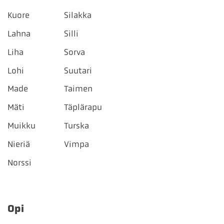
Kuore
Silakka
Lahna
Silli
Liha
Sorva
Lohi
Suutari
Made
Taimen
Mäti
Täplärapu
Muikku
Turska
Nieriä
Vimpa
Norssi
Opi