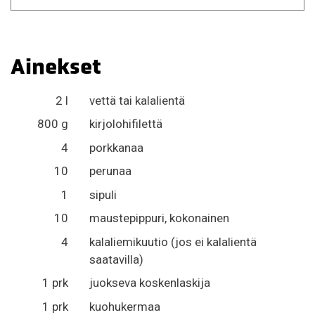
Ainekset
2 l
vettä tai kalalientä
800 g
kirjolohifilettä
4
porkkanaa
10
perunaa
1
sipuli
10
maustepippuri, kokonainen
4
kalaliemikuutio (jos ei kalalientä
saatavilla)
1 prk
juokseva koskenlaskija
1 prk
kuohukermaa