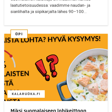
laatutietoisuudessa: vaadimme naudan- ja
sianlihalta ja siipikarjalta lähes 90–100...
OPI
KALARUOKA.FI
Miksi suomalaiseen lohikeittoon