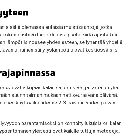
vyyteen
lan sisällä olemassa erilaisia muistisääntöjä, jotka
y kolmen asteen lämpötilassa puolet siitä ajasta kuin
lan lämpötila nousee yhden asteen, se lyhentää yhdellä
ittävän alhainen säilytyslämpötila ovat keskiössä siis
 rajapinnassa
erustuvat alkujaan kalan säilömiseen ja tämä on yhä
tämään suunnitelman mukaan heti seuraavana päivänä,
loin sen käyttöaika pitenee 2-3 päivään yhden päivän
ilyvyyden parantamiseksi on kehitelty lukuisia eri kalan
sentäminen yleisesti ovat kaikille tuttuja metodeja.