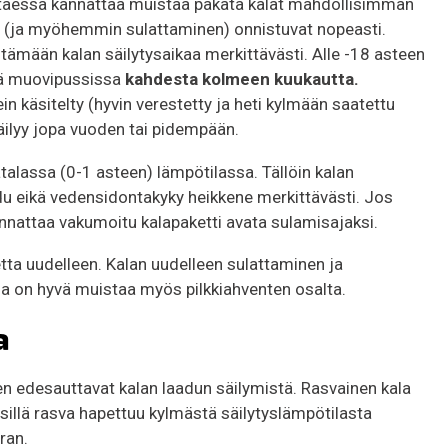
astaessa kannattaa muistaa pakata kalat mahdollisimman
inen (ja myöhemmin sulattaminen) onnistuvat nopeasti.
ämään kalan säilytysaikaa merkittävästi. Alle -18 asteen
änä muovipussissa
kahdesta kolmeen kuukautta.
ein käsitelty (hyvin verestetty ja heti kylmään saatettu
äilyy jopa vuoden tai pidempään.
alassa (0-1 asteen) lämpötilassa. Tällöin kalan
idu eikä vedensidontakyky heikkene merkittävästi. Jos
annattaa vakumoitu kalapaketti avata sulamisajaksi.
tta uudelleen. Kalan uudelleen sulattaminen ja
a on hyvä muistaa myös pilkkiahventen osalta.
a
 edesauttavat kalan laadun säilymistä. Rasvainen kala
illä rasva hapettuu kylmästä säilytyslämpötilasta
ran.