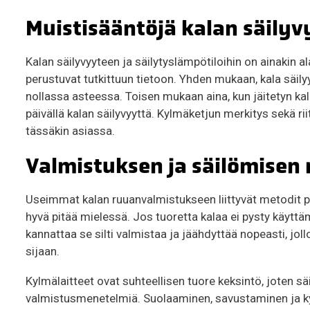
Muistisääntöjä kalan säily
Kalan säilyvyyteen ja säilytyslämpötiloihin on ainakin a
perustuvat tutkittuun tietoon. Yhden mukaan, kala säily
nollassa asteessa. Toisen mukaan aina, kun jäitetyn ka
päivällä kalan säilyvyyttä. Kylmäketjun merkitys sekä ri
tässäkin asiassa.
Valmistuksen ja säilömisen
Useimmat kalan ruuanvalmistukseen liittyvät metodit p
hyvä pitää mielessä. Jos tuoretta kalaa ei pysty käyt
kannattaa se silti valmistaa ja jäähdyttää nopeasti, jol
sijaan.
Kylmälaitteet ovat suhteellisen tuore keksintö, joten sä
valmistusmenetelmiä. Suolaaminen, savustaminen ja kyp