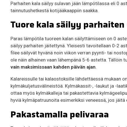
Parhaiten kala säilyy sulavan jään lämpötilassa eli 0 a
tainnutushetkestä kotijääkaappiin saakka.
Tuore kala säilyy parhaiten
Paras lämpötila tuoreen kalan säilyttämiseen on 0 astet
säilyy parhaiten jäitettynä. Yleisesti tavoitellaan 0-2 a
filee säilyvät hyvänä noin viikon verran pyynti- tai nost
ole näin alhainen vaan lähempänä 5-6 astetta. Tällöin tuo
vain maksimissaan kahden päivän ajan
.
Kalareissulle tai kalaostoksille lähdettäessä mukaan on
kylmäkuljetusvälineistöä. Kylmäkassit-, -laukut ja -la
ottaa myös kylmäkalleja tai pakastettavia kylmägeelipu
hyviä kylmäpatruunoita esimerkiksi veneessä, jos jäitä e
Pakastamalla pelivaraa