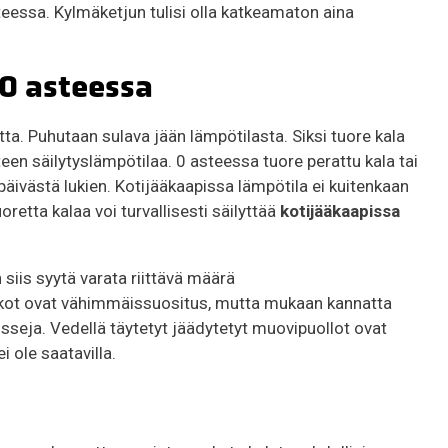
steessa. Kylmäketjun tulisi olla katkeamaton aina
 0 asteessa
ta. Puhutaan sulava jään lämpötilasta. Siksi tuore kala
steen säilytyslämpötilaa. 0 asteessa tuore perattu kala tai
opäivästä lukien. Kotijääkaapissa lämpötila ei kuitenkaan
retta kalaa voi turvallisesti säilyttää
kotijääkaapissa
 siis syytä varata riittävä määrä
atikot ovat vähimmäissuositus, mutta mukaan kannatta
sseja. Vedellä täytetyt jäädytetyt muovipuollot ovat
i ole saatavilla.