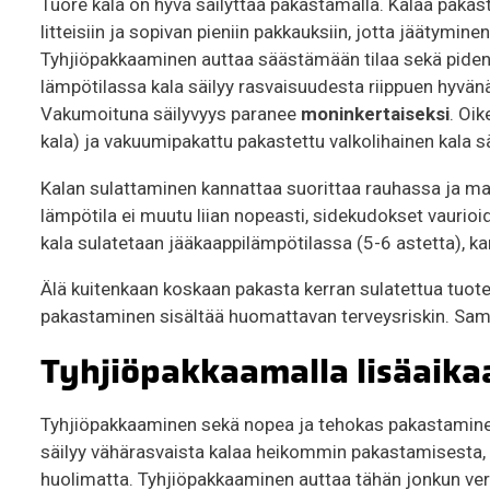
Tuore kala on hyvä säilyttää pakastamalla. Kalaa pak
litteisiin ja sopivan pieniin pakkauksiin, jotta jäätym
Tyhjiöpakkaaminen auttaa säästämään tilaa sekä pident
lämpötilassa kala säilyy rasvaisuudesta riippuen hyv
Vakumoituna säilyvyys paranee
moninkertaiseksi
. Oik
kala) ja vakuumipakattu pakastettu valkolihainen kala s
Kalan sulattaminen kannattaa suorittaa rauhassa ja mat
lämpötila ei muutu liian nopeasti, sidekudokset vaurio
kala sulatetaan jääkaappilämpötilassa (5-6 astetta), k
Älä kuitenkaan koskaan pakasta kerran sulatettua tuote
pakastaminen sisältää huomattavan terveysriskin. Sam
Tyhjiöpakkaamalla lisäaika
Tyhjiöpakkaaminen sekä nopea ja tehokas pakastaminen
säilyy vähärasvaista kalaa heikommin pakastamisesta, s
huolimatta. Tyhjiöpakkaaminen auttaa tähän jonkun ver