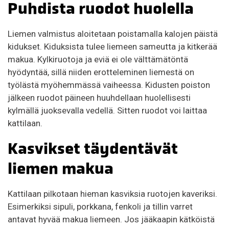
Puhdista ruodot huolella
Liemen valmistus aloitetaan poistamalla kalojen päistä
kidukset. Kiduksista tulee liemeen sameutta ja kitkerää
makua. Kylkiruotoja ja eviä ei ole välttämätöntä
hyödyntää, sillä niiden erotteleminen liemestä on
työlästä myöhemmässä vaiheessa. Kidusten poiston
jälkeen ruodot päineen huuhdellaan huolellisesti
kylmällä juoksevalla vedellä. Sitten ruodot voi laittaa
kattilaan.
Kasvikset täydentävät
liemen makua
Kattilaan pilkotaan hieman kasviksia ruotojen kaveriksi.
Esimerkiksi sipuli, porkkana, fenkoli ja tillin varret
antavat hyvää makua liemeen. Jos jääkaapin kätköistä