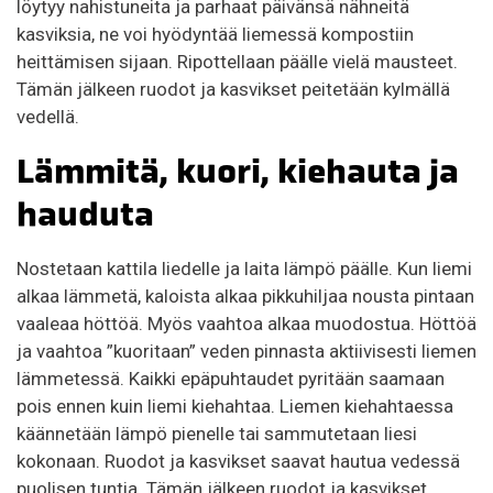
löytyy nahistuneita ja parhaat päivänsä nähneitä
kasviksia, ne voi hyödyntää liemessä kompostiin
heittämisen sijaan. Ripottellaan päälle vielä mausteet.
Tämän jälkeen ruodot ja kasvikset peitetään kylmällä
vedellä.
Lämmitä, kuori, kiehauta ja
hauduta
Nostetaan kattila liedelle ja laita lämpö päälle. Kun liemi
alkaa lämmetä, kaloista alkaa pikkuhiljaa nousta pintaan
vaaleaa höttöä. Myös vaahtoa alkaa muodostua. Höttöä
ja vaahtoa ”kuoritaan” veden pinnasta aktiivisesti liemen
lämmetessä. Kaikki epäpuhtaudet pyritään saamaan
pois ennen kuin liemi kiehahtaa. Liemen kiehahtaessa
käännetään lämpö pienelle tai sammutetaan liesi
kokonaan. Ruodot ja kasvikset saavat hautua vedessä
puolisen tuntia. Tämän jälkeen ruodot ja kasvikset