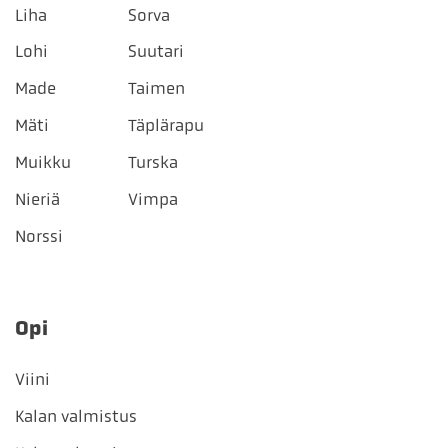
Liha
Sorva
Lohi
Suutari
Made
Taimen
Mäti
Täplärapu
Muikku
Turska
Nieriä
Vimpa
Norssi
Opi
Viini
Kalan valmistus