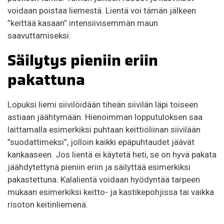
voidaan poistaa liemestä. Lientä voi tämän jälkeen
”keittää kasaan” intensiivisemmän maun
saavuttamiseksi.
Säilytys pieniin eriin
pakattuna
Lopuksi liemi siivilöidään tiheän siivilän läpi toiseen
astiaan jäähtymään. Hienoimman lopputuloksen saa
laittamalla esimerkiksi puhtaan keittiöliinan siivilään
”suodattimeksi”, jolloin kaikki epäpuhtaudet jäävät
kankaaseen. Jos lientä ei käytetä heti, se on hyvä pakata
jäähdytettynä pieniin eriin ja säilyttää esimerkiksi
pakastettuna. Kalalientä voidaan hyödyntää tarpeen
mukaan esimerkiksi keitto- ja kastikepohjissa tai vaikka
risoton keitinliemenä.