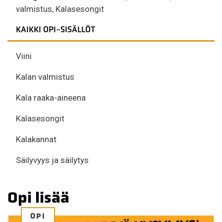
valmistus
,
Kalasesongit
KAIKKI OPI-SISÄLLÖT
Viini
Kalan valmistus
Kala raaka-aineena
Kalasesongit
Kalakannat
Säilyvyys ja säilytys
Opi lisää
OPI