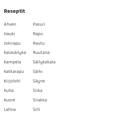
Reseptit
Ahven
Pasuri
Hauki
Rapu
Jokirapu
Rautu
Kalasäilyke
Ruutana
Kampela
Säilykekala
Katkarapu
Särki
Kirjolohi
Säyne
Kuha
Siika
Kuore
Silakka
Lahna
Silli