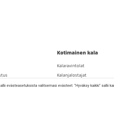
Kotimainen kala
Kalaravintolat
stus
Kalanjalostajat
aineena
Kalakaupat
lii evästeasetuksista valitsemasi evästeet. "Hyväksy kaikki" sallii kai
t
Ammattikalastajat
Itse pyydetty kala
 säilytys