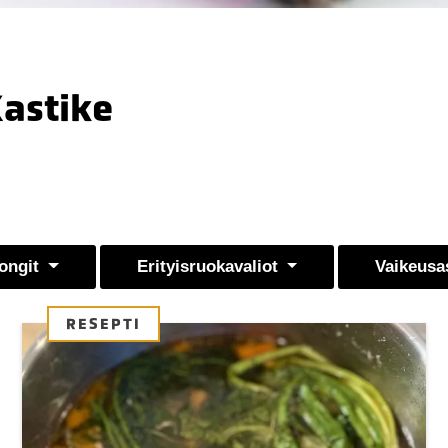
Kastike
ongit
Erityisruokavaliot
Vaikeusa
RESEPTI