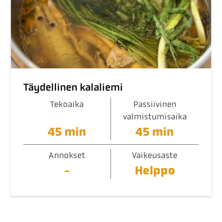
Täydellinen kalaliemi
Tekoaika
Passiivinen
valmistumisaika
45 min
45 min
Annokset
Vaikeusaste
-
Helppo