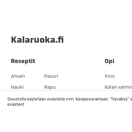
Kalaruoka.fi
Reseptit
Opi
Ahven
Pasuri
Viini
Hauki
Rapu
Kalan valmi
Jokirapu
Rautu
Kala raaka-
Sivustolla käytetään evästeitä mm. kävijäseurantaan. "Hyväksy” sal
evästeet.
Kalasäilyke
Ruutana
Kalasesongi
Kampela
Säilykekala
Kalakannat
Katkarapu
Särki
Säilyvyys ja