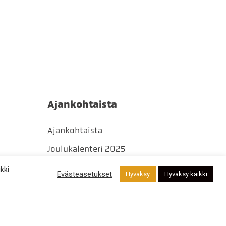
Ajankohtaista
Ajankohtaista
Joulukalenteri 2025
Kilpailut
kki
Evästeasetukset
Hyväksy
Hyväksy kaikki
Tapahtumat
Uutiset
Yleinen