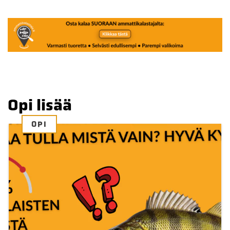
Opi lisää
OPI