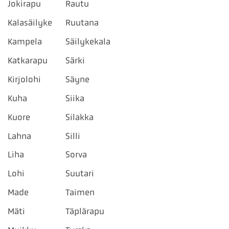
Jokirapu
Rautu
Kalasäilyke
Ruutana
Kampela
Säilykekala
Katkarapu
Särki
Kirjolohi
Säyne
Kuha
Siika
Kuore
Silakka
Lahna
Silli
Liha
Sorva
Lohi
Suutari
Made
Taimen
Mäti
Täplärapu