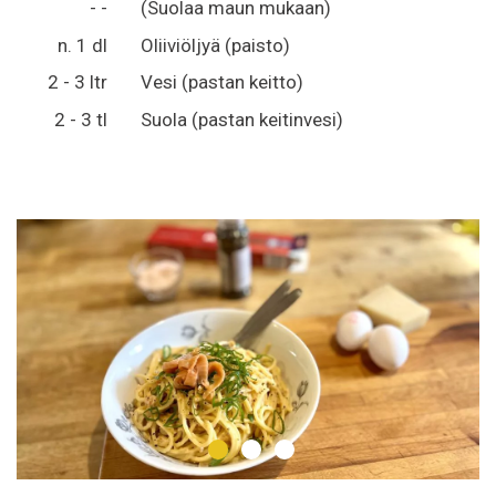
- -
(Suolaa maun mukaan)
n. 1 dl
Oliiviöljyä (paisto)
2 - 3 ltr
Vesi (pastan keitto)
2 - 3 tl
Suola (pastan keitinvesi)