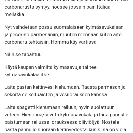
carbonarasta syntyy, nousee jossain päin Italiaa
mellakka.
Nyt vaihdetaan possu suomalaiseen kylmäsavukalaan
ja pecorino parmesaniin, muuten mennään kuten aito
carbonara tehtäisiin. Homma käy vartissa!
Näin se tapahtuu:
Käytä kaupan valmiita kylmäsavuja tai tee
kylmäsavukalaa itse.
Laita pastan keitinvesi kiehumaan. Raasta parmesan ja
sekoita se keltuaisten ja vesilorauksen kanssa.
Laita spagetti kiehumaan reiluun, hyvin suolattuun
veteen. Hienonna/siivuta kylmäsavukala ja laita pannulle
paistumaan reilussa lorauksessa oliiviöljyä. Nostele
pasta pannulle suoraan keitinvedestä, kun siinä on vielä