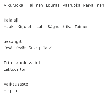
Alkuruoka
Illallinen
Lounas
Pääruoka
Päivällinen
Kalalaji
Hauki
Kirjolohi
Lohi
Säyne
Siika
Taimen
Sesongit
Kesä
Kevät
Syksy
Talvi
Erityisruokavaliot
Laktoositon
Vaikeusaste
Helppo