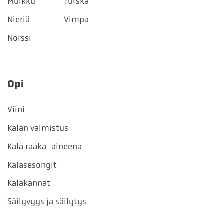
Muikku
Turska
Nieriä
Vimpa
Norssi
Opi
Viini
Kalan valmistus
Kala raaka-aineena
Kalasesongit
Kalakannat
Säilyvyys ja säilytys