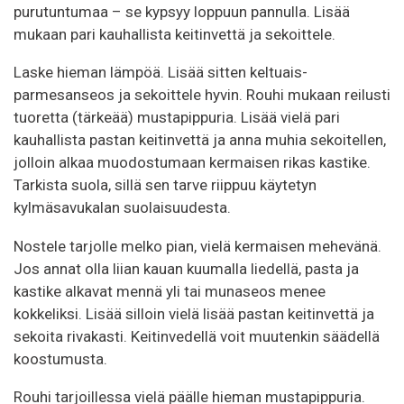
purutuntumaa – se kypsyy loppuun pannulla. Lisää
mukaan pari kauhallista keitinvettä ja sekoittele.
Laske hieman lämpöä. Lisää sitten keltuais-
parmesanseos ja sekoittele hyvin. Rouhi mukaan reilusti
tuoretta (tärkeää) mustapippuria. Lisää vielä pari
kauhallista pastan keitinvettä ja anna muhia sekoitellen,
jolloin alkaa muodostumaan kermaisen rikas kastike.
Tarkista suola, sillä sen tarve riippuu käytetyn
kylmäsavukalan suolaisuudesta.
Nostele tarjolle melko pian, vielä kermaisen mehevänä.
Jos annat olla liian kauan kuumalla liedellä, pasta ja
kastike alkavat mennä yli tai munaseos menee
kokkeliksi. Lisää silloin vielä lisää pastan keitinvettä ja
sekoita rivakasti. Keitinvedellä voit muutenkin säädellä
koostumusta.
Rouhi tarjoillessa vielä päälle hieman mustapippuria.