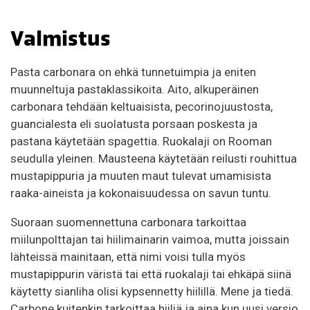
Valmistus
Pasta carbonara on ehkä tunnetuimpia ja eniten
muunneltuja pastaklassikoita. Aito, alkuperäinen
carbonara tehdään keltuaisista, pecorinojuustosta,
guancialesta eli suolatusta porsaan poskesta ja
pastana käytetään spagettia. Ruokalaji on Rooman
seudulla yleinen. Mausteena käytetään reilusti rouhittua
mustapippuria ja muuten maut tulevat umamisista
raaka-aineista ja kokonaisuudessa on savun tuntu.
Suoraan suomennettuna carbonara tarkoittaa
miilunpolttajan tai hiilimainarin vaimoa, mutta joissain
lähteissä mainitaan, että nimi voisi tulla myös
mustapippurin väristä tai että ruokalaji tai ehkäpä siinä
käytetty sianliha olisi kypsennetty hiilillä. Mene ja tiedä.
Carbone kuitenkin tarkoittaa hiiliä ja aina kun uusi versio