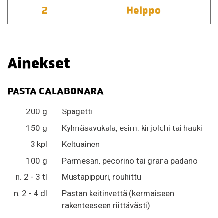
2
Helppo
Ainekset
PASTA CALABONARA
200 g
Spagetti
150 g
Kylmäsavukala, esim. kirjolohi tai hauki
3 kpl
Keltuainen
100 g
Parmesan, pecorino tai grana padano
n. 2 - 3 tl
Mustapippuri, rouhittu
n. 2 - 4 dl
Pastan keitinvettä (kermaiseen
rakenteeseen riittävästi)