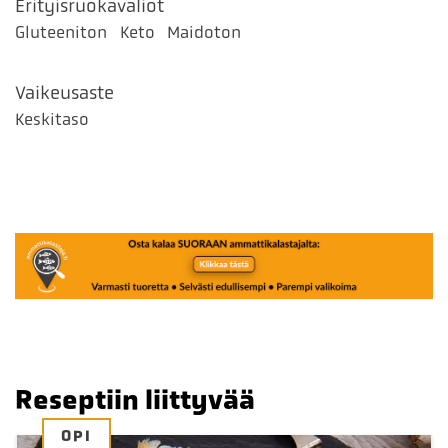
Erityisruokavaliot
Gluteeniton
Keto
Maidoton
Vaikeusaste
Keskitaso
Reseptiin liittyvää
OPI