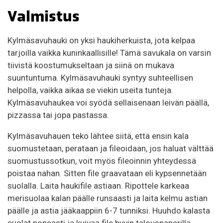
Valmistus
Kylmäsavuhauki on yksi haukiherkuista, jota kelpaa
tarjoilla vaikka kuninkaallisille! Tämä savukala on varsin
tiivistä koostumukseltaan ja siinä on mukava
suuntuntuma. Kylmäsavuhauki syntyy suhteellisen
helpolla, vaikka aikaa se viekin useita tunteja.
Kylmäsavuhaukea voi syödä sellaisenaan leivän päällä,
pizzassa tai jopa pastassa.
Kylmäsavuhauen teko lähtee siitä, että ensin kala
suomustetaan, perataan ja fileoidaan, jos haluat välttää
suomustussotkun, voit myös fileoinnin yhteydessä
poistaa nahan. Sitten file graavataan eli kypsennetään
suolalla. Laita haukifile astiaan. Ripottele karkeaa
merisuolaa kalan päälle runsaasti ja laita kelmu astian
päälle ja astia jääkaappiin 6-7 tunniksi. Huuhdo kalasta