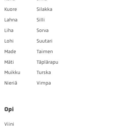
Kuore
Silakka
Lahna
Silli
Liha
Sorva
Lohi
Suutari
Made
Taimen
Mäti
Täplärapu
Muikku
Turska
Nieriä
Vimpa
Opi
Viini