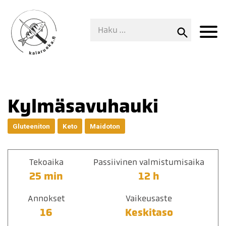
Kylmäsavuhauki
Gluteeniton
Keto
Maidoton
Tekoaika
Passiivinen valmistumisaika
25 min
12 h
Annokset
Vaikeusaste
16
Keskitaso