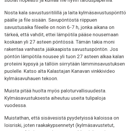
suolat nopeasti ja kuivaa file hyvin talouspaperilla.
Nosta kala savustusritilillä ja laita kylmäsavustuspönttö
päälle ja file sisään. Savupöntöstä riippuen
savustusaika fileelle on noin 6-7 h, jonka aikana on
tärkeä, että vahdit, ettei lämpötila pääse nousemaan
koskaan yli 27 asteen pöntössä. Tämän takia moni
rakentaa vanhasta jääkaapista savustuspöntön. Jos
pöntön lämpötila nousee yli tuon 27 asteen alkaa kalan
proteiini kypsyä ja tällöin siirrytään lämminsavustuksen
puolelle. Katso alta Kalastajan Kanavan vinkkivideo
kylmäsavuhauen tekoon.
Muista pitää huolta myös paloturvallisuudesta.
Kylmäsavustuksesta aiheutuu useita tulipaloja
vuodessa.
Muistathan, että sisävesistä pyydetyissä kaloissa on
loisriski, joten raakakypsennetyt (kylmäsavustetut,