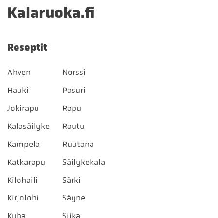
Kalaruoka.fi
Reseptit
Ahven
Norssi
Hauki
Pasuri
Jokirapu
Rapu
Kalasäilyke
Rautu
Kampela
Ruutana
Katkarapu
Säilykekala
Kilohaili
Särki
Kirjolohi
Säyne
Kuha
Siika