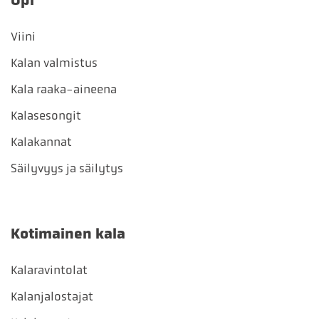
Opi
Viini
Kalan valmistus
Kala raaka-aineena
Kalasesongit
Kalakannat
Säilyvyys ja säilytys
Kotimainen kala
Kalaravintolat
Kalanjalostajat