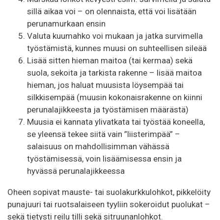
sillä aikaa voi – on olennaista, että voi lisätään
perunamurkaan ensin
Valuta kuumahko voi mukaan ja jatka survimella
työstämistä, kunnes muusi on suhteellisen sileää
Lisää sitten hieman maitoa (tai kermaa) sekä
suola, sekoita ja tarkista rakenne – lisää maitoa
hieman, jos haluat muusista löysempää tai
silkkisempää (muusin kokonaisrakenne on kiinni
perunalajikkeesta ja työstämisen määrästä)
Muusia ei kannata ylivatkata tai työstää koneella,
se yleensä tekee siitä vain ”liisterimpää” –
salaisuus on mahdollisimman vähässä
työstämisessä, voin lisäämisessa ensin ja
hyvässä perunalajikkeessa
Oheen sopivat mauste- tai suolakurkkulohkot, pikkelöity
punajuuri tai ruotsalaiseen tyyliin sokeroidut puolukat –
sekä tietysti reilu tilli sekä sitruunanlohkot.