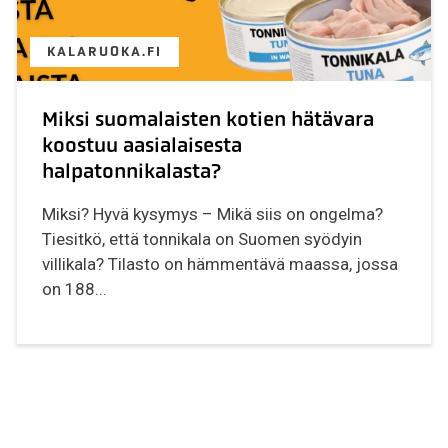
KALARUOKA.FI
Miksi suomalaisten kotien hätävara
koostuu aasialaisesta
halpatonnikalasta?
Miksi? Hyvä kysymys – Mikä siis on ongelma?
Tiesitkö, että tonnikala on Suomen syödyin
villikala? Tilasto on hämmentävä maassa, jossa
on 188...