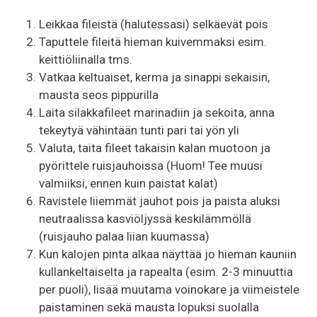
Leikkaa fileistä (halutessasi) selkäevät pois
Taputtele fileitä hieman kuivemmaksi esim.
keittiöliinalla tms.
Vatkaa keltuaiset, kerma ja sinappi sekaisin,
mausta seos pippurilla
Laita silakkafileet marinadiin ja sekoita, anna
tekeytyä vähintään tunti pari tai yön yli
Valuta, taita fileet takaisin kalan muotoon ja
pyörittele ruisjauhoissa (Huom! Tee muusi
valmiiksi, ennen kuin paistat kalat)
Ravistele liiemmät jauhot pois ja paista aluksi
neutraalissa kasviöljyssä keskilämmöllä
(ruisjauho palaa liian kuumassa)
Kun kalojen pinta alkaa näyttää jo hieman kauniin
kullankeltaiselta ja rapealta (esim. 2-3 minuuttia
per puoli), lisää muutama voinokare ja viimeistele
paistaminen sekä mausta lopuksi suolalla