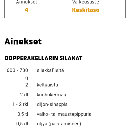
Annokset
Vaikeusaste
4
Keskitaso
Ainekset
OOPPERAKELLARIN SILAKAT
600 - 700
silakkafileitä
g
2
keltuaista
2 dl
kuohukermaa
1 - 2 rkl
dijon-sinappia
0,5 tl
valko- tai maustepippuria
0,5 dl
öljyä (paistamiseen)