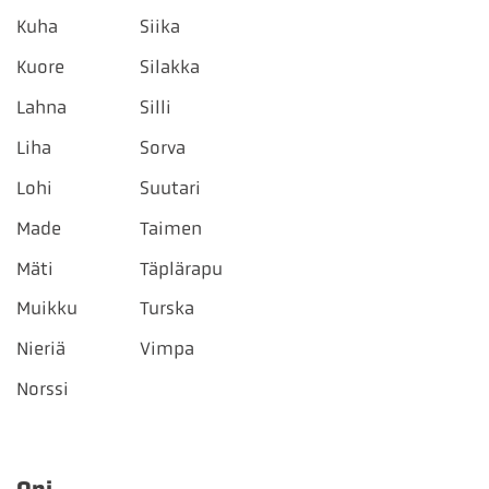
Kuha
Siika
Kuore
Silakka
Lahna
Silli
Liha
Sorva
Lohi
Suutari
Made
Taimen
Mäti
Täplärapu
Muikku
Turska
Nieriä
Vimpa
Norssi