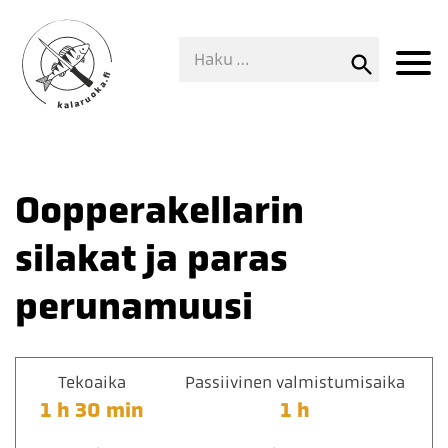
Oopperakellarin
silakat ja paras
perunamuusi
Tekoaika
Passiivinen valmistumisaika
1 h 30 min
1 h