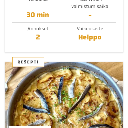
valmistumisaika
30 min
-
Annokset
Vaikeusaste
2
Helppo
RESEPTI