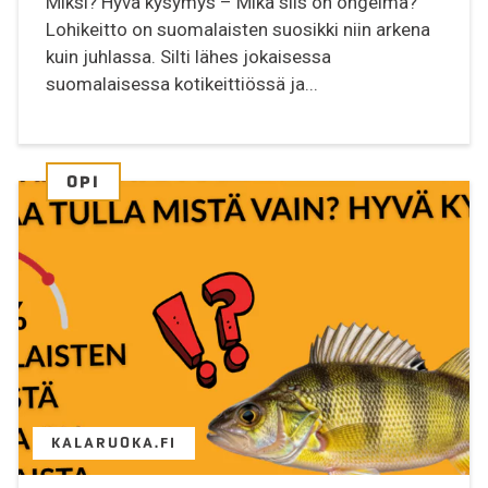
Miksi? Hyvä kysymys – Mikä siis on ongelma?
Lohikeitto on suomalaisten suosikki niin arkena
kuin juhlassa. Silti lähes jokaisessa
suomalaisessa kotikeittiössä ja...
OPI
KALARUOKA.FI