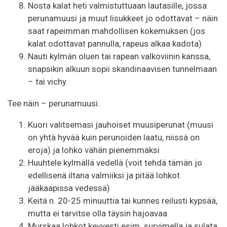
Nosta kalat heti valmistuttuaan lautasille, jossa
perunamuusi ja muut lisukkeet jo odottavat – näin
saat rapeimman mahdollisen kokemuksen (jos
kalat odottavat pannulla, rapeus alkaa kadota)
Nauti kylmän oluen tai rapean valkoviinin kanssa,
snapsikin alkuun sopii skandinaavisen tunnelmaan
– tai vichy
Tee näin – perunamuusi:
Kuori valitsemasi jauhoiset muusiperunat (muusi
on yhtä hyvää kuin perunoiden laatu, niissä on
eroja) ja lohko vähän pienemmäksi
Huuhtele kylmällä vedellä (voit tehdä tämän jo
edellisenä iltana valmiiksi ja pitää lohkot
jääkaapissa vedessä)
Keitä n. 20-25 minuuttia tai kunnes reilusti kypsää,
mutta ei tarvitse olla täysin hajoavaa
Murskaa lohkot kevyesti esim. survimella ja sulata