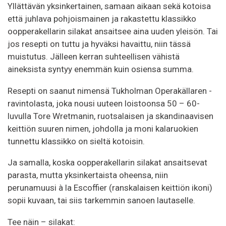
Yllättävän yksinkertainen, samaan aikaan sekä kotoisa
että juhlava pohjoismainen ja rakastettu klassikko
oopperakellarin silakat ansaitsee aina uuden yleisön. Tai
jos resepti on tuttu ja hyväksi havaittu, niin tässä
muistutus. Jälleen kerran suhteellisen vähistä
aineksista syntyy enemmän kuin osiensa summa.
Resepti on saanut nimensä Tukholman Operakällaren -
ravintolasta, joka nousi uuteen loistoonsa 50 – 60-
luvulla Tore Wretmanin, ruotsalaisen ja skandinaavisen
keittiön suuren nimen, johdolla ja moni kalaruokien
tunnettu klassikko on sieltä kotoisin.
Ja samalla, koska oopperakellarin silakat ansaitsevat
parasta, mutta yksinkertaista oheensa, niin
perunamuusi à la Escoffier (ranskalaisen keittiön ikoni)
sopii kuvaan, tai siis tarkemmin sanoen lautaselle.
Tee näin – silakat: