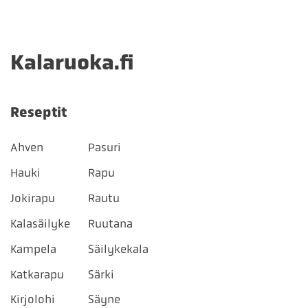
Kalaruoka.fi
Reseptit
Ahven
Pasuri
Hauki
Rapu
Jokirapu
Rautu
Kalasäilyke
Ruutana
Kampela
Säilykekala
Katkarapu
Särki
Kirjolohi
Säyne