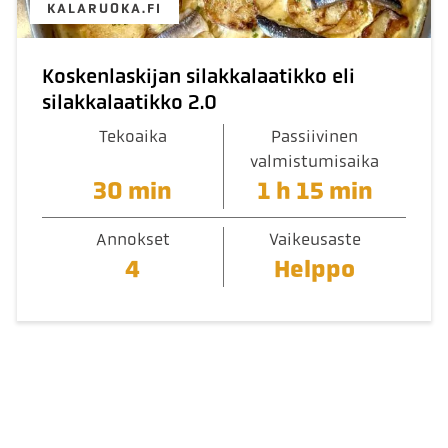
KALARUOKA.FI
Koskenlaskijan silakkalaatikko eli
silakkalaatikko 2.0
Tekoaika
Passiivinen
valmistumisaika
30 min
1 h 15 min
Annokset
Vaikeusaste
4
Helppo