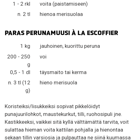
1 - 2 rkl
voita (paistamiseen)
n. 2 tl
hienoa merisuolaa
PARAS PERUNAMUUSI À LA ESCOFFIER
1 kg
jauhoinen, kuorittu peruna
200 - 250
voi
g
0,5 - 1 dl
täysmaito tai kerma
n. 3 tl (12
hieno merisuola
g)
Koristeiksi/lisukkeiksi sopivat pikkelöidyt
punajuurilohkot, maustekurkut, tilli, ruohosipuli jne.
Kastikkeeksi, vaikkei sitä kyllä välttämättä tarvita, voit
sulattaa hieman voita kattilan pohjalla ja hienontaa
sekaan tillin varsiosia ja pulpauttaa ne siinä kuumassa