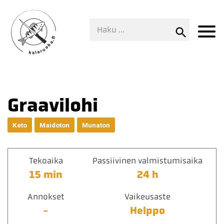
Graavilohi
Keto
Maidoton
Munaton
Tekoaika
Passiivinen valmistumisaika
15 min
24 h
Annokset
Vaikeusaste
-
Helppo