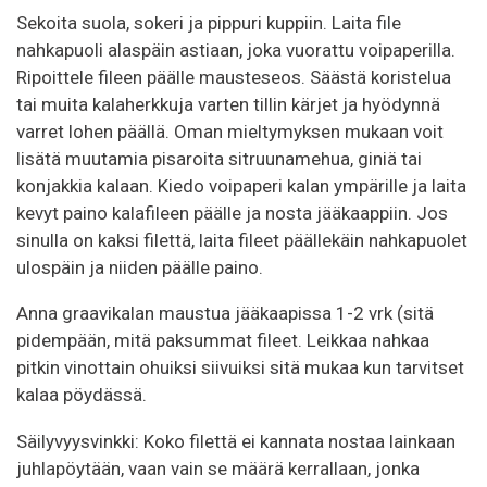
Sekoita suola, sokeri ja pippuri kuppiin. Laita file
nahkapuoli alaspäin astiaan, joka vuorattu voipaperilla.
Ripoittele fileen päälle mausteseos. Säästä koristelua
tai muita kalaherkkuja varten tillin kärjet ja hyödynnä
varret lohen päällä. Oman mieltymyksen mukaan voit
lisätä muutamia pisaroita sitruunamehua, giniä tai
konjakkia kalaan. Kiedo voipaperi kalan ympärille ja laita
kevyt paino kalafileen päälle ja nosta jääkaappiin. Jos
sinulla on kaksi filettä, laita fileet päällekäin nahkapuolet
ulospäin ja niiden päälle paino.
Anna graavikalan maustua jääkaapissa 1-2 vrk (sitä
pidempään, mitä paksummat fileet. Leikkaa nahkaa
pitkin vinottain ohuiksi siivuiksi sitä mukaa kun tarvitset
kalaa pöydässä.
Säilyvyysvinkki: Koko filettä ei kannata nostaa lainkaan
juhlapöytään, vaan vain se määrä kerrallaan, jonka