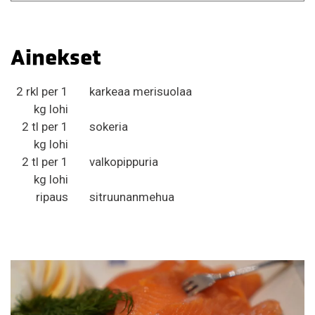
Ainekset
2 rkl per 1
karkeaa merisuolaa
kg lohi
2 tl per 1
sokeria
kg lohi
2 tl per 1
valkopippuria
kg lohi
ripaus
sitruunanmehua