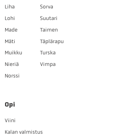
Liha
Sorva
Lohi
Suutari
Made
Taimen
Mäti
Täplärapu
Muikku
Turska
Nieriä
Vimpa
Norssi
Opi
Viini
Kalan valmistus