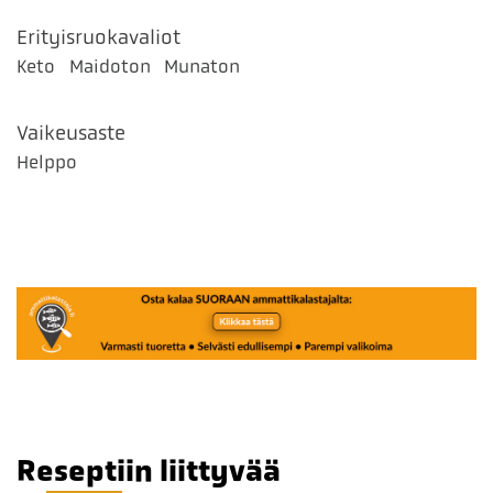
Erityisruokavaliot
Keto
Maidoton
Munaton
Vaikeusaste
Helppo
Reseptiin liittyvää