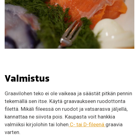
Valmistus
Graavilohen teko ei ole vaikeaa ja säästät pitkän pennin
tekemällä sen itse. Käytä graavaukseen ruodottonta
filettä. Mikäli fileessä on ruodot ja vatsarasva jäljellä,
kannattaa ne siivota pois. Kaupasta voit hankkia
valmiiksi kirjolohin tai lohen
C- tai D-fileenä
graavia
varten.