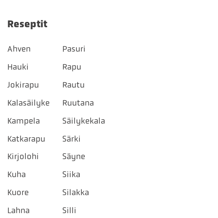
Reseptit
Ahven
Pasuri
Hauki
Rapu
Jokirapu
Rautu
Kalasäilyke
Ruutana
Kampela
Säilykekala
Katkarapu
Särki
Kirjolohi
Säyne
Kuha
Siika
Kuore
Silakka
Lahna
Silli