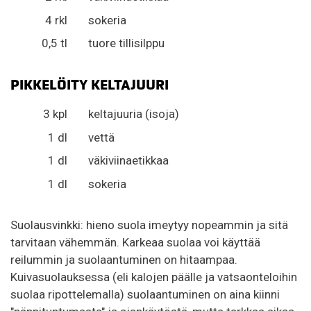
4 rkl
sokeria
0,5 tl
tuore tillisilppu
PIKKELÖITY KELTAJUURI
3 kpl
keltajuuria (isoja)
1 dl
vettä
1 dl
väkiviinaetikkaa
1 dl
sokeria
Suolausvinkki: hieno suola imeytyy nopeammin ja sitä
tarvitaan vähemmän. Karkeaa suolaa voi käyttää
reilummin ja suolaantuminen on hitaampaa.
Kuivasuolauksessa (eli kalojen päälle ja vatsaonteloihin
suolaa ripottelemalla) suolaantuminen on aina kiinni