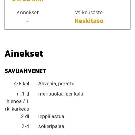
Annokset
Vaikeusaste
-
Keskitaso
Ainekset
SAVUAHVENET
4-8 kpl
Ahvenia, perattu
n. 1 tl
merisuolaa, per kala
hienoa / 1
rkl karkeaa
2 dl
leppälastua
2-4
sokeripalaa