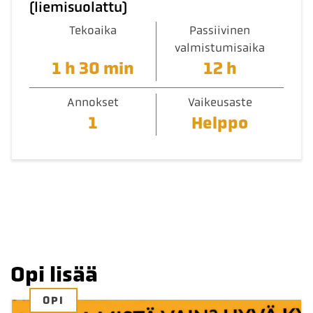
(liemisuolattu)
Tekoaika
Passiivinen
valmistumisaika
1 h 30 min
12 h
Annokset
Vaikeusaste
1
Helppo
Opi lisää
OPI