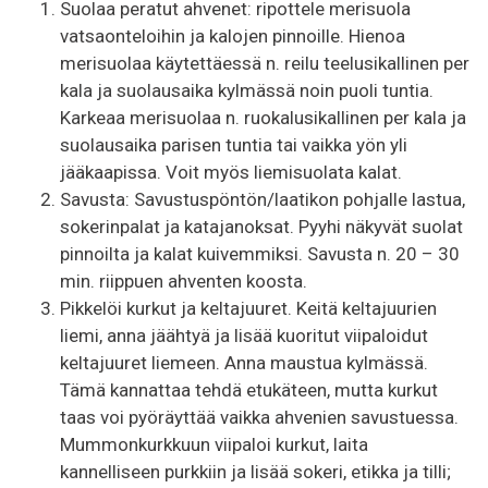
Suolaa peratut ahvenet: ripottele merisuola
vatsaonteloihin ja kalojen pinnoille. Hienoa
merisuolaa käytettäessä n. reilu teelusikallinen per
kala ja suolausaika kylmässä noin puoli tuntia.
Karkeaa merisuolaa n. ruokalusikallinen per kala ja
suolausaika parisen tuntia tai vaikka yön yli
jääkaapissa. Voit myös liemisuolata kalat.
Savusta: Savustuspöntön/laatikon pohjalle lastua,
sokerinpalat ja katajanoksat. Pyyhi näkyvät suolat
pinnoilta ja kalat kuivemmiksi. Savusta n. 20 – 30
min. riippuen ahventen koosta.
Pikkelöi kurkut ja keltajuuret. Keitä keltajuurien
liemi, anna jäähtyä ja lisää kuoritut viipaloidut
keltajuuret liemeen. Anna maustua kylmässä.
Tämä kannattaa tehdä etukäteen, mutta kurkut
taas voi pyöräyttää vaikka ahvenien savustuessa.
Mummonkurkkuun viipaloi kurkut, laita
kannelliseen purkkiin ja lisää sokeri, etikka ja tilli;