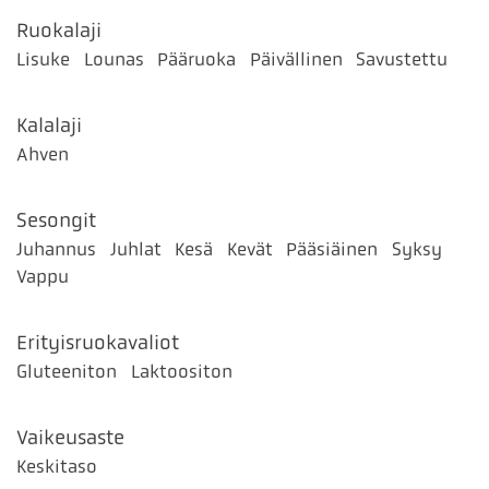
Ruokalaji
Lisuke
Lounas
Pääruoka
Päivällinen
Savustettu
Kalalaji
Ahven
Sesongit
Juhannus
Juhlat
Kesä
Kevät
Pääsiäinen
Syksy
Vappu
Erityisruokavaliot
Gluteeniton
Laktoositon
Vaikeusaste
Keskitaso