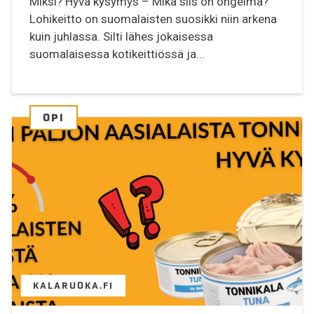
Miksi? Hyvä kysymys – Mikä siis on ongelma?
Lohikeitto on suomalaisten suosikki niin arkena
kuin juhlassa. Silti lähes jokaisessa
suomalaisessa kotikeittiössä ja...
OPI
KALARUOKA.FI