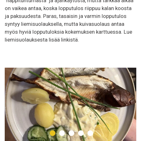
"näppituntumasta" ja ajankäytöstä, mutta tarkkaa aikaa
on vaikea antaa, koska lopputulos riippuu kalan koosta
ja paksuudesta. Paras, tasaisin ja varmin lopputulos
syntyy liemisuolauksella, mutta kuivasuolaus antaa
myös hyviä lopputuloksia kokemuksen karttuessa. Lue
liemisuolauksesta lisää linkistä.