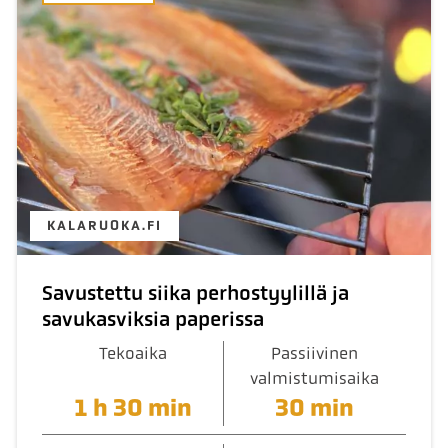
KALARUOKA.FI
Savustettu siika perhostyylillä ja
savukasviksia paperissa
Tekoaika
Passiivinen
valmistumisaika
1 h 30 min
30 min