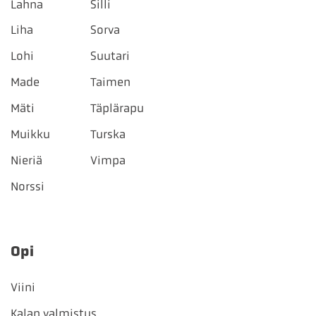
Lahna
Silli
Liha
Sorva
Lohi
Suutari
Made
Taimen
Mäti
Täplärapu
Muikku
Turska
Nieriä
Vimpa
Norssi
Opi
Viini
Kalan valmistus