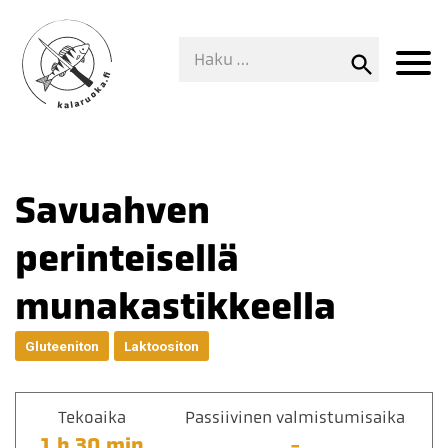
Savuahven
perinteisellä
munakastikkeella
Gluteeniton
Laktoositon
Tekoaika
Passiivinen valmistumisaika
1 h 30 min
-