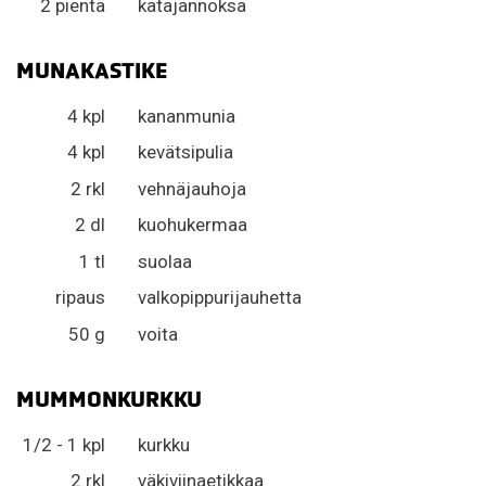
2 pientä
katajannoksa
MUNAKASTIKE
4 kpl
kananmunia
4 kpl
kevätsipulia
2 rkl
vehnäjauhoja
2 dl
kuohukermaa
1 tl
suolaa
ripaus
valkopippurijauhetta
50 g
voita
MUMMONKURKKU
1/2 - 1 kpl
kurkku
2 rkl
väkiviinaetikkaa