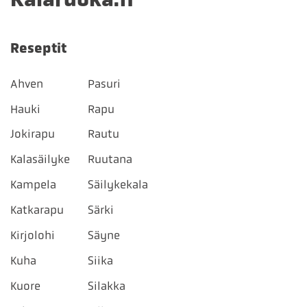
Reseptit
Ahven
Pasuri
Hauki
Rapu
Jokirapu
Rautu
Kalasäilyke
Ruutana
Kampela
Säilykekala
Katkarapu
Särki
Kirjolohi
Säyne
Kuha
Siika
Kuore
Silakka