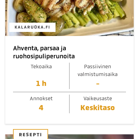
KALARUOKA.FI
Ahventa, parsaa ja
ruohosipuliperunoita
Tekoaika
Passiivinen
valmistumisaika
1 h
-
Annokset
Vaikeusaste
4
Keskitaso
RESEPTI