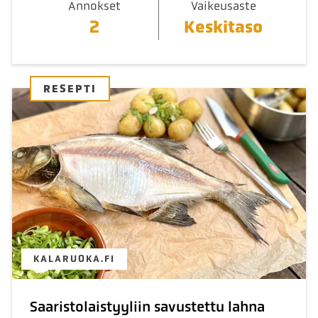
Annokset
Vaikeusaste
2
Keskitaso
RESEPTI
KALARUOKA.FI
Saaristolaistyyliin savustettu lahna