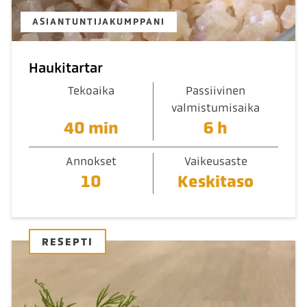
ASIANTUNTIJAKUMPPANI
Haukitartar
Tekoaika
Passiivinen
valmistumisaika
40 min
6 h
Annokset
Vaikeusaste
10
Keskitaso
RESEPTI