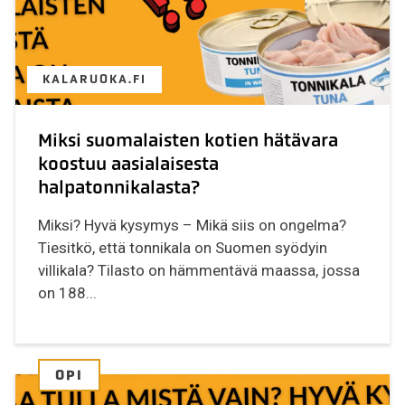
KALARUOKA.FI
Miksi suomalaisten kotien hätävara
koostuu aasialaisesta
halpatonnikalasta?
Miksi? Hyvä kysymys – Mikä siis on ongelma?
Tiesitkö, että tonnikala on Suomen syödyin
villikala? Tilasto on hämmentävä maassa, jossa
on 188...
OPI