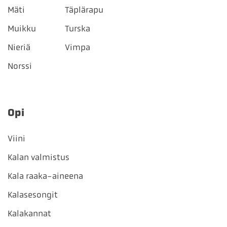
Mäti
Täplärapu
Muikku
Turska
Nieriä
Vimpa
Norssi
Opi
Viini
Kalan valmistus
Kala raaka-aineena
Kalasesongit
Kalakannat