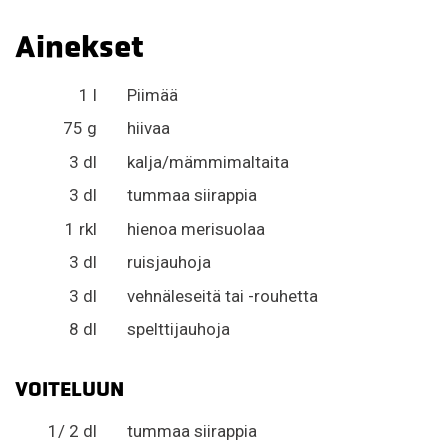
Ainekset
1 l
Piimää
75 g
hiivaa
3 dl
kalja/mämmimaltaita
3 dl
tummaa siirappia
1 rkl
hienoa merisuolaa
3 dl
ruisjauhoja
3 dl
vehnäleseitä tai -rouhetta
8 dl
spelttijauhoja
VOITELUUN
1/ 2 dl
tummaa siirappia