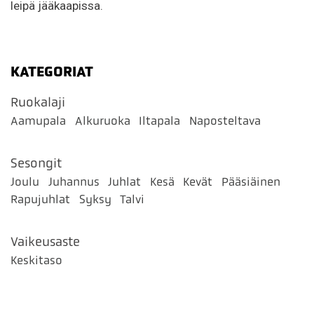
leipä jääkaapissa.
KATEGORIAT
Ruokalaji
Aamupala
Alkuruoka
Iltapala
Naposteltava
Sesongit
Joulu
Juhannus
Juhlat
Kesä
Kevät
Pääsiäinen
Rapujuhlat
Syksy
Talvi
Vaikeusaste
Keskitaso