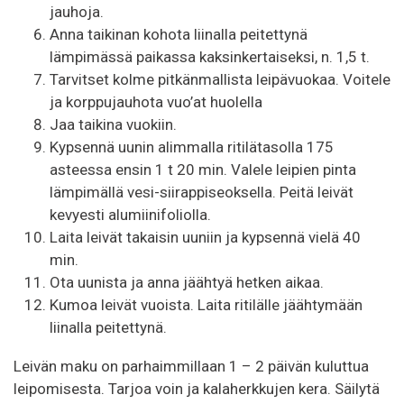
jauhoja.
Anna taikinan kohota liinalla peitettynä
lämpimässä paikassa kaksinkertaiseksi, n. 1,5 t.
Tarvitset kolme pitkänmallista leipävuokaa. Voitele
ja korppujauhota vuo’at huolella
Jaa taikina vuokiin.
Kypsennä uunin alimmalla ritilätasolla 175
asteessa ensin 1 t 20 min. Valele leipien pinta
lämpimällä vesi-siirappiseoksella. Peitä leivät
kevyesti alumiinifoliolla.
Laita leivät takaisin uuniin ja kypsennä vielä 40
min.
Ota uunista ja anna jäähtyä hetken aikaa.
Kumoa leivät vuoista. Laita ritilälle jäähtymään
liinalla peitettynä.
Leivän maku on parhaimmillaan 1 – 2 päivän kuluttua
leipomisesta. Tarjoa voin ja kalaherkkujen kera. Säilytä