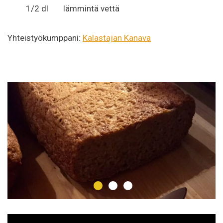
1/2 dl
lämmintä vettä
Yhteistyökumppani:
Kalastajan Kanava