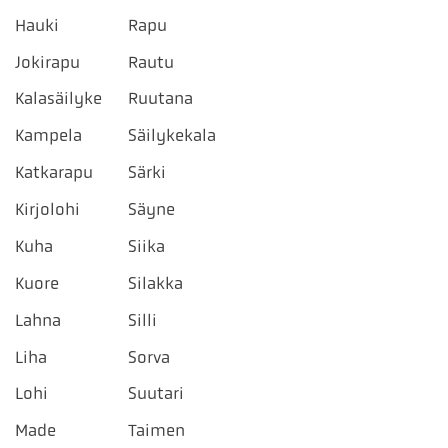
Hauki
Rapu
Jokirapu
Rautu
Kalasäilyke
Ruutana
Kampela
Säilykekala
Katkarapu
Särki
Kirjolohi
Säyne
Kuha
Siika
Kuore
Silakka
Lahna
Silli
Liha
Sorva
Lohi
Suutari
Made
Taimen