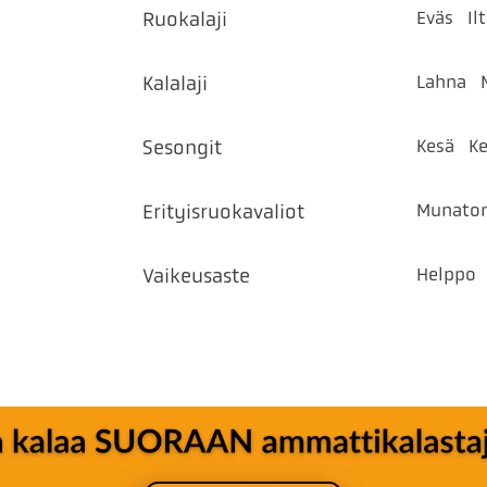
Eväs
Il
Ruokalaji
Lahna
Kalalaji
Kesä
Ke
Sesongit
Munato
Erityisruokavaliot
Helppo
Vaikeusaste