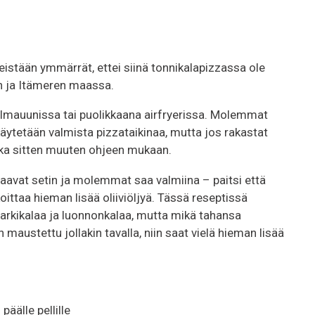
meistään ymmärrät, ettei siinä tonnikalapizzassa ole
en ja Itämeren maassa.
oilmauunissa tai puolikkaana airfryerissa. Molemmat
äytetään valmista pizzataikinaa, mutta jos rakastat
atka sitten muuten ohjeen mukaan.
aavat setin ja molemmat saa valmiina – paitsi että
oittaa hieman lisää oliiviöljyä. Tässä reseptissä
arkikalaa ja luonnonkalaa, mutta mikä tahansa
maustettu jollakin tavalla, niin saat vielä hieman lisää
päälle pellille