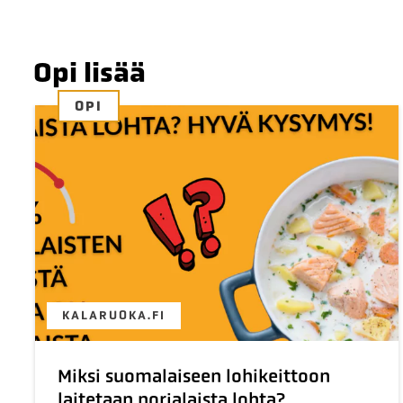
Opi lisää
OPI
KALARUOKA.FI
Miksi suomalaiseen lohikeittoon
laitetaan norjalaista lohta?