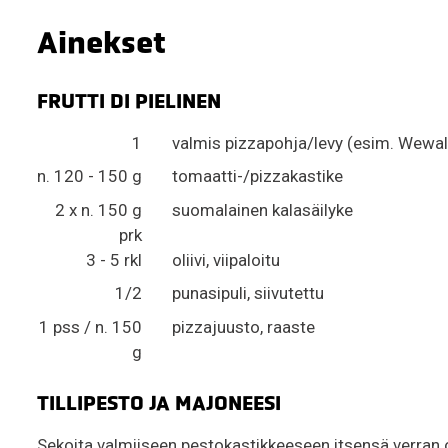
Ainekset
FRUTTI DI PIELINEN
1
valmis pizzapohja/levy (esim. Wewal
n. 120 - 150 g
tomaatti-/pizzakastike
2 x n. 150 g
suomalainen kalasäilyke
prk
3 - 5 rkl
oliivi, viipaloitu
1/2
punasipuli, siivutettu
1 pss / n. 150
pizzajuusto, raaste
g
TILLIPESTO JA MAJONEESI
Sekoita valmiiseen pestokastikkeeseen itsensä verran ol