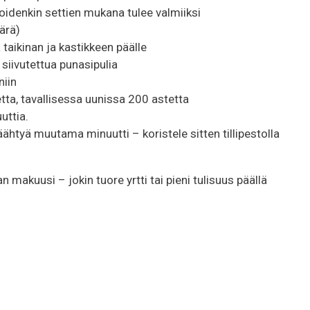
joidenkin settien mukana tulee valmiiksi
ärä)
 taikinan ja kastikkeen päälle
a siivutettua punasipulia
niin
etta, tavallisessa uunissa 200 astetta
uttia.
äähtyä muutama minuutti – koristele sitten tillipestolla
 makuusi – jokin tuore yrtti tai pieni tulisuus päällä