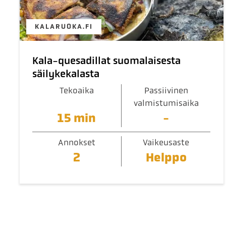
KALARUOKA.FI
Kala-quesadillat suomalaisesta
säilykekalasta
Tekoaika
Passiivinen
valmistumisaika
15 min
-
Annokset
Vaikeusaste
2
Helppo