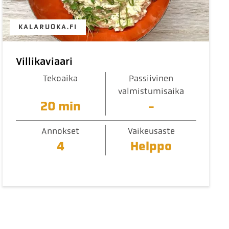
KALARUOKA.FI
Villikaviaari
Tekoaika
Passiivinen
valmistumisaika
20 min
-
Annokset
Vaikeusaste
4
Helppo