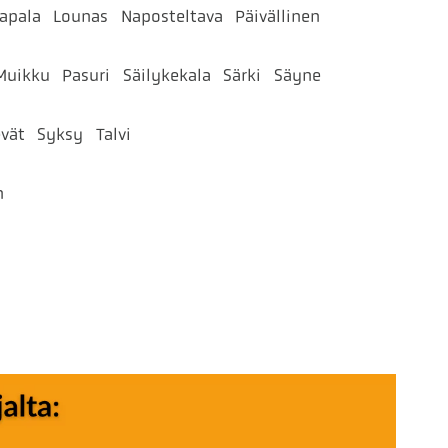
tapala
Lounas
Naposteltava
Päivällinen
Muikku
Pasuri
Säilykekala
Särki
Säyne
vät
Syksy
Talvi
n