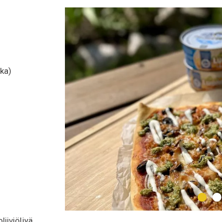
ka)
iiviöljyä