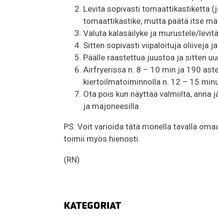
Levitä sopivasti tomaattikastiketta (
tomaattikastike, mutta päätä itse mä
Valuta kalasäilyke ja murustele/levitä
Sitten sopivasti viipaloituja oliiveja j
Päälle raastettua juustoa ja sitten uu
Airfryerissa n. 8 – 10 min ja 190 ast
kiertoilmatoiminnolla n. 12 – 15 minu
Ota pois kun näyttää valmiilta, anna j
ja majoneesilla.
PS. Voit varioida tätä monella tavalla omaan
toimii myös hienosti.
(RN)
KATEGORIAT