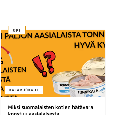
OPI
KALARUOKA.FI
Miksi suomalaisten kotien hätävara
koostuu aasialaisesta