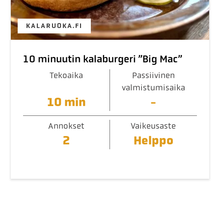
KALARUOKA.FI
10 minuutin kalaburgeri ”Big Mac”
Tekoaika
Passiivinen
valmistumisaika
10 min
-
Annokset
Vaikeusaste
2
Helppo