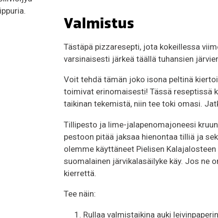
ppuria.
Valmistus
Tästäpä pizzaresepti, jota kokeillessa vii
varsinaisesti järkeä täällä tuhansien järvi
Voit tehdä tämän joko isona peltinä kiert
toimivat erinomaisesti! Tässä reseptissä k
taikinan tekemistä, niin tee toki omasi. J
Tillipesto ja lime-jalapenomajoneesi kruun
pestoon pitää jaksaa hienontaa tilliä ja sek
olemme käyttäneet Pielisen Kalajalosteen 
suomalainen järvikalasäilyke käy. Jos ne on 
kierrettä.
Tee näin:
Rullaa valmistaikina auki leivinpaperin 