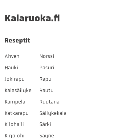
Kalaruoka.fi
Reseptit
Ahven
Norssi
Hauki
Pasuri
Jokirapu
Rapu
Kalasäilyke
Rautu
Kampela
Ruutana
Katkarapu
Säilykekala
Kilohaili
Särki
Kirjolohi
Säyne