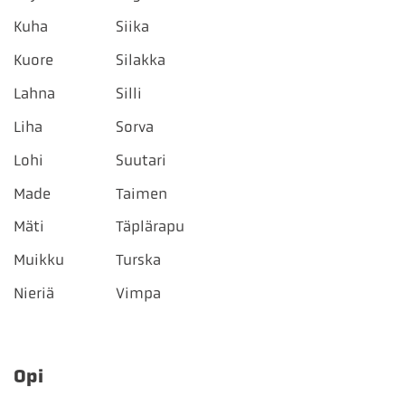
Kuha
Siika
Kuore
Silakka
Lahna
Silli
Liha
Sorva
Lohi
Suutari
Made
Taimen
Mäti
Täplärapu
Muikku
Turska
Nieriä
Vimpa
Opi