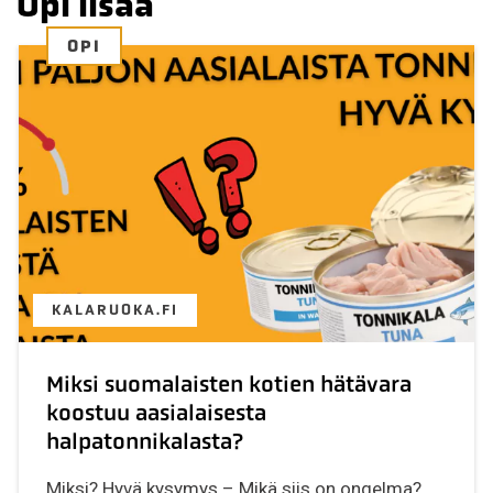
Opi lisää
OPI
KALARUOKA.FI
Miksi suomalaisten kotien hätävara
koostuu aasialaisesta
halpatonnikalasta?
Miksi? Hyvä kysymys – Mikä siis on ongelma?