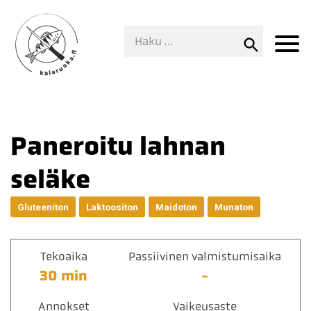
Paneroitu lahnan
seläke
Gluteeniton
Laktoositon
Maidoton
Munaton
Tekoaika
Passiivinen valmistumisaika
30 min
-
Annokset
Vaikeusaste