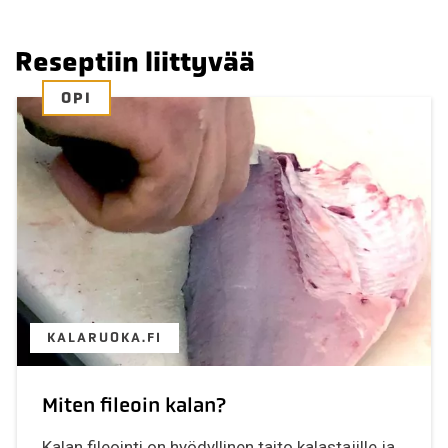
Reseptiin liittyvää
OPI
KALARUOKA.FI
Miten fileoin kalan?
Kalan fileointi on hyödyllinen taito kalastajille ja