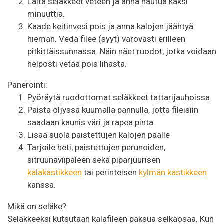
Laita seläkkeet veteen ja anna hautua kaksi
minuuttia.
Kaade keitinvesi pois ja anna kalojen jäähtyä
hieman. Vedä filee (syyt) varovasti erilleen
pitkittäissunnassa. Näin näet ruodot, jotka voidaan
helposti vetää pois lihasta.
Panerointi:
Pyöräytä ruodottomat seläkkeet tattarijauhoissa
Paista öljyssä kuumalla pannulla, jotta fileisiin
saadaan kaunis väri ja rapea pinta.
Lisää suola paistettujen kalojen päälle
Tarjoile heti, paistettujen perunoiden,
sitruunaviipaleen sekä piparjuurisen
kalakastikkeen
tai perinteisen
kylmän kastikkeen
kanssa.
Mikä on seläke?
Seläkkeeksi kutsutaan kalafileen paksua selkäosaa. Kun