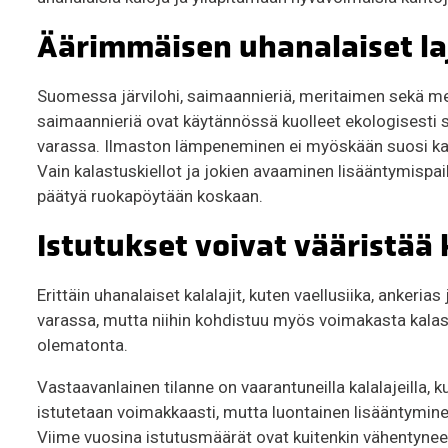
Äärimmäisen uhanalaiset la
Suomessa järvilohi, saimaannieriä, meritaimen sekä mer
saimaannieriä ovat käytännössä kuolleet ekologisesti 
varassa. Ilmaston lämpeneminen ei myöskään suosi kan
Vain kalastuskiellot ja jokien avaaminen lisääntymispaiko
päätyä ruokapöytään koskaan.
Istutukset voivat vääristää
Erittäin uhanalaiset kalalajit, kuten vaellusiika, ankeri
varassa, mutta niihin kohdistuu myös voimakasta kalas
olematonta.
Vastaavanlainen tilanne on vaarantuneilla kalalajeilla, k
istutetaan voimakkaasti, mutta luontainen lisääntyminen
Viime vuosina istutusmäärät ovat kuitenkin vähentyneet