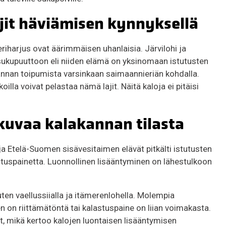
jit häviämisen kynnyksellä
iharjus ovat äärimmäisen uhanlaisia. Järvilohi ja
sukupuuttoon eli niiden elämä on yksinomaan istutusten
nan toipumista varsinkaan saimaannieriän kohdalla.
illa voivat pelastaa nämä lajit. Näitä kaloja ei pitäisi
 kuvaa kalakannan tilasta
as ja Etelä-Suomen sisävesitaimen elävät pitkälti istutusten
tuspainetta. Luonnollinen lisääntyminen on lähestulkoon
uten vaellussiialla ja itämerenlohella. Molempia
 on riittämätöntä tai kalastuspaine on liian voimakasta.
, mikä kertoo kalojen luontaisen lisääntymisen