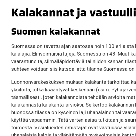
Kalakannat ja vastuull
Suomen kalakannat
Suomessa on tavattu ajan saatossa noin 100 erilaista k
kalalajia. Elinvoimaisia lajeja Suomessa on 43. Muut kal
vaarantuneita, silmälläpidettäviä tai niiden kannan tilas
suhteen voidaan siis katsoa, että tilanne Suomessa on 
Luonnonvarakeskuksen mukaan kalakanta tarkoittaa kalapo
yksilöitä, jotka lisääntyvät keskenään (esim. Pyhäjärv
täsmällisesti, joten kalakannoista tehdään arvioita ma
kalakannasta kalakanta-arvioksi. Se kertoo kalakannan 
huonossa tilassa on kyseinen laji uhanalainen tai vaaran
käyttää vapaammin. Tätä varten asiaa tutkitaan ja seu
toimesta. Vesialueiden omistajat ovat vastuussa ylläp
uhanalaisia kaloja ja ylläpitämään hyvävoimaisia kantoja 