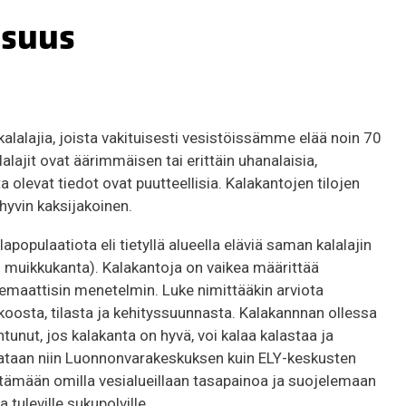
isuus
alalajia, joista vakituisesti vesistöissämme elää noin 70
alajit ovat äärimmäisen tai erittäin uhanalaisia,
ta olevat tiedot ovat puutteellisia. Kalakantojen tilojen
hyvin kaksijakoinen.
pulaatiota eli tietyllä alueella eläviä saman kalalajin
en muikkukanta). Kalakantoja on vaikea määrittää
temaattisin menetelmin. Luke nimittääkin arviota
koosta, tilasta ja kehityssuunnasta. Kalakannnan ollessa
tunut, jos kalakanta on hyvä, voi kalaa kalastaa ja
rataan niin Luonnonvarakeskuksen kuin ELY-keskusten
itämään omilla vesialueillaan tasapainoa ja suojelemaan
tuleville sukupolville.