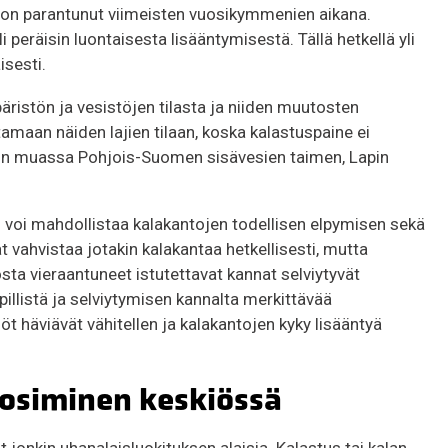
 on parantunut viimeisten vuosikymmenien aikana.
peräisin luontaisesta lisääntymisestä. Tällä hetkellä yli
isesti.
äristön ja vesistöjen tilasta ja niiden muutosten
tamaan näiden lajien tilaan, koska kalastuspaine ei
 muun muassa Pohjois-Suomen sisävesien taimen, Lapin
 voi mahdollistaa kalakantojen todellisen elpymisen sekä
 vahvistaa jotakin kalakantaa hetkellisesti, mutta
osta vieraantuneet istutettavat kannat selviytyvät
ypillistä ja selviytymisen kannalta merkittävää
löt häviävät vähitellen ja kalakantojen kyky lisääntyä
uosiminen keskiössä