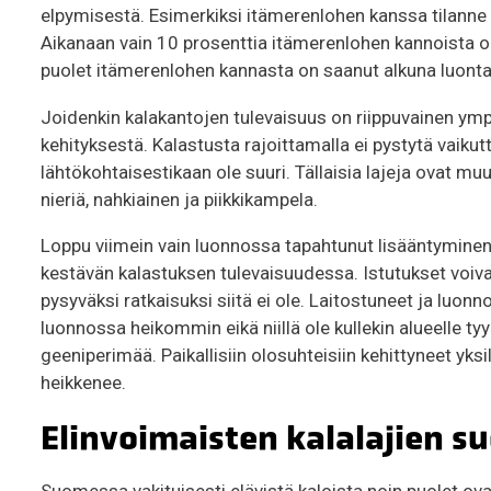
elpymisestä. Esimerkiksi itämerenlohen kanssa tilanne
Aikanaan vain 10 prosenttia itämerenlohen kannoista oli 
puolet itämerenlohen kannasta on saanut alkuna luonta
Joidenkin kalakantojen tulevaisuus on riippuvainen ymp
kehityksestä. Kalastusta rajoittamalla ei pystytä vaikut
lähtökohtaisestikaan ole suuri. Tällaisia lajeja ovat
nieriä, nahkiainen ja piikkikampela.
Loppu viimein vain luonnossa tapahtunut lisääntyminen
kestävän kalastuksen tulevaisuudessa. Istutukset voivat
pysyväksi ratkaisuksi siitä ei ole. Laitostuneet ja luonn
luonnossa heikommin eikä niillä ole kullekin alueelle ty
geeniperimää. Paikallisiin olosuhteisiin kehittyneet yksi
heikkenee.
Elinvoimaisten kalalajien s