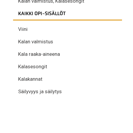
Kalan valmistus
,
Kalasesongit
KAIKKI OPI-SISÄLLÖT
Viini
Kalan valmistus
Kala raaka-aineena
Kalasesongit
Kalakannat
Säilyvyys ja säilytys