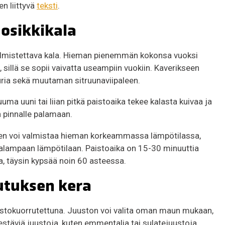
en liittyvä
teksti
.
osikkikala
 valmistettava kala. Hieman pienemmän kokonsa vuoksi
, sillä se sopii vaivatta useampiin vuokiin. Kaverikseen
ppuria sekä muutaman sitruunaviipaleen.
uma uuni tai liian pitkä paistoaika tekee kalasta kuivaa ja
n pinnalle palamaan.
leen voi valmistaa hieman korkeammassa lämpötilassa,
talampaan lämpötilaan. Paistoaika on 15-30 minuuttia
a, täysin kypsää noin 60 asteessa.
utuksen kera
juustokuorrutettuna. Juuston voi valita oman maun mukaan,
stäviä juustoja, kuten emmentalia tai sulatejuustoja.