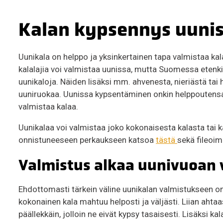
Kalan kypsennys uunis
Uunikala on helppo ja yksinkertainen tapa valmistaa ka
kalalajia voi valmistaa uunissa, mutta Suomessa etenkin lo
uunikaloja. Näiden lisäksi mm. ahvenesta, nieriästä tai 
uuniruokaa. Uunissa kypsentäminen onkin helppoutensa 
valmistaa kalaa.
Uunikalaa voi valmistaa joko kokonaisesta kalasta tai k
onnistuneeseen perkaukseen katsoa
tästä
sekä fileoi
Valmistus alkaa uunivuoan 
Ehdottomasti tärkein väline uunikalan valmistukseen on 
kokonainen kala mahtuu helposti ja väljästi. Liian ahta
päällekkäin, jolloin ne eivät kypsy tasaisesti. Lisäksi k