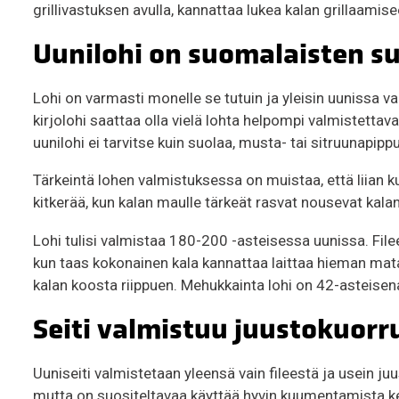
grillivastuksen avulla, kannattaa lukea kalan grillaamise
Uunilohi on suomalaisten su
Lohi on varmasti monelle se tutuin ja yleisin uunissa
kirjolohi saattaa olla vielä lohta helpompi valmistettava
uunilohi ei tarvitse kuin suolaa, musta- tai sitruunapi
Tärkeintä lohen valmistuksessa on muistaa, että liian ku
kitkerää, kun kalan maulle tärkeät rasvat nousevat kala
Lohi tulisi valmistaa 180-200 -asteisessa uunissa. Fi
kun taas kokonainen kala kannattaa laittaa hieman ma
kalan koosta riippuen. Mehukkainta lohi on 42-asteisen
Seiti valmistuu juustokuorr
Uuniseiti valmistetaan yleensä vain fileestä ja usein 
mutta on suositeltavaa käyttää hyvin kuumentamista ke