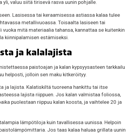
yli, valuu siitä tirisevä rasva uunin pohjalle.
een. Lasisessa tai keraamisessa astiassa kalaa tulee
avassa metallivuoassa. Toisaalta lasiseen tai
Oli vuoka mitä materiaalia tahansa, kannattaa se kuitenkin
illa kiinnipalamisen estämiseksi.
ta ja kalalajista
istettaessa paistoajan ja kalan kypsyysasteen tarkkailu
u helposti, jolloin sen maku kitkeröityy.
 ja lajista. Kalatiskiltä tuoreena hankittu tai itse
steessa lajista riippuen. Jos kalan valmistaa foliossa,
aika puolestaan riippuu kalan koosta, ja vaihtelee 20 ja
alampia lämpötiloja kuin tavallisessa uunissa. Helpoin
paistolämpömittaria. Jos taas kalaa haluaa grillata uunin