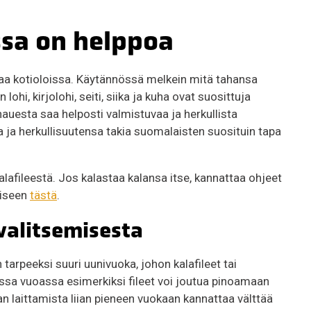
sa on helppoa
laa kotioloissa. Käytännössä melkein mitä tahansa
hi, kirjolohi, seiti, siika ja kuha ovat suosittuja
hauesta saa helposti valmistuvaa ja herkullista
ja herkullisuutensa takia suomalaisten suosituin tapa
alafileestä. Jos kalastaa kalansa itse, kannattaa ohjeet
miseen
tästä
.
valitsemisesta
tarpeeksi suuri uunivuoka, johon kalafileet tai
assa vuoassa esimerkiksi fileet voi joutua pinoamaan
alan laittamista liian pieneen vuokaan kannattaa välttää