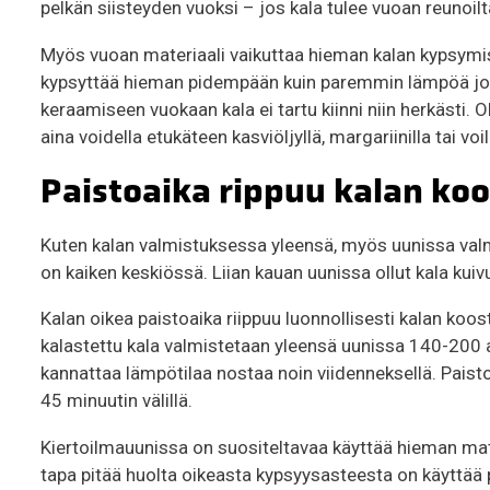
pelkän siisteyden vuoksi – jos kala tulee vuoan reunoilta 
Myös vuoan materiaali vaikuttaa hieman kalan kypsymis
kypsyttää hieman pidempään kuin paremmin lämpöä joht
keraamiseen vuokaan kala ei tartu kiinni niin herkästi. 
aina voidella etukäteen kasviöljyllä, margariinilla tai vo
Paistoaika rippuu kalan koos
Kuten kalan valmistuksessa yleensä, myös uunissa valm
on kaiken keskiössä. Liian kauan uunissa ollut kala kuivu
Kalan oikea paistoaika riippuu luonnollisesti kalan koosta
kalastettu kala valmistetaan yleensä uunissa 140-200 a
kannattaa lämpötilaa nostaa noin viidenneksellä. Paisto
45 minuutin välillä.
Kiertoilmauunissa on suositeltavaa käyttää hieman mat
tapa pitää huolta oikeasta kypsyysasteesta on käyttää 