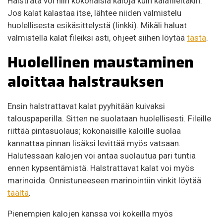
Halstrata voi niin kokonaisia kaloja kuin kalafileitäkin.
Jos kalat kalastaa itse, lähtee niiden valmistelu
huolellisesta esikäsittelystä (linkki). Mikäli haluat
valmistella kalat fileiksi asti, ohjeet siihen löytää
tästä
.
Huolellinen maustaminen
aloittaa halstrauksen
Ensin halstrattavat kalat pyyhitään kuivaksi
talouspaperilla. Sitten ne suolataan huolellisesti. Fileille
riittää pintasuolaus; kokonaisille kaloille suolaa
kannattaa pinnan lisäksi levittää myös vatsaan.
Halutessaan kalojen voi antaa suolautua pari tuntia
ennen kypsentämistä. Halstrattavat kalat voi myös
marinoida. Onnistuneeseen marinointiin vinkit löytää
täältä
.
Pienempien kalojen kanssa voi kokeilla myös