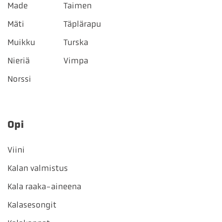
Made
Taimen
Mäti
Täplärapu
Muikku
Turska
Nieriä
Vimpa
Norssi
Opi
Viini
Kalan valmistus
Kala raaka-aineena
Kalasesongit