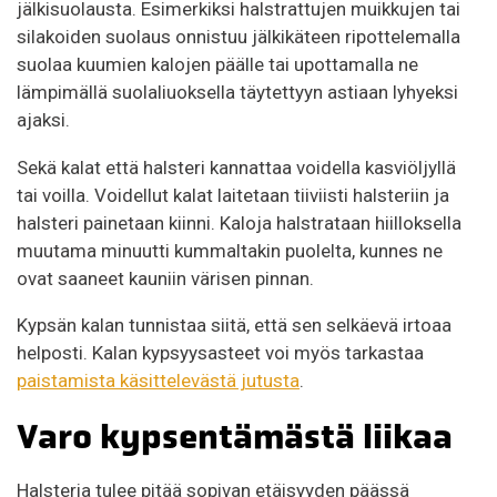
jälkisuolausta. Esimerkiksi halstrattujen muikkujen tai
silakoiden suolaus onnistuu jälkikäteen ripottelemalla
suolaa kuumien kalojen päälle tai upottamalla ne
lämpimällä suolaliuoksella täytettyyn astiaan lyhyeksi
ajaksi.
Sekä kalat että halsteri kannattaa voidella kasviöljyllä
tai voilla. Voidellut kalat laitetaan tiiviisti halsteriin ja
halsteri painetaan kiinni. Kaloja halstrataan hiilloksella
muutama minuutti kummaltakin puolelta, kunnes ne
ovat saaneet kauniin värisen pinnan.
Kypsän kalan tunnistaa siitä, että sen selkäevä irtoaa
helposti. Kalan kypsyysasteet voi myös tarkastaa
paistamista käsittelevästä jutusta
.
Varo kypsentämästä liikaa
Halsteria tulee pitää sopivan etäisyyden päässä