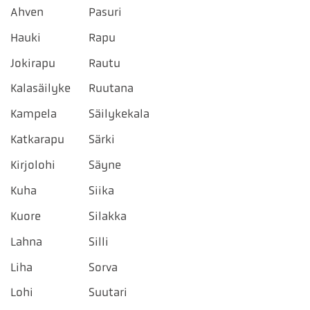
Ahven
Pasuri
Hauki
Rapu
Jokirapu
Rautu
Kalasäilyke
Ruutana
Kampela
Säilykekala
Katkarapu
Särki
Kirjolohi
Säyne
Kuha
Siika
Kuore
Silakka
Lahna
Silli
Liha
Sorva
Lohi
Suutari