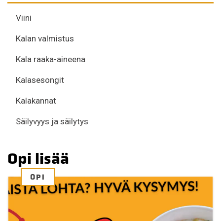
Viini
Kalan valmistus
Kala raaka-aineena
Kalasesongit
Kalakannat
Säilyvyys ja säilytys
Opi lisää
OPI