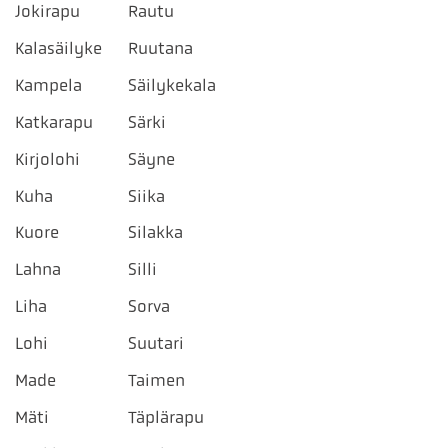
Jokirapu
Rautu
Kalasäilyke
Ruutana
Kampela
Säilykekala
Katkarapu
Särki
Kirjolohi
Säyne
Kuha
Siika
Kuore
Silakka
Lahna
Silli
Liha
Sorva
Lohi
Suutari
Made
Taimen
Mäti
Täplärapu