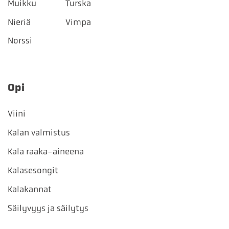
Muikku
Turska
Nieriä
Vimpa
Norssi
Opi
Viini
Kalan valmistus
Kala raaka-aineena
Kalasesongit
Kalakannat
Säilyvyys ja säilytys