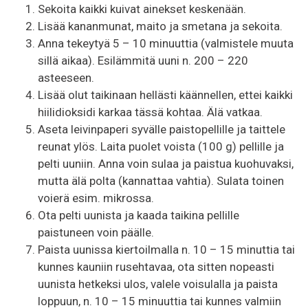
Sekoita kaikki kuivat ainekset keskenään.
Lisää kananmunat, maito ja smetana ja sekoita.
Anna tekeytyä 5 – 10 minuuttia (valmistele muuta
sillä aikaa). Esilämmitä uuni n. 200 – 220
asteeseen.
Lisää olut taikinaan hellästi käännellen, ettei kaikki
hiilidioksidi karkaa tässä kohtaa. Älä vatkaa.
Aseta leivinpaperi syvälle paistopellille ja taittele
reunat ylös. Laita puolet voista (100 g) pellille ja
pelti uuniin. Anna voin sulaa ja paistua kuohuvaksi,
mutta älä polta (kannattaa vahtia). Sulata toinen
voierä esim. mikrossa.
Ota pelti uunista ja kaada taikina pellille
paistuneen voin päälle.
Paista uunissa kiertoilmalla n. 10 – 15 minuttia tai
kunnes kauniin rusehtavaa, ota sitten nopeasti
uunista hetkeksi ulos, valele voisulalla ja paista
loppuun, n. 10 – 15 minuuttia tai kunnes valmiin