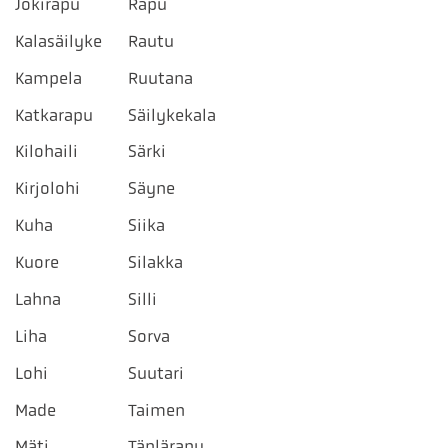
Jokirapu
Rapu
Kalasäilyke
Rautu
Kampela
Ruutana
Katkarapu
Säilykekala
Kilohaili
Särki
Kirjolohi
Säyne
Kuha
Siika
Kuore
Silakka
Lahna
Silli
Liha
Sorva
Lohi
Suutari
Made
Taimen
Mäti
Täplärapu