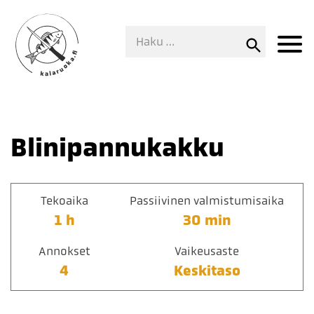
Blinipannukakku
Tekoaika
Passiivinen valmistumisaika
1 h
30 min
Annokset
Vaikeusaste
4
Keskitaso