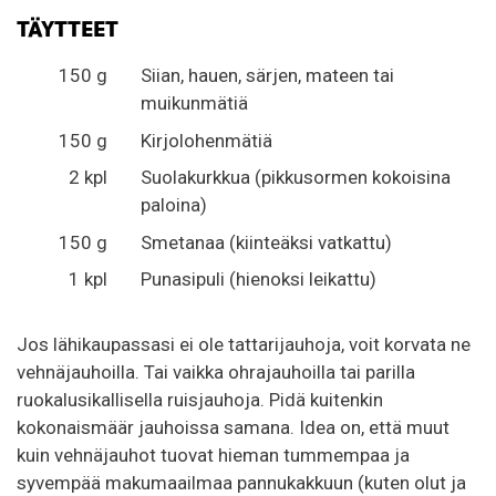
TÄYTTEET
150 g
Siian, hauen, särjen, mateen tai
muikunmätiä
150 g
Kirjolohenmätiä
2 kpl
Suolakurkkua (pikkusormen kokoisina
paloina)
150 g
Smetanaa (kiinteäksi vatkattu)
1 kpl
Punasipuli (hienoksi leikattu)
Jos lähikaupassasi ei ole tattarijauhoja, voit korvata ne
vehnäjauhoilla. Tai vaikka ohrajauhoilla tai parilla
ruokalusikallisella ruisjauhoja. Pidä kuitenkin
kokonaismäär jauhoissa samana. Idea on, että muut
kuin vehnäjauhot tuovat hieman tummempaa ja
syvempää makumaailmaa pannukakkuun (kuten olut ja