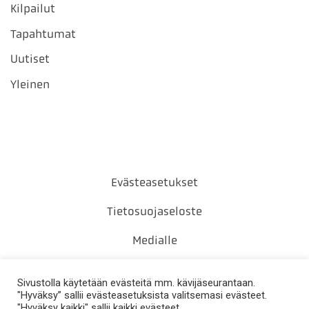
Kilpailut
Tapahtumat
Uutiset
Yleinen
Evästeasetukset
Tietosuojaseloste
Medialle
Yhteystiedot
Sivustolla käytetään evästeitä mm. kävijäseurantaan.
"Hyväksy” sallii evästeasetuksista valitsemasi evästeet.
"Hyväksy kaikki" sallii kaikki evästeet.