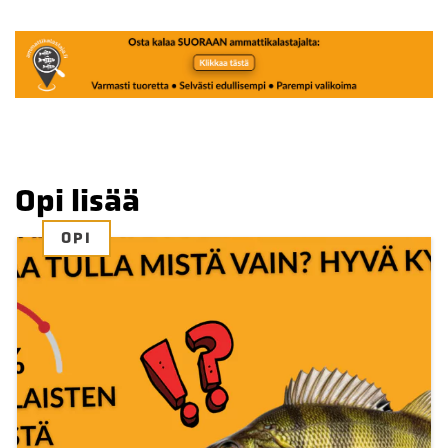
Opi lisää
OPI