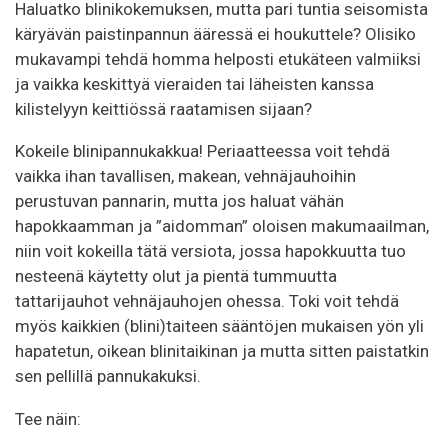
Haluatko blinikokemuksen, mutta pari tuntia seisomista
käryävän paistinpannun ääressä ei houkuttele? Olisiko
mukavampi tehdä homma helposti etukäteen valmiiksi
ja vaikka keskittyä vieraiden tai läheisten kanssa
kilistelyyn keittiössä raatamisen sijaan?
Kokeile blinipannukakkua! Periaatteessa voit tehdä
vaikka ihan tavallisen, makean, vehnäjauhoihin
perustuvan pannarin, mutta jos haluat vähän
hapokkaamman ja ”aidomman” oloisen makumaailman,
niin voit kokeilla tätä versiota, jossa hapokkuutta tuo
nesteenä käytetty olut ja pientä tummuutta
tattarijauhot vehnäjauhojen ohessa. Toki voit tehdä
myös kaikkien (blini)taiteen sääntöjen mukaisen yön yli
hapatetun, oikean blinitaikinan ja mutta sitten paistatkin
sen pellillä pannukakuksi.
Tee näin: