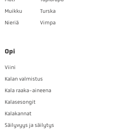
Muikku
Turska
Nieriä
Vimpa
Opi
Viini
Kalan valmistus
Kala raaka-aineena
Kalasesongit
Kalakannat
Säilyvyys ja säilytys