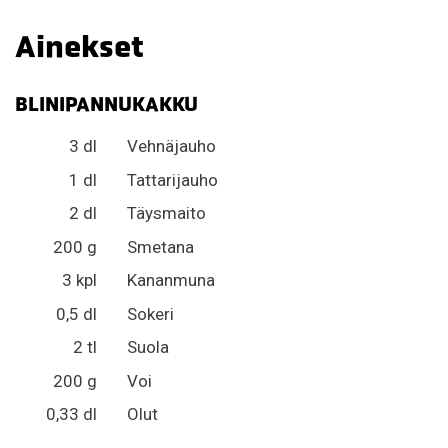
Ainekset
BLINIPANNUKAKKU
3 dl
Vehnäjauho
1 dl
Tattarijauho
2 dl
Täysmaito
200 g
Smetana
3 kpl
Kananmuna
0,5 dl
Sokeri
2 tl
Suola
200 g
Voi
0,33 dl
Olut