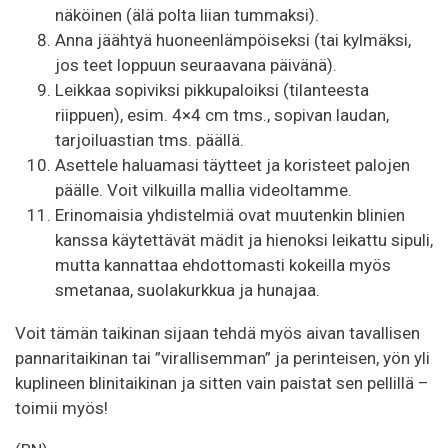
näköinen (älä polta liian tummaksi).
Anna jäähtyä huoneenlämpöiseksi (tai kylmäksi,
jos teet loppuun seuraavana päivänä).
Leikkaa sopiviksi pikkupaloiksi (tilanteesta
riippuen), esim. 4×4 cm tms., sopivan laudan,
tarjoiluastian tms. päällä.
Asettele haluamasi täytteet ja koristeet palojen
päälle. Voit vilkuilla mallia videoltamme.
Erinomaisia yhdistelmiä ovat muutenkin blinien
kanssa käytettävät mädit ja hienoksi leikattu sipuli,
mutta kannattaa ehdottomasti kokeilla myös
smetanaa, suolakurkkua ja hunajaa.
Voit tämän taikinan sijaan tehdä myös aivan tavallisen
pannaritaikinan tai ”virallisemman” ja perinteisen, yön yli
kuplineen blinitaikinan ja sitten vain paistat sen pellillä –
toimii myös!