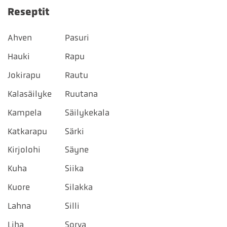
Reseptit
Ahven
Pasuri
Hauki
Rapu
Jokirapu
Rautu
Kalasäilyke
Ruutana
Kampela
Säilykekala
Katkarapu
Särki
Kirjolohi
Säyne
Kuha
Siika
Kuore
Silakka
Lahna
Silli
Liha
Sorva