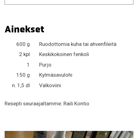
Ainekset
600 g
Ruodottomia kuha tai ahvenfileitä
2 kpl
Keskikokoinen fenkoli
1
Purjo
150 g
Kylmäsavulohi
n. 1,5 dl
Valkoviini
Resepti seuraajaltamme: Raili Kontio