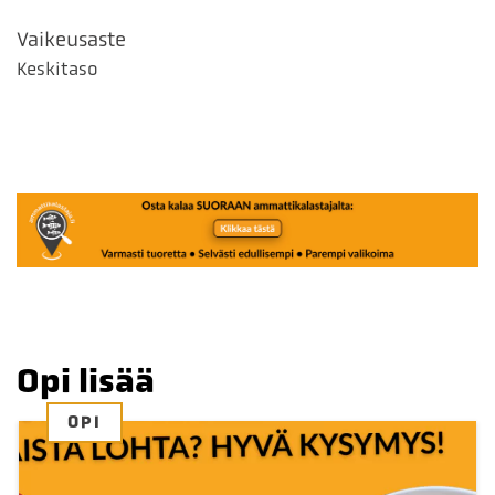
Vaikeusaste
Keskitaso
Opi lisää
OPI