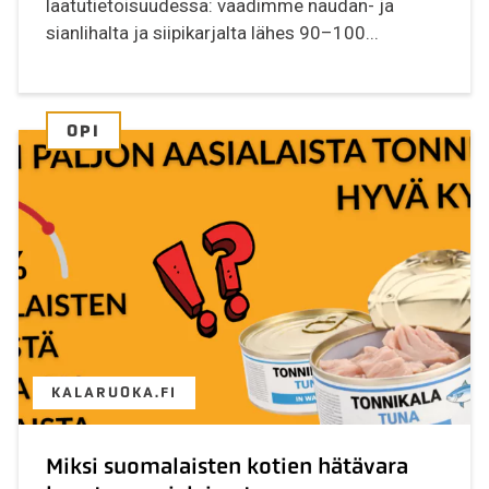
laatutietoisuudessa: vaadimme naudan- ja
sianlihalta ja siipikarjalta lähes 90–100...
OPI
KALARUOKA.FI
Miksi suomalaisten kotien hätävara