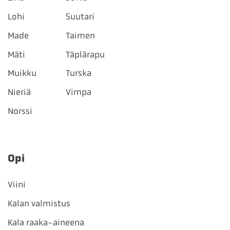
Lohi
Suutari
Made
Taimen
Mäti
Täplärapu
Muikku
Turska
Nieriä
Vimpa
Norssi
Opi
Viini
Kalan valmistus
Kala raaka-aineena