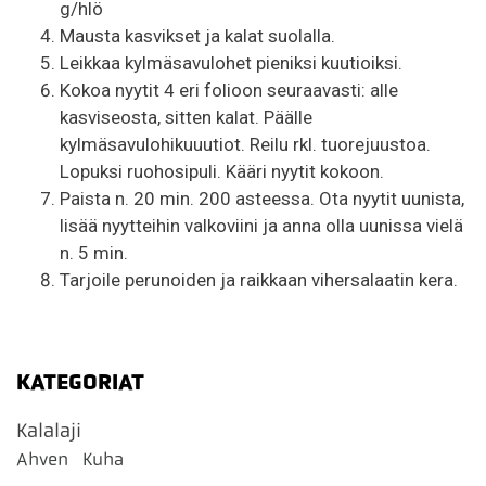
g/hlö
Mausta kasvikset ja kalat suolalla.
Leikkaa kylmäsavulohet pieniksi kuutioiksi.
Kokoa nyytit 4 eri folioon seuraavasti: alle
kasviseosta, sitten kalat. Päälle
kylmäsavulohikuuutiot. Reilu rkl. tuorejuustoa.
Lopuksi ruohosipuli. Kääri nyytit kokoon.
Paista n. 20 min. 200 asteessa. Ota nyytit uunista,
lisää nyytteihin valkoviini ja anna olla uunissa vielä
n. 5 min.
Tarjoile perunoiden ja raikkaan vihersalaatin kera.
KATEGORIAT
Kalalaji
Ahven
Kuha