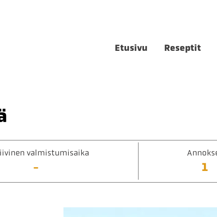
Etusivu
Reseptit
ä
iivinen valmistumisaika
Annoks
-
1