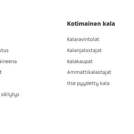
Kotimainen kala
Kalaravintolat
stus
Kalanjalostajat
aineena
Kalakaupat
t
Ammattikalastajat
Itse pyydetty kala
 säilytys