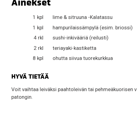
Ainekset
1 kpl
lime & sitruuna -Kalatassu
1 kpl
hampurilaissämpylä (esim. briossi)
4 rkl
sushi-inkivääriä (reilusti)
2 rkl
teriayaki-kastiketta
8 kpl
ohutta siivua tuorekurkkua
HYVÄ TIETÄÄ
Voit vaihtaa leiväksi paahtoleivän tai pehmeäkuorisen 
patongin.