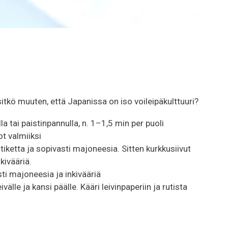
itkö muuten, että Japanissa on iso voileipäkulttuuri?
a tai paistinpannulla, n. 1–1,5 min per puoli
t valmiiksi
tiketta ja sopivasti majoneesia. Sitten kurkkusiivut
kivääriä.
sti majoneesia ja inkivääriä
lle ja kansi päälle. Kääri leivinpaperiin ja rutista