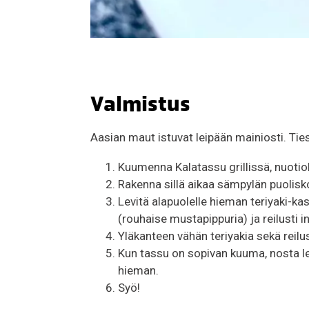
Valmistus
Aasian maut istuvat leipään mainiosti. Ties
Kuumenna Kalatassu grillissä, nuotioll
Rakenna sillä aikaa sämpylän puolisko
Levitä alapuolelle hieman teriyaki-kas
(rouhaise mustapippuria) ja reilusti in
Yläkanteen vähän teriyakia sekä reilu
Kun tassu on sopivan kuuma, nosta leivä
hieman.
Syö!