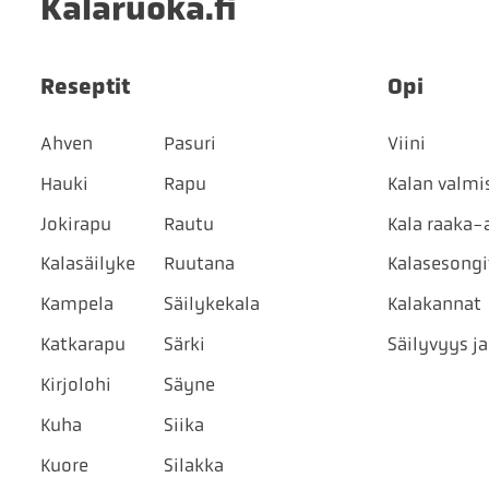
Kalaruoka.fi
Reseptit
Opi
Ahven
Pasuri
Viini
Hauki
Rapu
Kalan valmi
Jokirapu
Rautu
Kala raaka-
Kalasäilyke
Ruutana
Kalasesongi
Kampela
Säilykekala
Kalakannat
Katkarapu
Särki
Säilyvyys ja
Kirjolohi
Säyne
Kuha
Siika
Kuore
Silakka