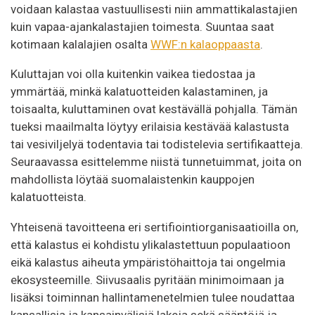
voidaan kalastaa vastuullisesti niin ammattikalastajien
kuin vapaa-ajankalastajien toimesta. Suuntaa saat
kotimaan kalalajien osalta
WWF:n kalaoppaasta
.
Kuluttajan voi olla kuitenkin vaikea tiedostaa ja
ymmärtää, minkä kalatuotteiden kalastaminen, ja
toisaalta, kuluttaminen ovat kestävällä pohjalla. Tämän
tueksi maailmalta löytyy erilaisia kestävää kalastusta
tai vesiviljelyä todentavia tai todistelevia sertifikaatteja.
Seuraavassa esittelemme niistä tunnetuimmat, joita on
mahdollista löytää suomalaistenkin kauppojen
kalatuotteista.
Yhteisenä tavoitteena eri sertifiointiorganisaatioilla on,
että kalastus ei kohdistu ylikalastettuun populaatioon
eikä kalastus aiheuta ympäristöhaittoja tai ongelmia
ekosysteemille. Siivusaalis pyritään minimoimaan ja
lisäksi toiminnan hallintamenetelmien tulee noudattaa
kansallisia ja kansainvälisiä lakeja sekä sääntöjä ja