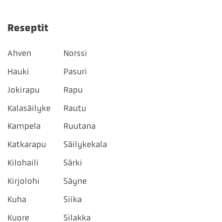
Reseptit
Ahven
Norssi
Hauki
Pasuri
Jokirapu
Rapu
Kalasäilyke
Rautu
Kampela
Ruutana
Katkarapu
Säilykekala
Kilohaili
Särki
Kirjolohi
Säyne
Kuha
Siika
Kuore
Silakka