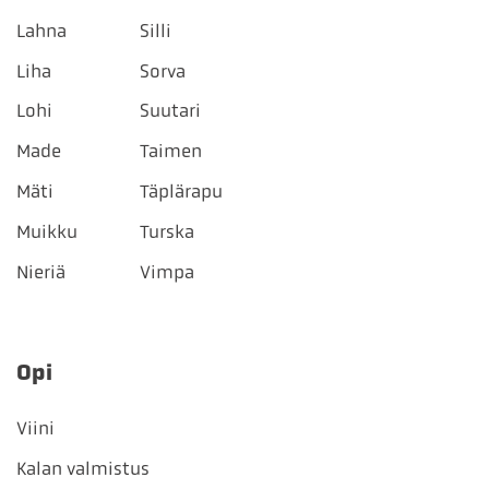
Lahna
Silli
Liha
Sorva
Lohi
Suutari
Made
Taimen
Mäti
Täplärapu
Muikku
Turska
Nieriä
Vimpa
Opi
Viini
Kalan valmistus