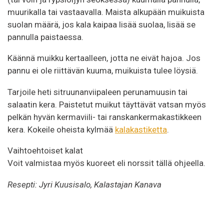
muurikalla tai vastaavalla. Maista alkupään muikuista
suolan määrä, jos kala kaipaa lisää suolaa, lisää se
pannulla paistaessa.
Käännä muikku kertaalleen, jotta ne eivät hajoa. Jos
pannu ei ole riittävän kuuma, muikuista tulee löysiä.
Tarjoile heti sitruunanviipaleen perunamuusin tai
salaatin kera. Paistetut muikut täyttävät vatsan myös
pelkän hyvän kermaviili- tai ranskankermakastikkeen
kera. Kokeile oheista kylmää
kalakastiketta
.
Vaihtoehtoiset kalat
Voit valmistaa myös kuoreet eli norssit tällä ohjeella.
Resepti: Jyri Kuusisalo, Kalastajan Kanava