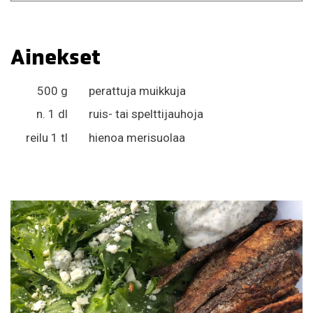
Ainekset
500 g
perattuja muikkuja
n. 1 dl
ruis- tai spelttijauhoja
reilu 1 tl
hienoa merisuolaa