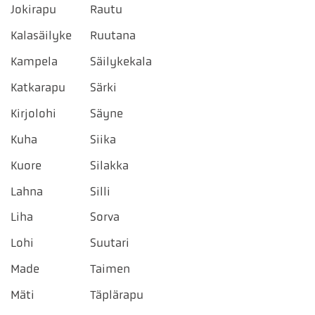
Jokirapu
Rautu
Kalasäilyke
Ruutana
Kampela
Säilykekala
Katkarapu
Särki
Kirjolohi
Säyne
Kuha
Siika
Kuore
Silakka
Lahna
Silli
Liha
Sorva
Lohi
Suutari
Made
Taimen
Mäti
Täplärapu