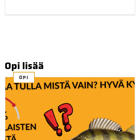
Opi lisää
OPI