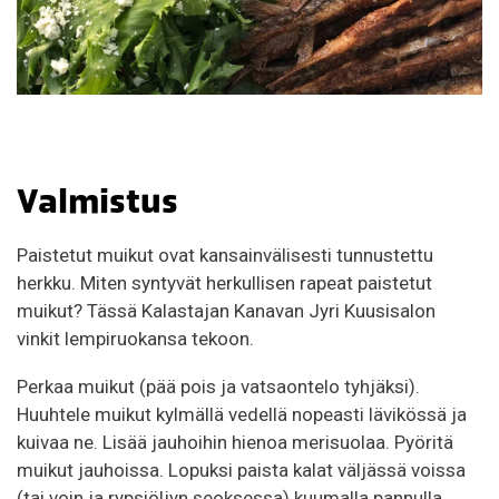
Valmistus
Paistetut muikut ovat kansainvälisesti tunnustettu
herkku. Miten syntyvät herkullisen rapeat paistetut
muikut? Tässä Kalastajan Kanavan Jyri Kuusisalon
vinkit lempiruokansa tekoon.
Perkaa muikut (pää pois ja vatsaontelo tyhjäksi).
Huuhtele muikut kylmällä vedellä nopeasti lävikössä ja
kuivaa ne. Lisää jauhoihin hienoa merisuolaa. Pyöritä
muikut jauhoissa. Lopuksi paista kalat väljässä voissa
(tai voin ja rypsiöljyn seoksessa) kuumalla pannulla,