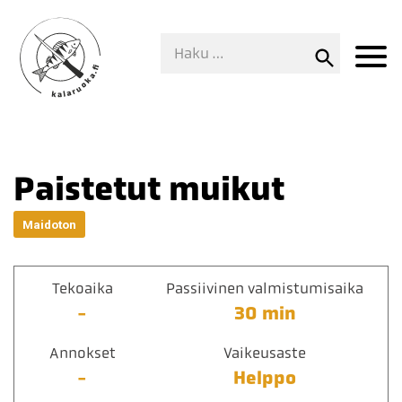
Paistetut muikut
Maidoton
Tekoaika
Passiivinen valmistumisaika
-
30 min
Annokset
Vaikeusaste
-
Helppo