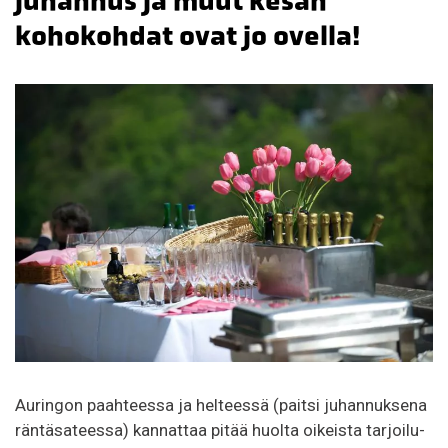
juhannus ja muut kesän
kohokohdat ovat jo ovella!
Auringon paahteessa ja helteessä (paitsi juhannuksena
räntäsateessa) kannattaa pitää huolta oikeista tarjoilu-