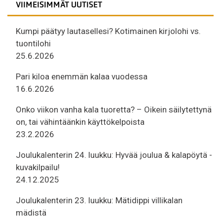
VIIMEISIMMÄT UUTISET
Kumpi päätyy lautasellesi? Kotimainen kirjolohi vs.
tuontilohi
25.6.2026
Pari kiloa enemmän kalaa vuodessa
16.6.2026
Onko viikon vanha kala tuoretta? – Oikein säilytettynä
on, tai vähintäänkin käyttökelpoista
23.2.2026
Joulukalenterin 24. luukku: Hyvää joulua & kalapöytä -
kuvakilpailu!
24.12.2025
Joulukalenterin 23. luukku: Mätidippi villikalan
mädistä