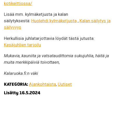
kotikeittiossa/
Lisää mm. kylmäketjusta ja kalan
säilytyksestä:
Huolehdi kylmäketjusta
,
Kalan säilytys ja
säilyvyys
Herkullisia juhlatarjottavia löydät tästä jutusta:
Kesäjuhlien tarjoilu
Mukavia, kauniita ja vatsataudittomia sukujuhlia, häitä ja
muita merkkipäiviä toivottaen,
Kalaruoka.fi:n väki
KATEGORIA:
Ajankohtaista
,
Uutiset
Lisätty 16.5.2024