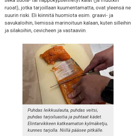
sekä suola- tai happokypsennetyt kalat (ja muutkin
ruoat), jotka tarjoillaan kuumentamatta, ovat yleensä ne
suurin riski. Eli kiinnitä huomiota esim. graavi- ja
savukaloihin, liemissä marinoituun kalaan, kuten silleihin
ja silakoihin, cevicheen ja vastaaviin.
Puhdas leikkuulauta, puhdas veitsi,
puhdas tarjoiluastia ja puhtaat kädet.
Elintarvikkeen katkeamaton kylmäketju,
kunnes tarjolla. Niillä pääsee pitkälle.