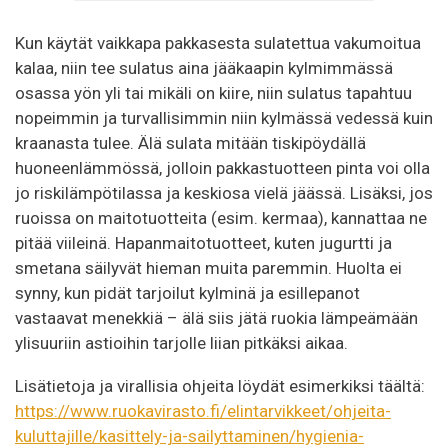
Kun käytät vaikkapa pakkasesta sulatettua vakumoitua
kalaa, niin tee sulatus aina jääkaapin kylmimmässä
osassa yön yli tai mikäli on kiire, niin sulatus tapahtuu
nopeimmin ja turvallisimmin niin kylmässä vedessä kuin
kraanasta tulee. Älä sulata mitään tiskipöydällä
huoneenlämmössä, jolloin pakkastuotteen pinta voi olla
jo riskilämpötilassa ja keskiosa vielä jäässä. Lisäksi, jos
ruoissa on maitotuotteita (esim. kermaa), kannattaa ne
pitää viileinä. Hapanmaitotuotteet, kuten jugurtti ja
smetana säilyvät hieman muita paremmin. Huolta ei
synny, kun pidät tarjoilut kylminä ja esillepanot
vastaavat menekkiä – älä siis jätä ruokia lämpeämään
ylisuuriin astioihin tarjolle liian pitkäksi aikaa.
Lisätietoja ja virallisia ohjeita löydät esimerkiksi täältä:
https://www.ruokavirasto.fi/elintarvikkeet/ohjeita-
kuluttajille/kasittely-ja-sailyttaminen/hygienia-