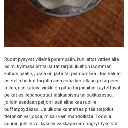
Ruoat pysyvät viileinä pidempään, kun laitat vatien alle
esim. kylmäkallet tai laitat tarjoilukulhon isomman
kulhon päälle, jossa on jäitä tai jäämurskaa. Jos haluat
asetella herkut tarjolla aina astia kerrallaan ja tarpeen
tullen, niin kätevä vinkki on pitää tarjoiluihin käytettävät
pelkät esillepanoastiat jääkaapissa tai pakkasessa,
jolloin saadaan paljon lisää elinaikaa ruoille
buffetpöydässä. Ja ulkona kannattaa pitää tarjoilut
tietenkin varjossa, mikäli vain mahdollista. Todella
suuriin juhliin voi kysellä vaikkapa catering-yrityksistä