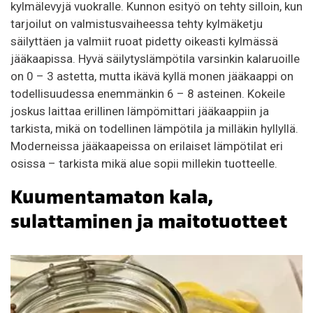
kylmälevyjä vuokralle. Kunnon esityö on tehty silloin, kun
tarjoilut on valmistusvaiheessa tehty kylmäketju
säilyttäen ja valmiit ruoat pidetty oikeasti kylmässä
jääkaapissa. Hyvä säilytyslämpötila varsinkin kalaruoille
on 0 – 3 astetta, mutta ikävä kyllä monen jääkaappi on
todellisuudessa enemmänkin 6 – 8 asteinen. Kokeile
joskus laittaa erillinen lämpömittari jääkaappiin ja
tarkista, mikä on todellinen lämpötila ja milläkin hyllyllä.
Moderneissa jääkaapeissa on erilaiset lämpötilat eri
osissa – tarkista mikä alue sopii millekin tuotteelle.
Kuumentamaton kala,
sulattaminen ja maitotuotteet