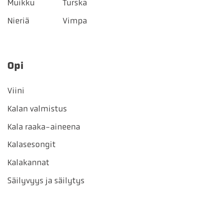
Muikku
Turska
Nieriä
Vimpa
Opi
Viini
Kalan valmistus
Kala raaka-aineena
Kalasesongit
Kalakannat
Säilyvyys ja säilytys