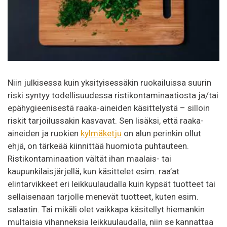
Niin julkisessa kuin yksityisessäkin ruokailuissa suurin
riski syntyy todellisuudessa ristikontaminaatiosta ja/tai
epähygieenisestä raaka-aineiden käsittelystä – silloin
riskit tarjoilussakin kasvavat. Sen lisäksi, että raaka-
aineiden ja ruokien
kylmäketju
on alun perinkin ollut
ehjä, on tärkeää kiinnittää huomiota puhtauteen.
Ristikontaminaation vältät ihan maalais- tai
kaupunkilaisjärjellä, kun käsittelet esim. raa’at
elintarvikkeet eri leikkuulaudalla kuin kypsät tuotteet tai
sellaisenaan tarjolle menevät tuotteet, kuten esim.
salaatin. Tai mikäli olet vaikkapa käsitellyt hiemankin
multaisia vihanneksia leikkuulaudalla, niin se kannattaa