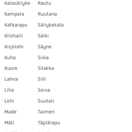
Kalasäilyke
Rautu
Kampela
Ruutana
Katkarapu
Säilykekala
Kilohaili
Särki
Kirjolohi
Säyne
Kuha
Siika
Kuore
Silakka
Lahna
Silli
Liha
Sorva
Lohi
Suutari
Made
Taimen
Mäti
Täplärapu