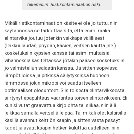
tekemisiin. Ristikontaminaation riski.
Mikäli ristikontaminaation käsite ei ole jo tuttu, niin
käytännössä se tarkoittaa sitä, että esim. raaka
elintarvike joutuu jotenkin vaikkapa välillisesti
(leikkuulaudan, pöydän, käsien, veitsen kautta jne.)
kosketuksiin kypsien kanssa tai esim. multaisia
vihanneksia käsiteltäessä jotakin pääsee kosketuksiin
jo valmistellun salaatin kanssa. Ja sitten sopivissa
lämpötiloissa ja pitkissä säilytyksissä huoneen
lämmössä jokin mikrobi voi saada itselleen
optimaaliset olosuhteet. Siis toisesta elintarvikkeesta
siirtynyt epäpuhtaus vaarantaa toisen elintarvikkeen. Eli
kun siivutat graavattua kirjolohta tai siikaa, niin älä
leikkaa samalla veitsellä leipää. Tai mikäli olet kalaisilla
käsillä avannut keittiön kaapin ja sitten vasta pessyt
kädet ja avaat kaapin hetken kuluttua uudelleen, niin