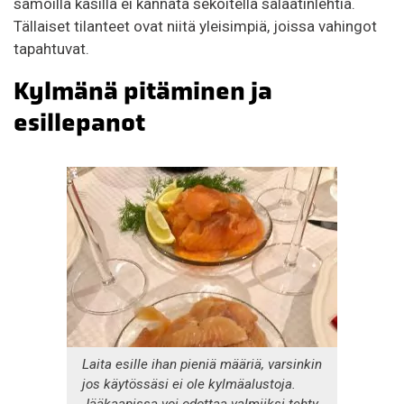
samoilla käsillä ei kannata sekoitella salaatinlehtiä.
Tällaiset tilanteet ovat niitä yleisimpiä, joissa vahingot
tapahtuvat.
Kylmänä pitäminen ja
esillepanot
Laita esille ihan pieniä määriä, varsinkin
jos käytössäsi ei ole kylmäalustoja.