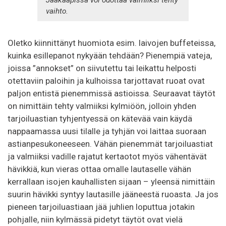
Jääkaapissa voi odottaa valmiiksi tehty
vaihto.
Oletko kiinnittänyt huomiota esim. laivojen buffeteissa,
kuinka esillepanot nykyään tehdään? Pienempiä vateja,
joissa ”annokset” on siivutettu tai leikattu helposti
otettaviin paloihin ja kulhoissa tarjottavat ruoat ovat
paljon entistä pienemmissä astioissa. Seuraavat täytöt
on nimittäin tehty valmiiksi kylmiöön, jolloin yhden
tarjoiluastian tyhjentyessä on kätevää vain käydä
nappaamassa uusi tilalle ja tyhjän voi laittaa suoraan
astianpesukoneeseen. Vähän pienemmät tarjoiluastiat
ja valmiiksi vadille rajatut kertaotot myös vähentävät
hävikkiä, kun vieras ottaa omalle lautaselle vähän
kerrallaan isojen kauhallisten sijaan – yleensä nimittäin
suurin hävikki syntyy lautasille jääneestä ruoasta. Ja jos
pieneen tarjoiluastiaan jää juhlien loputtua jotakin
pohjalle, niin kylmässä pidetyt täytöt ovat vielä