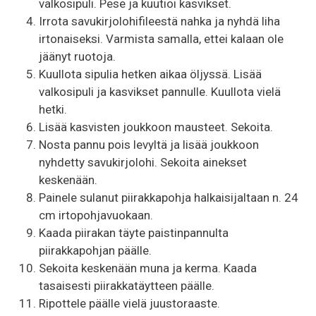
valkosipuli. Pese ja kuutioi kasvikset.
Irrota savukirjolohifileestä nahka ja nyhdä liha
irtonaiseksi. Varmista samalla, ettei kalaan ole
jäänyt ruotoja.
Kuullota sipulia hetken aikaa öljyssä. Lisää
valkosipuli ja kasvikset pannulle. Kuullota vielä
hetki.
Lisää kasvisten joukkoon mausteet. Sekoita.
Nosta pannu pois levyltä ja lisää joukkoon
nyhdetty savukirjolohi. Sekoita ainekset
keskenään.
Painele sulanut piirakkapohja halkaisijaltaan n. 24
cm irtopohjavuokaan.
Kaada piirakan täyte paistinpannulta
piirakkapohjan päälle.
Sekoita keskenään muna ja kerma. Kaada
tasaisesti piirakkatäytteen päälle.
Ripottele päälle vielä juustoraaste.