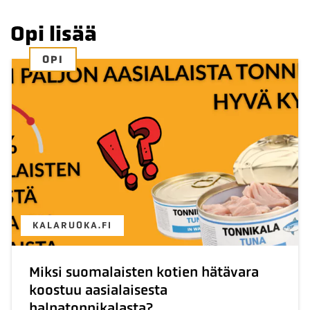
Opi lisää
OPI
KALARUOKA.FI
Miksi suomalaisten kotien hätävara
koostuu aasialaisesta
halpatonnikalasta?