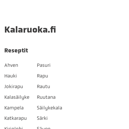
Kalaruoka.fi
Reseptit
Ahven
Pasuri
Hauki
Rapu
Jokirapu
Rautu
Kalasäilyke
Ruutana
Kampela
Säilykekala
Katkarapu
Särki
Kirjolohi
Säyne