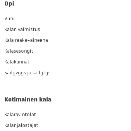
Opi
Viini
Kalan valmistus
Kala raaka-aineena
Kalasesongit
Kalakannat
Säilyvyys ja säilytys
Kotimainen kala
Kalaravintolat
Kalanjalostajat