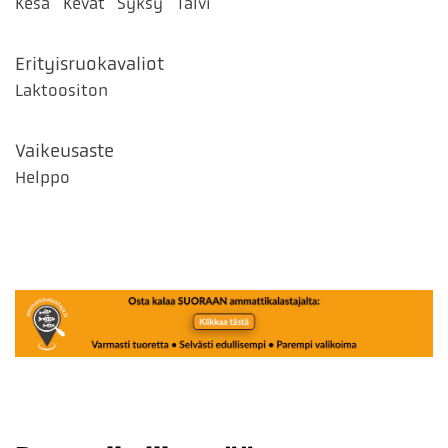
Kesä
Kevät
Syksy
Talvi
Erityisruokavaliot
Laktoositon
Vaikeusaste
Helppo