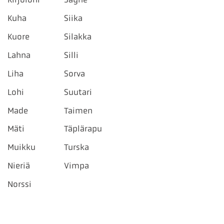
Kuha
Siika
Kuore
Silakka
Lahna
Silli
Liha
Sorva
Lohi
Suutari
Made
Taimen
Mäti
Täplärapu
Muikku
Turska
Nieriä
Vimpa
Norssi