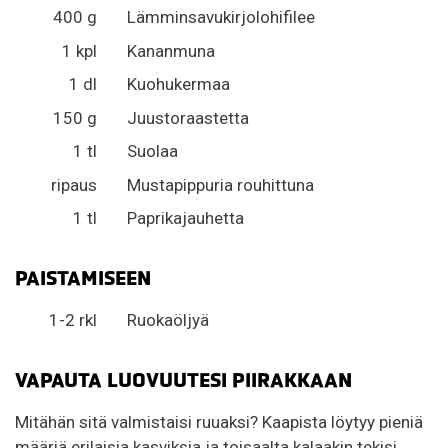
400 g
Lämminsavukirjolohifilee
1 kpl
Kananmuna
1 dl
Kuohukermaa
150 g
Juustoraastetta
1 tl
Suolaa
ripaus
Mustapippuria rouhittuna
1 tl
Paprikajauhetta
PAISTAMISEEN
1-2 rkl
Ruokaöljyä
VAPAUTA LUOVUUTESI PIIRAKKAAN
Mitähän sitä valmistaisi ruuaksi? Kaapista löytyy pieniä
määriä erilaisia kasviksia ja toisaalta kalaakin tekisi