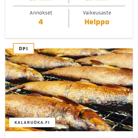
Annokset
Vaikeusaste
4
Helppo
OPI
KALARUOKA.FI