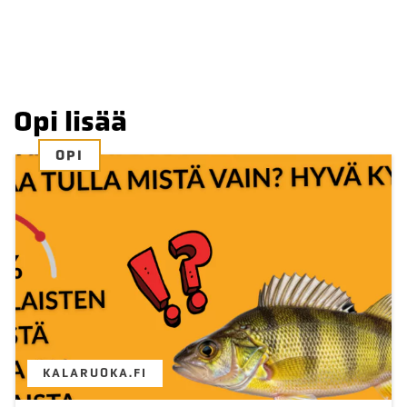
Opi lisää
OPI
KALARUOKA.FI