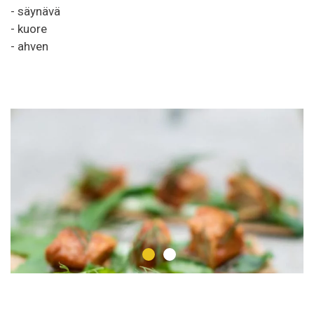
- säynävä
- kuore
- ahven