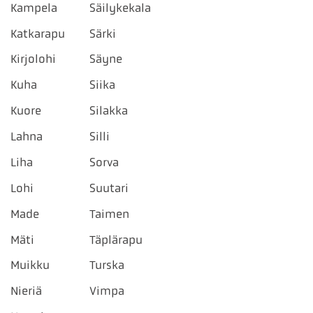
Kampela
Säilykekala
Katkarapu
Särki
Kirjolohi
Säyne
Kuha
Siika
Kuore
Silakka
Lahna
Silli
Liha
Sorva
Lohi
Suutari
Made
Taimen
Mäti
Täplärapu
Muikku
Turska
Nieriä
Vimpa