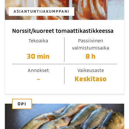
ASIANTUNTIJAKUMPPANI
Norssit/kuoreet tomaattikastikkeessa
Tekoaika
Passiivinen
valmistumisaika
30 min
8 h
Annokset
Vaikeusaste
-
Keskitaso
OPI