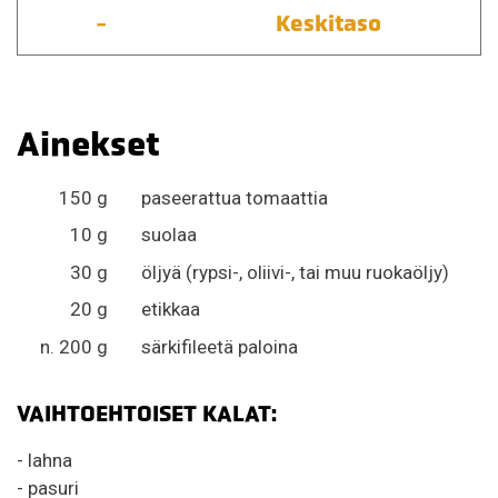
-
Keskitaso
Ainekset
150 g
paseerattua tomaattia
10 g
suolaa
30 g
öljyä (rypsi-, oliivi-, tai muu ruokaöljy)
20 g
etikkaa
n. 200 g
särkifileetä paloina
VAIHTOEHTOISET KALAT:
- lahna
- pasuri