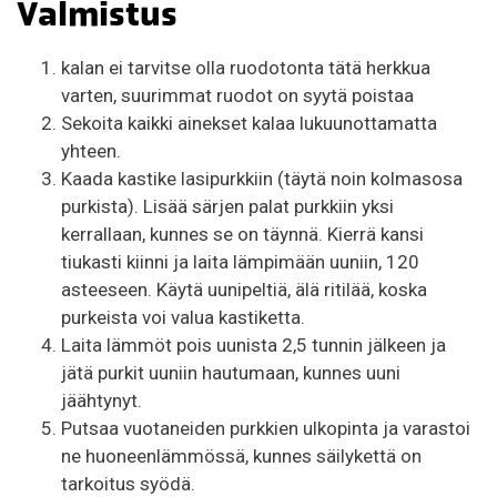
Valmistus
kalan ei tarvitse olla ruodotonta tätä herkkua
varten, suurimmat ruodot on syytä poistaa
Sekoita kaikki ainekset kalaa lukuunottamatta
yhteen.
Kaada kastike lasipurkkiin (täytä noin kolmasosa
purkista). Lisää särjen palat purkkiin yksi
kerrallaan, kunnes se on täynnä. Kierrä kansi
tiukasti kiinni ja laita lämpimään uuniin, 120
asteeseen. Käytä uunipeltiä, älä ritilää, koska
purkeista voi valua kastiketta.
Laita lämmöt pois uunista 2,5 tunnin jälkeen ja
jätä purkit uuniin hautumaan, kunnes uuni
jäähtynyt.
Putsaa vuotaneiden purkkien ulkopinta ja varastoi
ne huoneenlämmössä, kunnes säilykettä on
tarkoitus syödä.