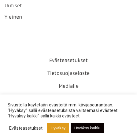
Uutiset
Yleinen
Evästeasetukset
Tietosuojaseloste
Medialle
Yhteystiedot
Sivustolla käytetään evästeitä mm. kävijäseurantaan.
"Hyväksy” sallii evästeasetuksista valitsemasi evästeet.
"Hyväksy kaikki" sallii kaikki evästeet.
Evästeasetukset
Hyväksy
Hyväksy kaikki
DESIGN BY
DIGITAALI