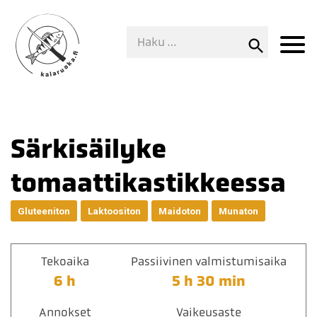
Särkisäilyke
tomaattikastikkeessa
Gluteeniton
Laktoositon
Maidoton
Munaton
Tekoaika
Passiivinen valmistumisaika
6 h
5 h 30 min
Annokset
Vaikeusaste