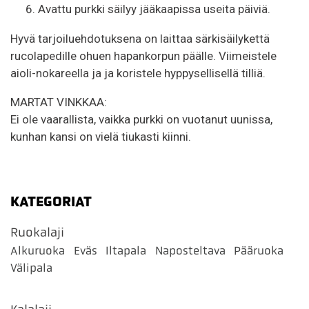
Avattu purkki säilyy jääkaapissa useita päiviä.
Hyvä tarjoiluehdotuksena on laittaa särkisäilykettä
rucolapedille ohuen hapankorpun päälle. Viimeistele
aioli-nokareella ja ja koristele hyppysellisellä tilliä.
MARTAT VINKKAA:
Ei ole vaarallista, vaikka purkki on vuotanut uunissa,
kunhan kansi on vielä tiukasti kiinni.
KATEGORIAT
Ruokalaji
Alkuruoka
Eväs
Iltapala
Naposteltava
Pääruoka
Välipala