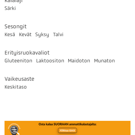
Kalalaji
Särki
Sesongit
Kesä
Kevät
Syksy
Talvi
Erityisruokavaliot
Gluteeniton
Laktoositon
Maidoton
Munaton
Vaikeusaste
Keskitaso