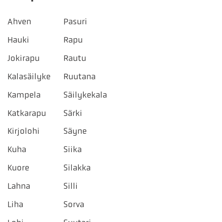
Ahven
Pasuri
Hauki
Rapu
Jokirapu
Rautu
Kalasäilyke
Ruutana
Kampela
Säilykekala
Katkarapu
Särki
Kirjolohi
Säyne
Kuha
Siika
Kuore
Silakka
Lahna
Silli
Liha
Sorva