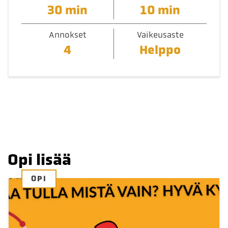
30 min
10 min
Annokset
Vaikeusaste
4
Helppo
Opi lisää
OPI