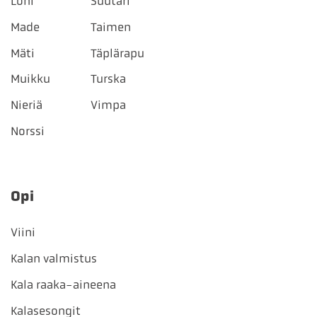
Lohi
Suutari
Made
Taimen
Mäti
Täplärapu
Muikku
Turska
Nieriä
Vimpa
Norssi
Opi
Viini
Kalan valmistus
Kala raaka-aineena
Kalasesongit