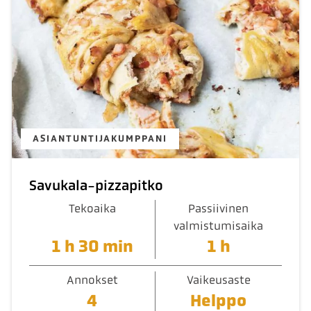
ASIANTUNTIJAKUMPPANI
Savukala-pizzapitko
Tekoaika
Passiivinen
valmistumisaika
1 h 30 min
1 h
Annokset
Vaikeusaste
4
Helppo