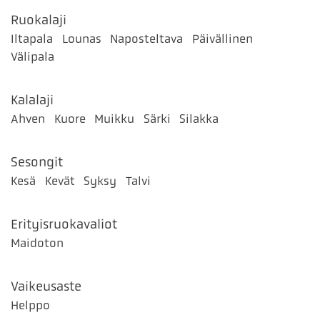
Ruokalaji
Iltapala
Lounas
Naposteltava
Päivällinen
Välipala
Kalalaji
Ahven
Kuore
Muikku
Särki
Silakka
Sesongit
Kesä
Kevät
Syksy
Talvi
Erityisruokavaliot
Maidoton
Vaikeusaste
Helppo