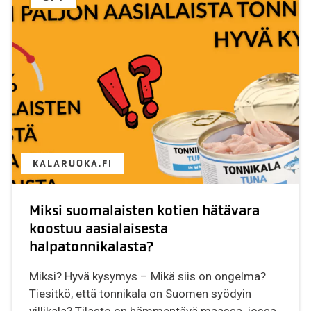
KALARUOKA.FI
Miksi suomalaisten kotien hätävara
koostuu aasialaisesta
halpatonnikalasta?
Miksi? Hyvä kysymys – Mikä siis on ongelma?
Tiesitkö, että tonnikala on Suomen syödyin
villikala? Tilasto on hämmentävä maassa, jossa