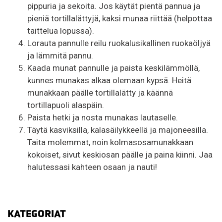
pippuria ja sekoita. Jos käytät pientä pannua ja
pieniä tortillalättyjä, kaksi munaa riittää (helpottaa
taittelua lopussa).
Lorauta pannulle reilu ruokalusikallinen ruokaöljyä
ja lämmitä pannu.
Kaada munat pannulle ja paista keskilämmöllä,
kunnes munakas alkaa olemaan kypsä. Heitä
munakkaan päälle tortillalätty ja käännä
tortillapuoli alaspäin.
Paista hetki ja nosta munakas lautaselle.
Täytä kasviksilla, kalasäilykkeellä ja majoneesilla.
Taita molemmat, noin kolmasosamunakkaan
kokoiset, sivut keskiosan päälle ja paina kiinni. Jaa
halutessasi kahteen osaan ja nauti!
KATEGORIAT