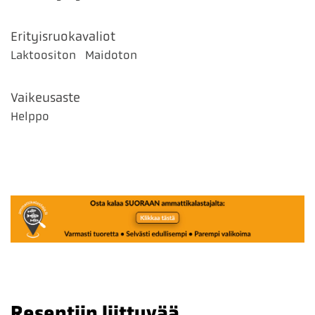
Erityisruokavaliot
Laktoositon
Maidoton
Vaikeusaste
Helppo
Reseptiin liittyvää