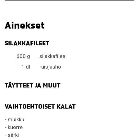
Ainekset
SILAKKAFILEET
600 g
silakkafilee
1 dl
ruisjauho
TÄYTTEET JA MUUT
VAIHTOEHTOISET KALAT
- muikku
- kuorre
- särki