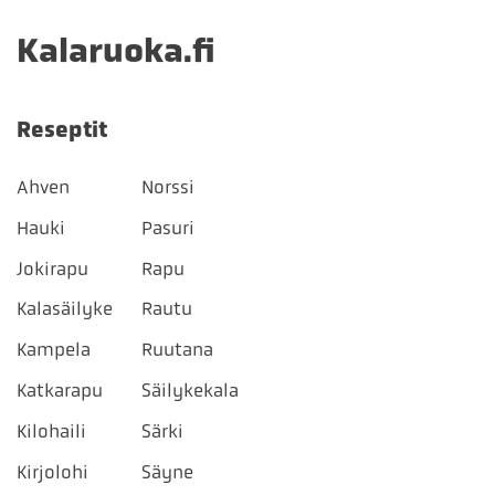
Kalaruoka.fi
Reseptit
Ahven
Norssi
Hauki
Pasuri
Jokirapu
Rapu
Kalasäilyke
Rautu
Kampela
Ruutana
Katkarapu
Säilykekala
Kilohaili
Särki
Kirjolohi
Säyne