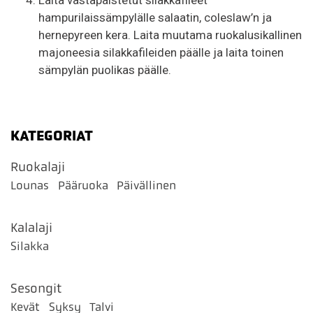
Laita vastapaistetut silakkafileet
hampurilaissämpylälle salaatin, coleslaw’n ja
hernepyreen kera. Laita muutama ruokalusikallinen
majoneesia silakkafileiden päälle ja laita toinen
sämpylän puolikas päälle.
KATEGORIAT
Ruokalaji
Lounas
Pääruoka
Päivällinen
Kalalaji
Silakka
Sesongit
Kevät
Syksy
Talvi