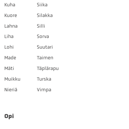
Kuha
Siika
Kuore
Silakka
Lahna
Silli
Liha
Sorva
Lohi
Suutari
Made
Taimen
Mäti
Täplärapu
Muikku
Turska
Nieriä
Vimpa
Opi