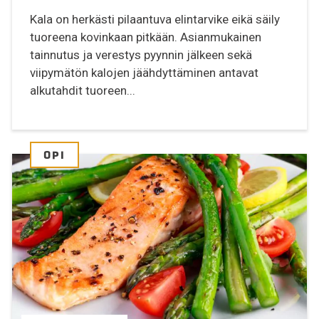
Kala on herkästi pilaantuva elintarvike eikä säily
tuoreena kovinkaan pitkään. Asianmukainen
tainnutus ja verestys pyynnin jälkeen sekä
viipymätön kalojen jäähdyttäminen antavat
alkutahdit tuoreen...
OPI