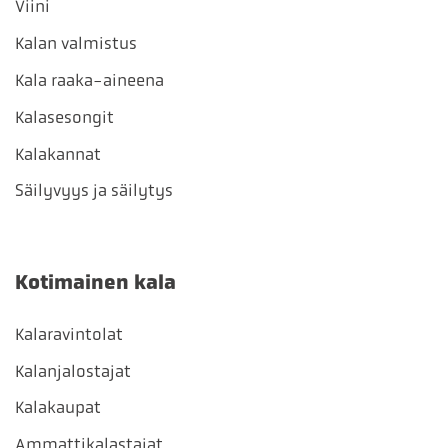
Viini
Kalan valmistus
Kala raaka-aineena
Kalasesongit
Kalakannat
Säilyvyys ja säilytys
Kotimainen kala
Kalaravintolat
Kalanjalostajat
Kalakaupat
Ammattikalastajat