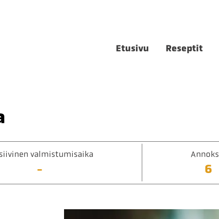
Etusivu
Reseptit
a
siivinen valmistumisaika
Annoks
-
6