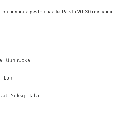
 kerros punaista pestoa päälle. Paista 20-30 min uunin
a
Uuniruoka
i
Lohi
vät
Syksy
Talvi