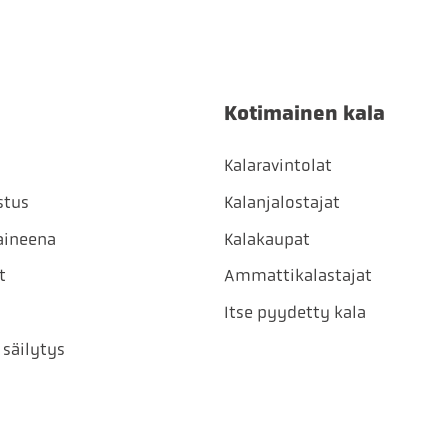
Kotimainen kala
Kalaravintolat
stus
Kalanjalostajat
aineena
Kalakaupat
t
Ammattikalastajat
Itse pyydetty kala
 säilytys