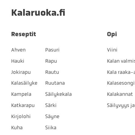
Kalaruoka.fi
Reseptit
Opi
Ahven
Pasuri
Viini
Hauki
Rapu
Kalan valmi
Jokirapu
Rautu
Kala raaka-
Kalasäilyke
Ruutana
Kalasesongi
Kampela
Säilykekala
Kalakannat
Katkarapu
Särki
Säilyvyys ja
Kirjolohi
Säyne
Kuha
Siika