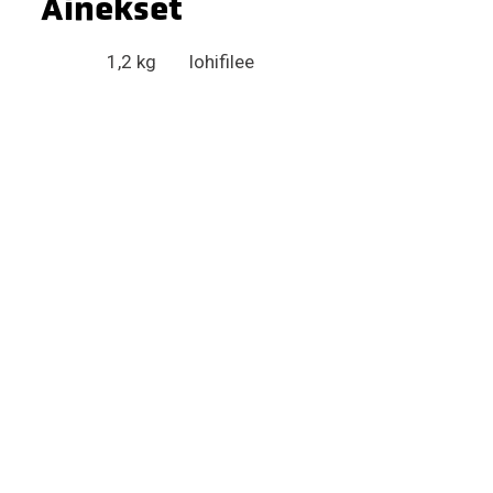
Ainekset
1,2 kg
lohifilee