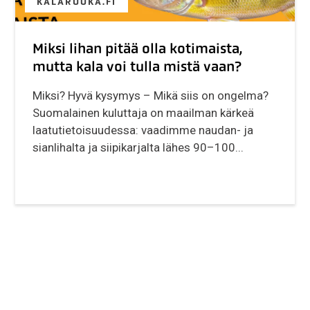
KALARUOKA.FI
Miksi lihan pitää olla kotimaista,
mutta kala voi tulla mistä vaan?
Miksi? Hyvä kysymys – Mikä siis on ongelma?
Suomalainen kuluttaja on maailman kärkeä
laatutietoisuudessa: vaadimme naudan- ja
sianlihalta ja siipikarjalta lähes 90–100...