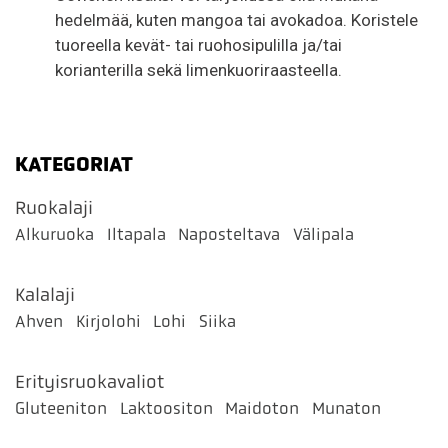
hedelmää, kuten mangoa tai avokadoa. Koristele
tuoreella kevät- tai ruohosipulilla ja/tai
korianterilla sekä limenkuoriraasteella.
KATEGORIAT
Ruokalaji
Alkuruoka
Iltapala
Naposteltava
Välipala
Kalalaji
Ahven
Kirjolohi
Lohi
Siika
Erityisruokavaliot
Gluteeniton
Laktoositon
Maidoton
Munaton