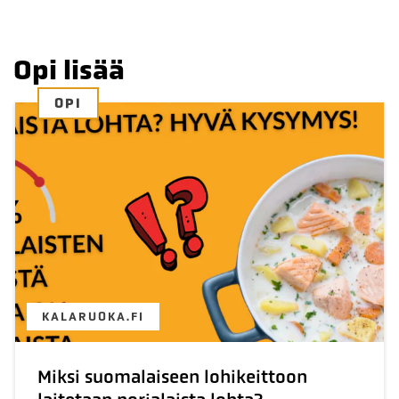
Opi lisää
OPI
KALARUOKA.FI
Miksi suomalaiseen lohikeittoon