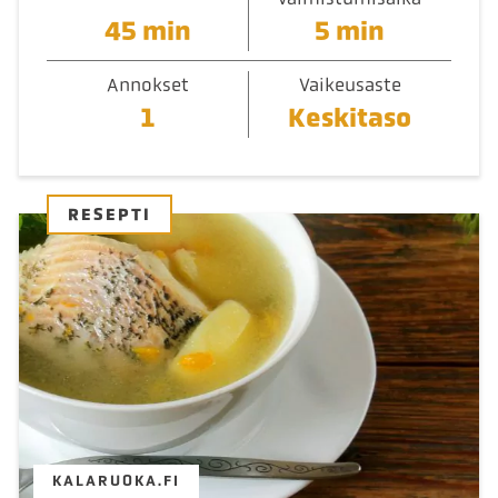
45 min
5 min
Annokset
Vaikeusaste
1
Keskitaso
RESEPTI
KALARUOKA.FI