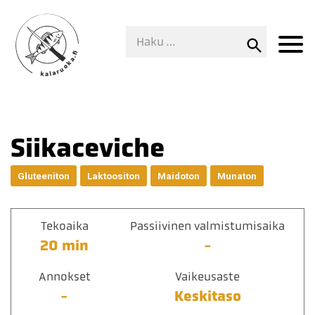
Siikaceviche
Gluteeniton
Laktoositon
Maidoton
Munaton
Tekoaika
Passiivinen valmistumisaika
20 min
-
Annokset
Vaikeusaste
-
Keskitaso