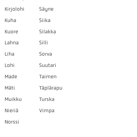
Kirjolohi
Säyne
Kuha
Siika
Kuore
Silakka
Lahna
Silli
Liha
Sorva
Lohi
Suutari
Made
Taimen
Mäti
Täplärapu
Muikku
Turska
Nieriä
Vimpa
Norssi