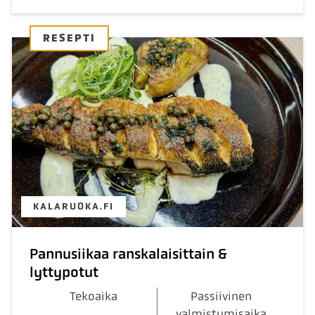
RESEPTI
KALARUOKA.FI
Pannusiikaa ranskalaisittain &
lyttypotut
Tekoaika
Passiivinen
valmistumisaika