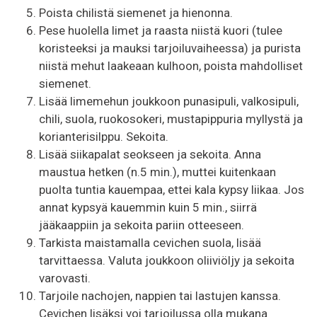
Poista chilistä siemenet ja hienonna.
Pese huolella limet ja raasta niistä kuori (tulee
koristeeksi ja mauksi tarjoiluvaiheessa) ja purista
niistä mehut laakeaan kulhoon, poista mahdolliset
siemenet.
Lisää limemehun joukkoon punasipuli, valkosipuli,
chili, suola, ruokosokeri, mustapippuria myllystä ja
korianterisilppu. Sekoita.
Lisää siikapalat seokseen ja sekoita. Anna
maustua hetken (n.5 min.), muttei kuitenkaan
puolta tuntia kauempaa, ettei kala kypsy liikaa. Jos
annat kypsyä kauemmin kuin 5 min., siirrä
jääkaappiin ja sekoita pariin otteeseen.
Tarkista maistamalla cevichen suola, lisää
tarvittaessa. Valuta joukkoon oliiviöljy ja sekoita
varovasti.
Tarjoile nachojen, nappien tai lastujen kanssa.
Cevichen lisäksi voi tarjoilussa olla mukana