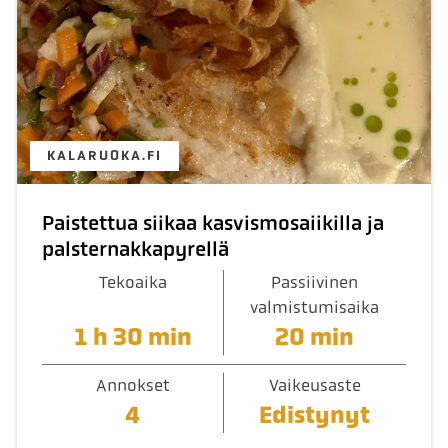
KALARUOKA.FI
Paistettua siikaa kasvismosaiikilla ja
palsternakkapyrellä
Tekoaika
Passiivinen
valmistumisaika
1 h 30 min
20 min
Annokset
Vaikeusaste
4
Edistynyt