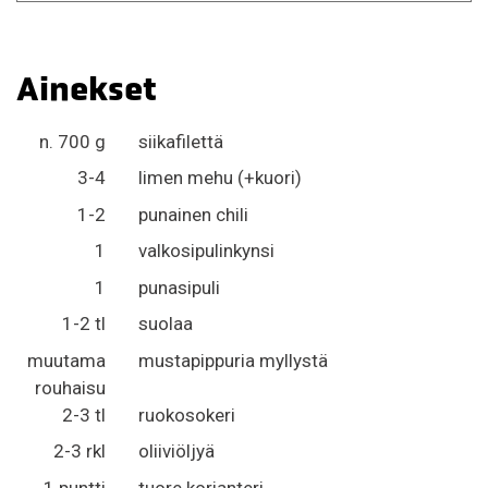
Ainekset
n. 700 g
siikafilettä
3-4
limen mehu (+kuori)
1-2
punainen chili
1
valkosipulinkynsi
1
punasipuli
1-2 tl
suolaa
muutama
mustapippuria myllystä
rouhaisu
2-3 tl
ruokosokeri
2-3 rkl
oliiviöljyä
1 puntti
tuore korianteri