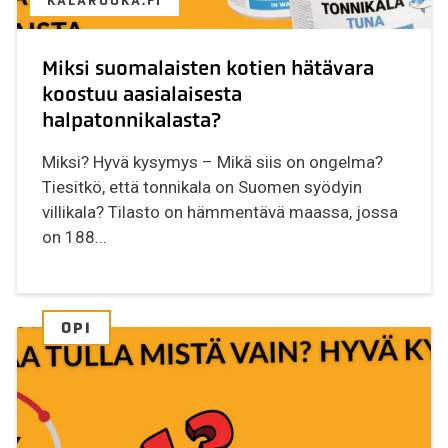
KALARUOKA.FI
Miksi suomalaisten kotien hätävara
koostuu aasialaisesta
halpatonnikalasta?
Miksi? Hyvä kysymys – Mikä siis on ongelma?
Tiesitkö, että tonnikala on Suomen syödyin
villikala? Tilasto on hämmentävä maassa, jossa
on 188...
OPI