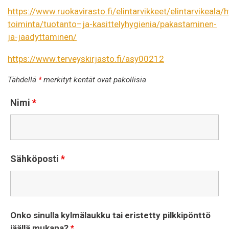
https://www.ruokavirasto.fi/elintarvikkeet/elintarvikeala/
toiminta/tuotanto–ja-kasittelyhygienia/pakastaminen-
ja-jaadyttaminen/
https://www.terveyskirjasto.fi/asy00212
Tähdellä
*
merkityt kentät ovat pakollisia
Nimi
*
Sähköposti
*
Onko sinulla kylmälaukku tai eristetty pilkkipönttö
jäällä mukana?
*