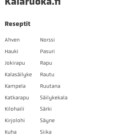
Kalaruoka.fi
Reseptit
Ahven
Norssi
Hauki
Pasuri
Jokirapu
Rapu
Kalasäilyke
Rautu
Kampela
Ruutana
Katkarapu
Säilykekala
Kilohaili
Särki
Kirjolohi
Säyne
Kuha
Siika