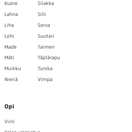
Kuore
Silakka
Lahna
Silli
Liha
Sorva
Lohi
Suutari
Made
Taimen
Mäti
Täplärapu
Muikku
Turska
Nieriä
Vimpa
Opi
Viini