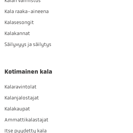
Kalan valmistus
Kala raaka-aineena
Kalasesongit
Kalakannat
Säilyvyys ja säilytys
Kotimainen kala
Kalaravintolat
Kalanjalostajat
Kalakaupat
Ammattikalastajat
Itse pyydetty kala