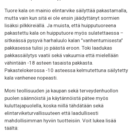
Tuore kala on mainio elintarvike säilyttää pakastamalla,
mutta vain kun sitä ei ole ensin jäädyttänyt sormien
lisäksi pilkkireiällä. Ja muista, että huipputuoreena
pakastettu kala on huipputuore myös sulatettaessa –
sitkeässä pysyvä harhaluulo kalan ”vanhentumisesta”
pakkasessa tulisi jo päästä eroon. Toki laadukas
pakkassäilytys vaatii sekä vakuumia että mielellään
vähintään -18 asteen tasaista pakkasta.
Pakastelokerossa -10 asteessa kelmutettuna säilytetty
kala vanhenee nopeasti.
Moni teollisuuden ja kaupan sekä terveydenhuollon
puolen säännöistä ja käytännöistä pätee myös
kuluttajapuolella, koska niillä tähdätään sekä
elintarviketurvallisuuteen että laadullisesti
mahdollisimman hyviin tuotteisiin. Voit lukea lisää
täältä: