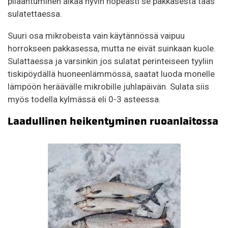
pilaantuminen alkaa hyvin nopeasti se pakkasesta taas
sulatettaessa.
Suuri osa mikrobeista vain käytännössä vaipuu
horrokseen pakkasessa, mutta ne eivät suinkaan kuole.
Sulattaessa ja varsinkin jos sulatat perinteiseen tyyliin
tiskipöydällä huoneenlämmössä, saatat luoda monelle
lämpöön heräävälle mikrobille juhlapäivän. Sulata siis
myös todella kylmässä eli 0-3 asteessa.
Laadullinen heikentyminen ruoanlaitossa