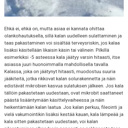
Ehkä ei, ehkä on, mutta asiaa ei kannata ohittaa
olankohautuksella, sillä kalan uudelleen sulattaminen ja
taas pakastaminen voi sisältää terveysriskin, jos kalaa
lisäksi käsitellään likaisin käsin tai välinein. Pilkillä
esimerkiksi -5 asteessa kala jäätyy varsin hitaasti, itse
asiassa juuri huonoimmalla mahdollisella tavalla.
Kalassa, joka on jäätynyt hitaasti, muodostuu suuria
jääkiteitä, jotka rikkovat kalan solurakennetta ja näin
edistävät mikrobien kasvua sulatuksen jälkeen. Jos kala
tällöin pakastetaan uudestaan, ovat mikrobit saattaneet
päästä lisääntymään käsittelyvaiheessa ja näin
heikentämään kalan laatua. Jos kalan perkuu, fileointi ja
vielä vakumointikin lisäksi kestää kauan, kala lämpeää ja
kala sitten pakastetaan uudestaan, voi kalan