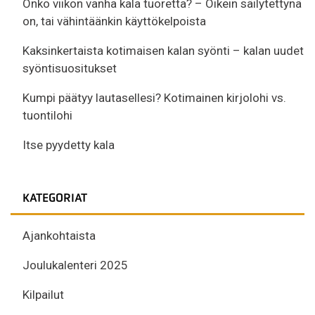
Onko viikon vanha kala tuoretta? – Oikein säilytettynä
on, tai vähintäänkin käyttökelpoista
Kaksinkertaista kotimaisen kalan syönti – kalan uudet
syöntisuositukset
Kumpi päätyy lautasellesi? Kotimainen kirjolohi vs.
tuontilohi
Itse pyydetty kala
KATEGORIAT
Ajankohtaista
Joulukalenteri 2025
Kilpailut