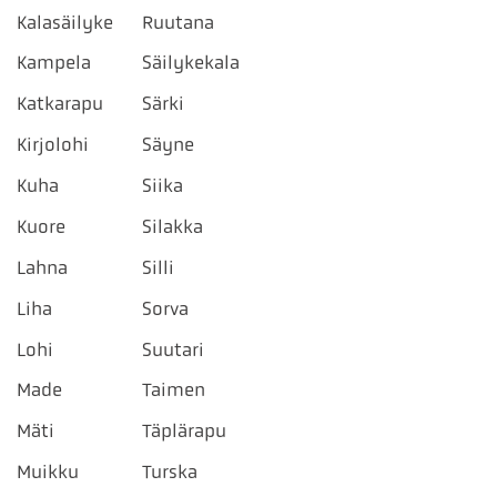
Kalasäilyke
Ruutana
Kampela
Säilykekala
Katkarapu
Särki
Kirjolohi
Säyne
Kuha
Siika
Kuore
Silakka
Lahna
Silli
Liha
Sorva
Lohi
Suutari
Made
Taimen
Mäti
Täplärapu
Muikku
Turska