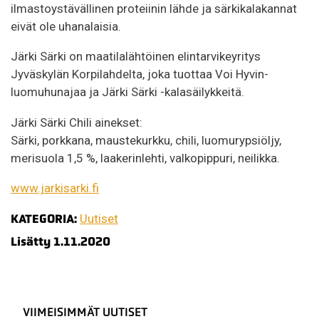
ilmastoystävällinen proteiinin lähde ja särkikalakannat
eivät ole uhanalaisia.
Järki Särki on maatilalähtöinen elintarvikeyritys
Jyväskylän Korpilahdelta, joka tuottaa Voi Hyvin-
luomuhunajaa ja Järki Särki -kalasäilykkeitä.
Järki Särki Chili ainekset:
Särki, porkkana, maustekurkku, chili, luomurypsiöljy,
merisuola 1,5 %, laakerinlehti, valkopippuri, neilikka.
www.jarkisarki.fi
KATEGORIA:
Uutiset
Lisätty 1.11.2020
VIIMEISIMMÄT UUTISET