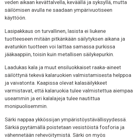
veden aikaan kevättalvella, keväällä ja syksyllä, mutta
säilömisen avulla ne saadaan ympärivuotiseen
käyttöön.
Lasipakkaus on turvallinen, lasista ei liukene
tuotteeseen mitään pitkänkään säilytyksen aikana ja
avatunkin tuotteen voi laittaa samassa purkissa
jääkaappiin, toisin kuin metallisen säilykepurkin.
Laadukas kala ja muut ensiluokkaiset raaka-aineet
säilöttynä tekevä kalaruokien valmistamisesta helppoa
ja vaivatonta. Kaapissa olevat kalasäilykkeet
varmistavat, että kalaruokia tulee valmistettua aiempaa
useammin ja eri kalalajeja tulee nautittua
monipuolisemmin.
Särki nappaa ykkössijan ympäristöystävällisyydessä.
Särkiä pyytämällä poistetaan vesistöistä fosforia ja
vähennetään rehevöitymistä. Särki on myös