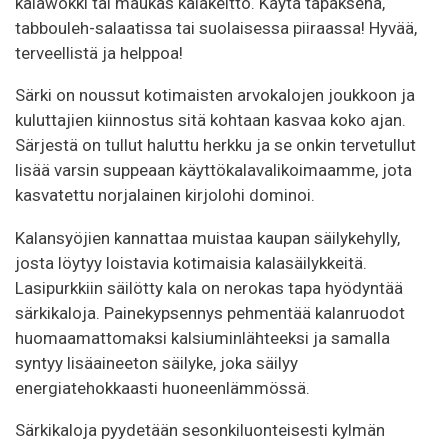
kalawokki tai maukas kalakeitto. Käytä tapaksena,
tabbouleh-salaatissa tai suolaisessa piiraassa!
Hyvää,
terveellistä ja helppoa!
Särki on noussut kotimaisten arvokalojen joukkoon ja
kuluttajien kiinnostus sitä kohtaan kasvaa koko ajan.
Särjestä on tullut haluttu herkku ja se onkin tervetullut
lisää varsin suppeaan käyttökalavalikoimaamme, jota
kasvatettu norjalainen kirjolohi dominoi.
Kalansyöjien kannattaa muistaa kaupan säilykehylly,
josta löytyy loistavia kotimaisia kalasäilykkeitä.
Lasipurkkiin säilötty kala on nerokas tapa hyödyntää
särkikaloja. Painekypsennys pehmentää kalanruodot
huomaamattomaksi kalsiuminlähteeksi ja samalla
syntyy lisäaineeton säilyke, joka säilyy
energiatehokkaasti huoneenlämmössä.
Särkikaloja pyydetään sesonkiluonteisesti kylmän